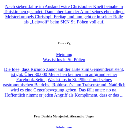
Nach sieben Jahre im Ausland wäre Christopher Knett beinahe in
Traiskirchen gelandet. Dann aber kam der Anruf seines ehemaligen
Meisterkumpels Christoph Freitag und nun geht er in seiner Rolle
als „Leitwolf“ beim SKN St. Pölten voll auf.
Foto
zVg
Meinung
Was ist los in St. Pölten
Die Idee, dass Ricardo Zanot auf der Liste zum Gemeinderat steht,
ist gut. Über 30.000 Menschen kennen ihn aufgrund seiner
Facebook-Seite „Was ist los in St. Pölten“ und seines
gastronomischen Betriebs „Robinson’s“ am Traisenstrand. Natürlich
wird es eine Gegenbewegung geben. Das fällt unter: no na.
Hoffentlich nimmt er jeden Angriff als Kompliment, dass er das ...
Foto
Daniela Matejschek, Alexandra Unger
Meinung