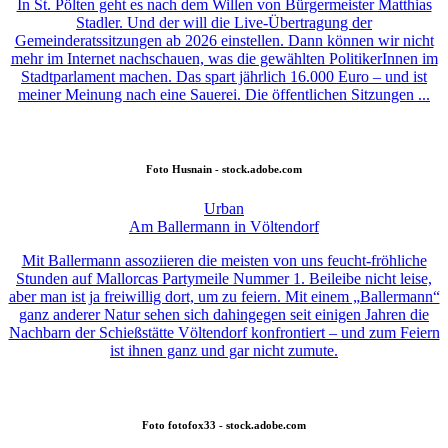
In St. Pölten geht es nach dem Willen von Bürgermeister Matthias
Stadler. Und der will die Live-Übertragung der
Gemeinderatssitzungen ab 2026 einstellen. Dann können wir nicht
mehr im Internet nachschauen, was die gewählten PolitikerInnen im
Stadtparlament machen. Das spart jährlich 16.000 Euro – und ist
meiner Meinung nach eine Sauerei. Die öffentlichen Sitzungen ...
Foto
Husnain - stock.adobe.com
Urban
Am Ballermann in Völtendorf
Mit Ballermann assoziieren die meisten von uns feucht-fröhliche
Stunden auf Mallorcas Partymeile Nummer 1. Beileibe nicht leise,
aber man ist ja freiwillig dort, um zu feiern. Mit einem „Ballermann“
ganz anderer Natur sehen sich dahingegen seit einigen Jahren die
Nachbarn der Schießstätte Völtendorf konfrontiert – und zum Feiern
ist ihnen ganz und gar nicht zumute.
Foto
fotofox33 - stock.adobe.com