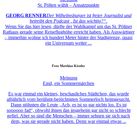
St. Pölten wählt – Ansatzpunkte
GEORG RENNER
Der Wilhelmsburger ist freier Journalist und
betreibt den Podcast „Ist das wichtig?“.
Wenn Sie das hier lesen, dürfte der Wahlkampf um das St. Pöltner
Rathaus gerade seine Reiseflughöhe erreicht haben. Als Auswärtiger
– immerhin wohne ich hundert Meter hinter der Stadtgrenze, quasi
ein Universum weiter ...
Foto
Matthias Köstler
Meinung
Emil, ein Sommermärchen
Es war einmal ein kleines, beschauliches Städtchen, das wurde
alljährlich vom berühmt-berüchtigten Sommerloch heimgesucht.
Dann stöhnten die Leute „Ach, es ist so gar nichts los. Es ist
soooooo fad“, obwohl ihnen das insgeheim gar nicht so schlecht
gefiel. Aber so sind die Menschen – immer sehnen sie sich nach
dem, was sie gerade nicht haben. Denn war einmal etwas ...