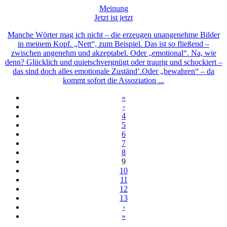
Meinung
Jetzt ist jetzt
Manche Wörter mag ich nicht – die erzeugen unangenehme Bilder
in meinem Kopf. „Nett“, zum Beispiel. Das ist so fließend –
zwischen angenehm und akzeptabel. Oder „emotional“. Na, wie
denn? Glücklich und quietschvergnügt oder traurig und schockiert –
das sind doch alles emotionale Zuständ‘.Oder „bewahren“ – da
kommt sofort die Assoziation ...
«
‹
4
5
6
7
8
9
10
11
12
13
›
»