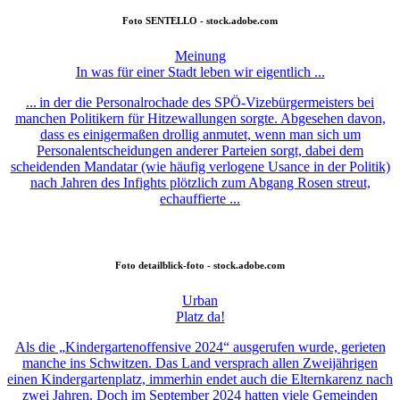
Foto
SENTELLO - stock.adobe.com
Meinung
In was für einer Stadt leben wir eigentlich ...
... in der die Personalrochade des SPÖ-Vizebürgermeisters bei
manchen Politikern für Hitzewallungen sorgte. Abgesehen davon,
dass es einigermaßen drollig anmutet, wenn man sich um
Personalentscheidungen anderer Parteien sorgt, dabei dem
scheidenden Mandatar (wie häufig verlogene Usance in der Politik)
nach Jahren des Infights plötzlich zum Abgang Rosen streut,
echauffierte ...
Foto
detailblick-foto - stock.adobe.com
Urban
Platz da!
Als die „Kindergartenoffensive 2024“ ausgerufen wurde, gerieten
manche ins Schwitzen. Das Land versprach allen Zweijährigen
einen Kindergartenplatz, immerhin endet auch die Elternkarenz nach
zwei Jahren. Doch im September 2024 hatten viele Gemeinden