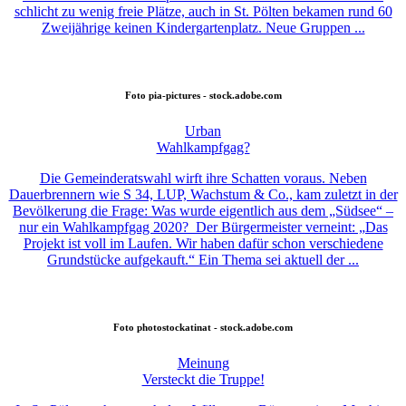
schlicht zu wenig freie Plätze, auch in St. Pölten bekamen rund 60
Zweijährige keinen Kindergartenplatz. Neue Gruppen ...
Foto
pia-pictures - stock.adobe.com
Urban
Wahlkampfgag?
Die Gemeinderatswahl wirft ihre Schatten voraus. Neben
Dauerbrennern wie S 34, LUP, Wachstum & Co., kam zuletzt in der
Bevölkerung die Frage: Was wurde eigentlich aus dem „Südsee“ –
nur ein Wahlkampfgag 2020? Der Bürgermeister verneint: „Das
Projekt ist voll im Laufen. Wir haben dafür schon verschiedene
Grundstücke aufgekauft.“ Ein Thema sei aktuell der ...
Foto
photostockatinat - stock.adobe.com
Meinung
Versteckt die Truppe!