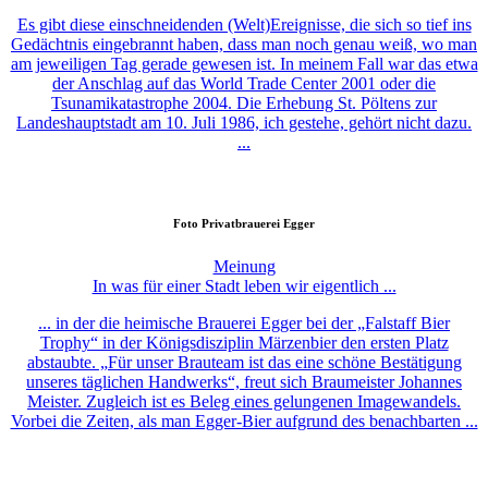
Es gibt diese einschneidenden (Welt)Ereignisse, die sich so tief ins
Gedächtnis eingebrannt haben, dass man noch genau weiß, wo man
am jeweiligen Tag gerade gewesen ist. In meinem Fall war das etwa
der Anschlag auf das World Trade Center 2001 oder die
Tsunamikatastrophe 2004. Die Erhebung St. Pöltens zur
Landeshauptstadt am 10. Juli 1986, ich gestehe, gehört nicht dazu.
...
Foto
Privatbrauerei Egger
Meinung
In was für einer Stadt leben wir eigentlich ...
... in der die heimische Brauerei Egger bei der „Falstaff Bier
Trophy“ in der Königsdisziplin Märzenbier den ersten Platz
abstaubte. „Für unser Brauteam ist das eine schöne Bestätigung
unseres täglichen Handwerks“, freut sich Braumeister Johannes
Meister. Zugleich ist es Beleg eines gelungenen Imagewandels.
Vorbei die Zeiten, als man Egger-Bier aufgrund des benachbarten ...