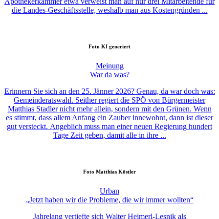
Apothekerkammer etwa verweist man auf nur drei Mitarbeitende für
die Landes-Geschäftsstelle, weshalb man aus Kostengründen ...
Foto
KI generiert
Meinung
War da was?
Erinnern Sie sich an den 25. Jänner 2026? Genau, da war doch was:
Gemeinderatswahl. Seither regiert die SPÖ von Bürgermeister
Matthias Stadler nicht mehr allein, sondern mit den Grünen. Wenn
es stimmt, dass allem Anfang ein Zauber innewohnt, dann ist dieser
gut versteckt. Angeblich muss man einer neuen Regierung hundert
Tage Zeit geben, damit alle in ihre ...
Foto
Matthias Köstler
Urban
„Jetzt haben wir die Probleme, die wir immer wollten“
Jahrelang vertiefte sich Walter Heimerl-Lesnik als