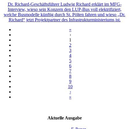
Dr. Richard-Geschäftsführer Ludwig Richard erklärt im MFG-
Interview, wieso sein Konzern den LUP-Bus voll elektrifiziert,
welche Busmodelle künftig durch St. Pölten fahren und wieso „Dr.
Richard“ jetzt Projektpartner des Infrastrukturministeriums ist.
«
‹
1
2
3
4
5
6
7
8
9
10
›
»
Aktuelle Ausgabe