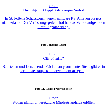
Urban
Höchstgericht kippt Solarenergie-Verbot
In St. Pöltens Schutzzonen waren sichtbare PV-Anlagen bis jetzt
nicht erlaubt. Der Verfassungsgerichtshof hat das Verbot aufgehoben
– mit Signalwirkung.
Foto
Johannes Reichl
Urban
City of ruins?
Baustellen und leerstehende Flächen an prominenter Stelle gibt es in
der Landeshauptstadt derzeit mehr als genug.
Foto
Dr. Richard/Moritz Scheer
Urban
„Wollen nicht nur gesetzliche Mindeststandards erfüllen“