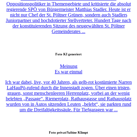
Oppositionspolitiker in Themengebiete und kritisierte die absolut
regierende SPÖ von Bürgermeister Matthias Stadler. Heute ist er
nicht nur Chef der St. Pöltner Grünen, sondern auch Stadlers
Juniorpartner und hochdotierter Stellvertreter. Hundert Tage nach
der konstituierenden Sitzung des neugewählten St. Pöltner
Gemeinderates ...
Foto
KI generiert
Meinung
Es war einmal
Ich war dabei, live, vor 40 Jahren, als gelb-rot kostümierte Narren
LaHauPö-rufend durch die Innenstadt zogen. Über einen tristen,
grauen, sonst menschenleeren Herrenplatz, vorbei an der wenig
belebten „Passage“. Riemerplatz, Rathausgasse und Rathausplatz
wurden von in Autos sitzenden Leuten „belebt“, sie parkten rund
um die Dreifaltigkeitssäule. Für Tiefgaragen war ...
Foto
privat/Sabine Klimpt