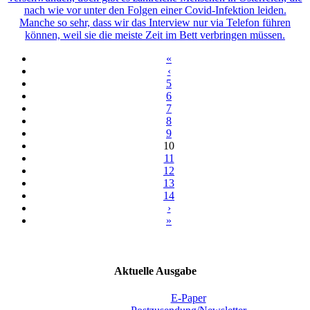
nach wie vor unter den Folgen einer Covid-Infektion leiden.
Manche so sehr, dass wir das Interview nur via Telefon führen
können, weil sie die meiste Zeit im Bett verbringen müssen.
«
‹
5
6
7
8
9
10
11
12
13
14
›
»
Aktuelle Ausgabe
E-Paper