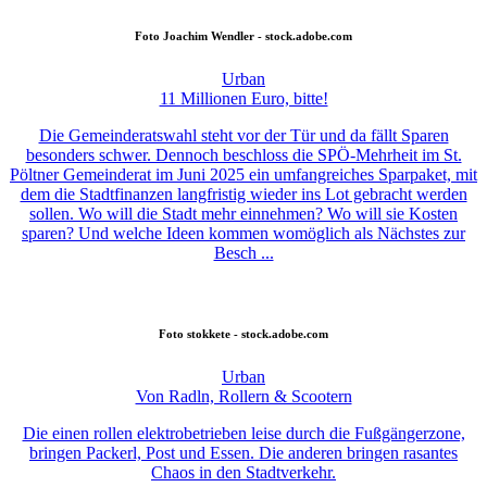
Foto
Joachim Wendler - stock.adobe.com
Urban
11 Millionen Euro, bitte!
Die Gemeinderatswahl steht vor der Tür und da fällt Sparen
besonders schwer. Dennoch beschloss die SPÖ-Mehrheit im St.
Pöltner Gemeinderat im Juni 2025 ein umfangreiches Sparpaket, mit
dem die Stadtfinanzen langfristig wieder ins Lot gebracht werden
sollen. Wo will die Stadt mehr einnehmen? Wo will sie Kosten
sparen? Und welche Ideen kommen womöglich als Nächstes zur
Besch ...
Foto
stokkete - stock.adobe.com
Urban
Von Radln, Rollern & Scootern
Die einen rollen elektrobetrieben leise durch die Fußgängerzone,
bringen Packerl, Post und Essen. Die anderen bringen rasantes
Chaos in den Stadtverkehr.