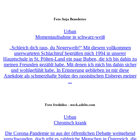
Foto
Anja Benedetter
Urban
Momentaufnahme in schwarz-weiß
„Schleich dich raus, du Negerweib!“ Mit diesem vollkommen
unerwarteten Schlachtruf begrüßen mich 1994 in unserer
Hauptschule in St. Pölten-Land ein paar Buben, die ich bis dahin zu
meinen Freunden gezählt habe. Mit denen ich mich bis dahin sicher
und wohlgefühlt habe. In Erinnerung geblieben ist mir diese
Anekdote als schmerzhafte Spitze des rassistischen Eisbergs meiner
...
Foto
freshidea - stock.adobe.com
Urban
Chronisch krank
Die Corona-Pandemie ist aus der öffentlichen Debatte weitgehend
verschwunden, doch gibt es zahlreiche Menschen in Österreich, die