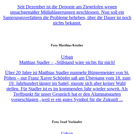
Seit Dezember ist die Deponie am Ziegelofen wegen
unsachgemäßer Müllablagerungen geschlossen. Nun soll ein
Sanierungsverfahren die Probleme beheben, über die Dauer ist noch
nichts bekannt.
Foto
Matthias Köstler
Urban
Matthias Stadler – „Stillstand wäre nichts für mich!
Über 20 Jahre ist Matthias Stadler nunmehr Bürgermeister von St.
Pölten – nur Franz Xaver Schöpfer saß am Übergang vom 18. zum
19. Jahrhundert länger im Sattel, musste sich aber keiner Wahl
stellen. Für Stadler ist es im kommenden Jahr wieder soweit. Als
Treffpunkt für unser Gespräch hat er den Alumnatsgarten
vorgeschlagen „weil er ein gutes Symbol für die Zukunft ...
Foto
Josef Vorlaufer
Urban