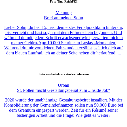
Foto
Tina Reichl/KI
Meinung
Brief an meinen Sohn
Lieber Sohn, du bist 15, hast dein erstes Ferialpraktikum hinter dir,
bist verliebt und hast sogar mit dem Führerschein begonnen. Und
während du mit jedem Schritt erwachsener wirst, erwarten mich in
meiner Gehirn-App 10.000 Schritte an Loslass-Momenten.
Während du mir von deinen Fahrstunden erzählst, seh ich dich auf
dem blauen Laufrad, ich an deiner Seite neben dir herlaufend. ...
Foto
mediastok.ai - stock.adobe.com
Urban
St. Pölten macht Gestaltungsbeirat zum „Inside Job“
2020 wurde der unabhängige Gestaltungsbeirat installiert. Mit der
Konsolidierung der Gemeindefinanzen sollen nun 50.000 Euro bei
dem Gremium eingespart werden. Zeit für ein Résumé seiner
bisherigen Arbeit und die Frage: Wie geht es weiter?