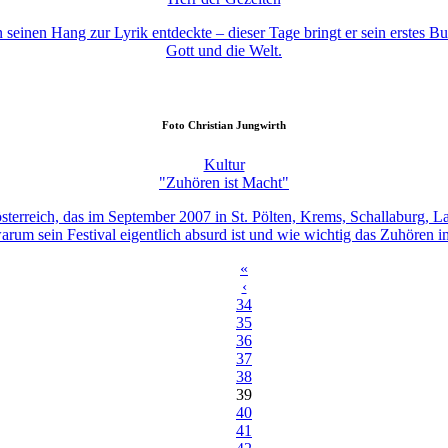
n seinen Hang zur Lyrik entdeckte – dieser Tage bringt er sein erstes
Gott und die Welt.
Foto
Christian Jungwirth
Kultur
"Zuhören ist Macht"
erösterreich, das im September 2007 in St. Pölten, Krems, Schallaburg, 
arum sein Festival eigentlich absurd ist und wie wichtig das Zuhören im
«
‹
34
35
36
37
38
39
40
41