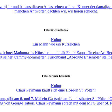
ozartjahr und bat aus diesem Anlass einen wahren Kenner der damali
manchen Antworten dachten wir, wir hören schlecht.
Foto
pawel antonov
Kultur
Ein Mann wie ein Rufzeichen
ichnet Madonna als Künstlerin und hält Frank Zappa für eine Art Beet
t seiner grammy-nominierten Fusionband „Absolute Ensemble“ stellt er 
Foto
Berliner Ensemble
Kultur
Claus Peymann kauft sich eine Hose-in St. Pölten!
nn, gibt am 6. und 7. Mai ein Gastspiel am Landestheater St. Pölten. 
rung von George Tabori. Claus Peymann sprach mit dem MFG über St. Pö