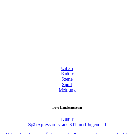
Urban
Kultur
Szene
Sport
Meinung
Foto
Landesmuseum
Kultur
Spätexpressionist aus STP und Jugendstil