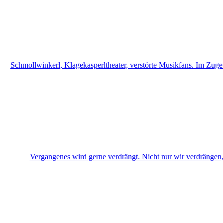
Schmollwinkerl, Klagekasperltheater, verstörte Musikfans. Im Zuge
Vergangenes wird gerne verdrängt. Nicht nur wir verdrängen