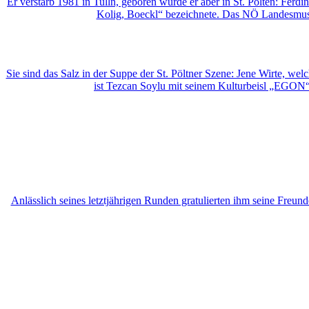
Er verstarb 1981 in Tulln, geboren wurde er aber in St. Pölten: Ferdin
Kolig, Boeckl“ bezeichnete. Das NÖ Landesmuseum 
Sie sind das Salz in der Suppe der St. Pöltner Szene: Jene Wirte, we
ist Tezcan Soylu mit seinem Kulturbeisl „EGON“ i
Anlässlich seines letztjährigen Runden gratulierten ihm seine Fr