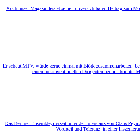
Auch unser Magazin leistet seinen unverzichtbaren Beitrag zum M
Er schaut MTV, würde gerne einmal mit Björk zusammenarbeiten, beze
einen unkonventionellen Dirigenten nennen könnte. Mi
Das Berliner Ensemble, derzeit unter der Intendanz von Claus Peyma
Vorurteil und Toleranz, in einer Inszenie