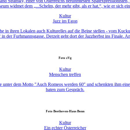
and Stransky, einer von Österreichs berühmtesten Spätexpressionisten, de
widmet dem „...Schelm, der mehr gibt, als er hat.“, wie er sich einma
Kultur
Jazz im Egon
lche in ihren Lokalen auch Kulturelles auf die Beine stellen - vom Ku
n der Furhmannsgasse. Derzeit geht dort der Jazzherbst ins Finale. Am
Foto
zVg
Kultur
Menschen treffen
eunde unter dem Motto "Auch Romeos werden 60" und schenkten ihm eine
baten zum Gespräch.
Foto
Beethoven-Haus Bonn
Kultur
Ein echter Österreicher