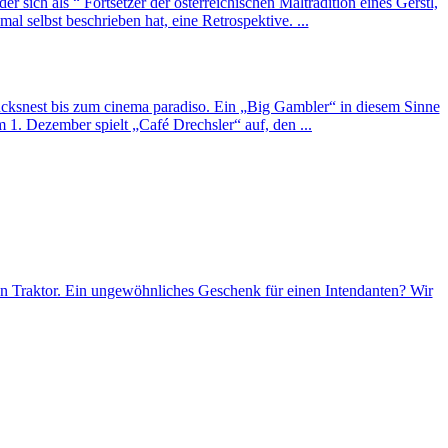
r sich als “ Fortsetzer der österreichischen Maltradition eines Gerstl,
l selbst beschrieben hat, eine Retrospektive. ...
ckucksnest bis zum cinema paradiso. Ein „Big Gambler“ in diesem Sinne
 1. Dezember spielt „Café Drechsler“ auf, den ...
n Traktor. Ein ungewöhnliches Geschenk für einen Intendanten? Wir