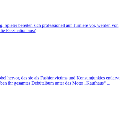
Spieler bereiten sich professionell auf Turniere vor, werden von
ie Faszination aus?
el hervor, das sie als Fashionvictims und Konsumjunkies entlarvt.
ben ihr gesamtes Debütalbum unter das Motto „Kaufhaus“ ...