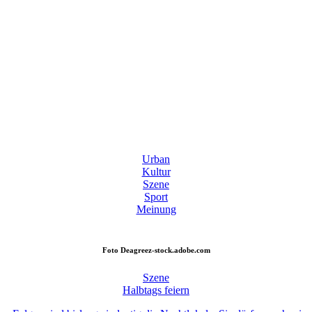
Urban
Kultur
Szene
Sport
Meinung
Foto
Deagreez-stock.adobe.com
Szene
Halbtags feiern