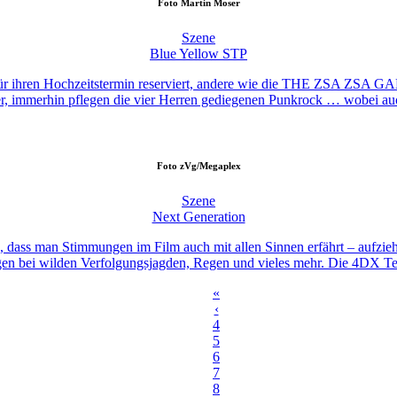
Foto
Martin Moser
Szene
Blue Yellow STP
für ihren Hochzeitstermin reserviert, andere wie die THE ZSA ZSA GA
 immerhin pflegen die vier Herren gediegenen Punkrock … wobei auch d
Foto
zVg/Megaplex
Szene
Next Generation
on, dass man Stimmungen im Film auch mit allen Sinnen erfährt – aufzi
bei wilden Verfolgungsjagden, Regen und vieles mehr. Die 4DX Techn
«
‹
4
5
6
7
8