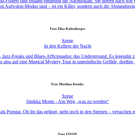
Folgen sind bislang eindeutig die Nachtlokale. Sie dürfen nach wie v
m Aufwärm-Modus sind – ist ein Killer, sondern auch die Abstandsrege
Foto
Elias Kaltenberger
Szene
In den Kellern der Nacht
ns, Jazz-Freaks und Blues-Afficionados: das Underground. Es legendär 
uns also auf eine Magical Mystery Tour in unterirdische Gefilde, dorth
Foto
Matthias Köstler
Szene
Sinikka Monte - Am Weg „was zu werden“
s Popstar. Ob ihr das gelingt, steht noch in den Sternen – versuchen mö
Foto
ESVOE