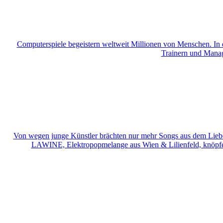
Computerspiele begeistern weltweit Millionen von Menschen. In d
Trainern und Manag
Von wegen junge Künstler brächten nur mehr Songs aus dem Liebes-
LAWINE, Elektropopmelange aus Wien & Lilienfeld, knöpfen 