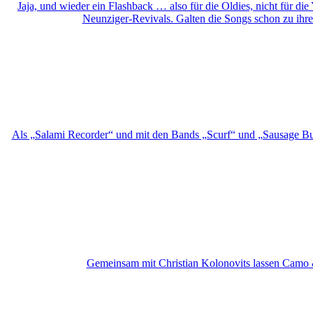
Jaja, und wieder ein Flashback … also für die Oldies, nicht für 
Neunziger-Revivals. Galten die Songs schon zu ihrer Z
Als „Salami Recorder“ und mit den Bands „Scurf“ und „Sausage Bunn
Gemeinsam mit Christian Kolonovits lassen Camo & 