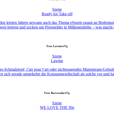
Szene
Ready for Take-off
en letzten Jahren gewann auch das Thema eSports rasant an Bedeutung. 
ern betreut und zocken um Preisgelder in Millionenhöhe – was macht d
Foto
Lawine/zVg
Szene
Lawine
Schmalztopf, l’art pour l‘art oder nichtssagendes Mainstream-Gebrabb
sich gerade umgekehrt die Konsumgesellschaft als solche vor und ha
Foto
Barracuda/zVg
Szene
WE LOVE THE 90s