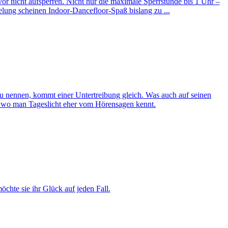
or nicht aufsperren. Nicht nur die maximale Sperrstunde bis 1 Uhr –
lung scheinen Indoor-Dancefloor-Spaß bislang zu ...
zu nennen, kommt einer Untertreibung gleich. Was auch auf seinen
in, wo man Tageslicht eher vom Hörensagen kennt.
chte sie ihr Glück auf jeden Fall.