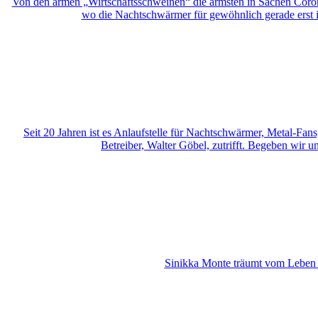
Von den armen „Wirtschaftsschweinen“ die ärmsten in Sachen Corona-
wo die Nachtschwärmer für gewöhnlich gerade erst i
Seit 20 Jahren ist es Anlaufstelle für Nachtschwärmer, Metal-Fa
Betreiber, Walter Göbel, zutrifft. Begeben wir 
Sinikka Monte träumt vom Leben al