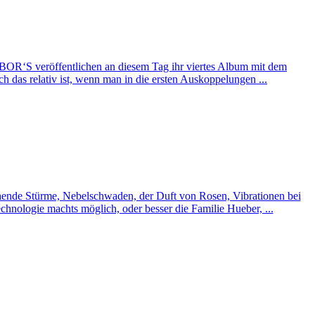
BOR‘S veröffentlichen an diesem Tag ihr viertes Album mit dem
as relativ ist, wenn man in die ersten Auskoppelungen ...
ehende Stürme, Nebelschwaden, der Duft von Rosen, Vibrationen bei
ologie machts möglich, oder besser die Familie Hueber, ...