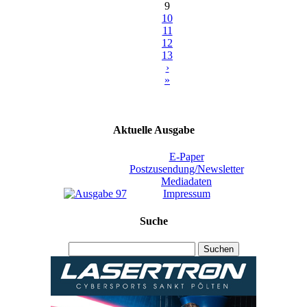
9
10
11
12
13
›
»
Aktuelle Ausgabe
E-Paper
Postzusendung/Newsletter
Mediadaten
Impressum
Suche
Suchen