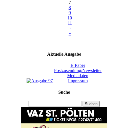
7
8
9
10
11
›
»
Aktuelle Ausgabe
E-Paper
Postzusendung/Newsletter
Mediadaten
Impressum
Suche
Suchen