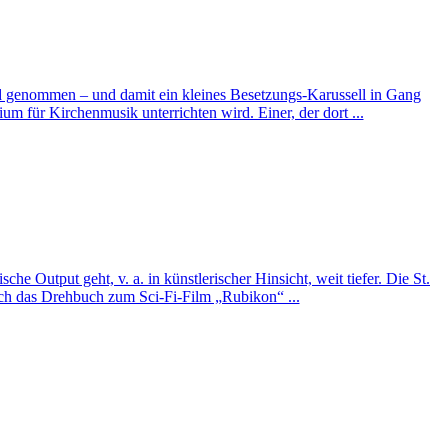
ed genommen – und damit ein kleines Besetzungs-Karussell in Gang
m für Kirchenmusik unterrichten wird. Einer, der dort ...
he Output geht, v. a. in künstlerischer Hinsicht, weit tiefer. Die St.
uch das Drehbuch zum Sci-Fi-Film „Rubikon“ ...