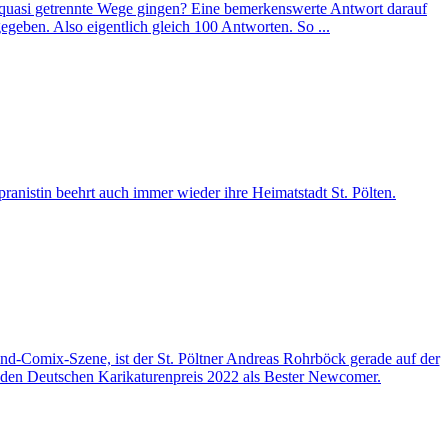
nd quasi getrennte Wege gingen? Eine bemerkenswerte Antwort darauf
geben. Also eigentlich gleich 100 Antworten. So ...
anistin beehrt auch immer wieder ihre Heimatstadt St. Pölten.
d-Comix-Szene, ist der St. Pöltner Andreas Rohrböck gerade auf der
 den Deutschen Karikaturenpreis 2022 als Bester Newcomer.