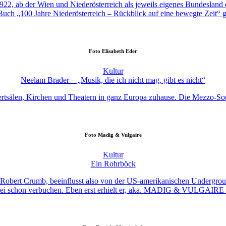
h 1922, ab der Wien und Niederösterreich als jeweils eigenes Bundesla
Buch „100 Jahre Niederösterreich – Rückblick auf eine bewegte Zeit“ ge
Foto
Elisabeth Eder
Kultur
Neelam Brader – „Musik, die ich nicht mag, gibt es nicht“
ertsälen, Kirchen und Theatern in ganz Europa zuhause. Die Mezzo-Sopr
Foto
Madig & Vulgaire
Kultur
Ein Rohrböck
 Robert Crumb, beeinflusst also von der US-amerikanischen Undergroun
dabei schon verbuchen. Eben erst erhielt er, aka. MADIG & VULGAIRE