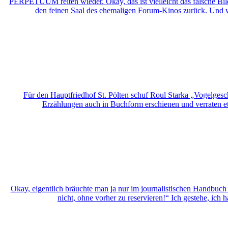
PERPETUUM reiten wieder. Okay, das ist vielleicht das falsche Bi
den feinen Saal des ehemaligen Forum-Kinos zurück. Und 
Für den Hauptfriedhof St. Pölten schuf Roul Starka „Vogelges
Erzählungen auch in Buchform erschienen und verraten et
Okay, eigentlich bräuchte man ja nur im journalistischen Handbuch
nicht, ohne vorher zu reservieren!“ Ich gestehe, ic