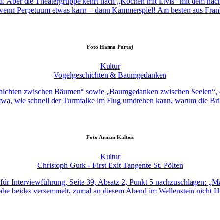
ld. Aber die Theatergruppe kehrt nach „Kochen mit Elvis“ mit dem näc
wenn Perpetuum etwas kann – dann Kammerspiel! Am besten aus Frank­r
Foto
Hanna Partaj
Kultur
Vogelgeschichten & Baumgedanken
chichten zwischen Bäumen“ sowie „Baumgedanken zwischen Seelen“, di
wa, wie schnell der Turmfalke im Flug umdrehen kann, warum die Brief
Foto
Arman Kalteis
Kultur
Christoph Gurk - First Exit Tangente St. Pölten
 für Interviewführung, Seite 39, Absatz 2, Punkt 5 nachzuschlagen: „M
h habe beides versemmelt, zumal an diesem Abend im Wellenstein nicht H