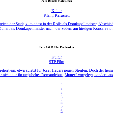
Foto
Daniela Matejschek
Kultur
Klang-Karussell
eiten der Stadt, zumindest in der Rolle als Domkapellmeister, Abschi
 Kunert als Domkapellmeister nach, der zudem am hiesigen Konservatoriu
Foto
A & B Film Produktion
Kultur
STP Film
ehort ein, etwa zuletzt für Josef Haders neuen Streifen. Doch der heimisc
ahr nicht nur ihr umjubeltes Romandebut „Mutter“ vorgelegt, sondern a
«
‹
2
3
4
5
6