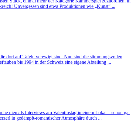
hsten Stück, einmal mehr der Kategorie Kammerspiel zuzuordnen, in
eich! Unvergessen sind etwa Produktionen wie „Kunst“ ...
e dort auf Tafeln verewigt sind. Nun sind die stimmungsvollen
tauben bis 1994 in der Schweiz eine eigene Abteilung ...
ache niemals Interviews am Valentinstag in einem Lokal – schon gar
erzerl in gedämpft-romantischer Atmosphäre durch ...