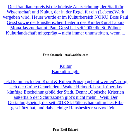
Der Prandtauerpreis ist die höchste Auszeichnung der Stadt für
Wissenschaft und Kultur, der in der Regel für ein (Lebens)Werk
vergeben wird. Heuer wurde er im Kulturbereich NÖKU Boss Paul
Gessl sowie der künstlerischen Leiterin des KinderKunstLabors
Mona Jas zuerkannt. Paul Gessl hat seit 2000 die St. Pöltner
Kulturlandschaft mitgeprägt – nicht immer unumstritten, wenn ...
Foto
fotomek - stock.adobe.com
Kultur
Baukultur light
Jetzt kann nach dem Kraut & Rüben-Prinzip gebaut werden“, sorgt
sich der Grüne Gemeinderat Walter Heimerl-Lesnik über das
künftige Erscheinungsbild der Stadt. Denn: „Optische Kriterien
außerhalb der Schutzzonen gibt’s nicht mehr.“ Weil: Der
Gestaltungsbeirat, der seit 2018 St. Pöltens baukulturelles Erbe
geschützt hat, und dabei einige Hausbesitzer verzweifeln ...
Foto
Emil Eduard