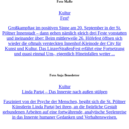
Foto
MaRe
Kultur
Fest³
Großkampftag im positiven Sinne am 20. September in der St.
Pöltner Innenstadt – dann gehen nämlich gleich drei Feste vonstatten
und ineinander über: Beim mittlerweile 26. Höfefest öffnen sich
wieder die oftmals versteckten Innenhof-Kleinode der City für
Kunst und Kultur. Das LinzerStraßenFest erfährt eine Fortsetzung
und quasi einmal Um-, eigentlich Hineinfallen weiter ...
Foto
Anja Benedetter
Kultur
Linda Partaj – Das Innerste nach außen stülpen
Fasziniert von der Psyche der Menschen, begibt sich die St. Pöltner
Künstlerin Linda Partaj bei ihren, an die figürliche Gestalt
gebundenen Arbeiten auf eine fortwährende, analytische Seelenreise
in das Innerste humaner Gedanken und Verhaltensweisen.