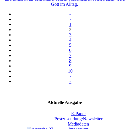
Gott im Alltag.
«
‹
1
2
3
4
5
6
7
8
9
10
›
»
Aktuelle Ausgabe
E-Paper
Postzusendung/Newsletter
Mediadaten