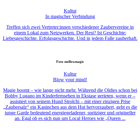
Kultur
In magischer Verbindung
Treffen sich zwei Vertreter:innen verschiedener Zaubervereine in
einem Lokal zum Netzwerken. Der Rest? Ist Geschichte:
Liebesgeschichte. Erfolgsgeschichte. Und in jedem Falle zauberhaft.
Foto
mellowmagic
Kultur
Blow your mind!
Magie boomt – wie lange nicht mehr. Während die Oldies schon bei
Bobby Lugano im Kinderfernsehen in Ekstase gerieten, wenn er –
assistiert von seinem Hund Strolchi – mit einer einzigen Prise
„Zaubersalz“ ein Kaninchen aus dem Hut hervorzaubert, geht es die
junge Garde bedeutend energiegeladener, spritziger und origineller
an. Egal ob es sich nun um Local Heroes wie „Queen ...