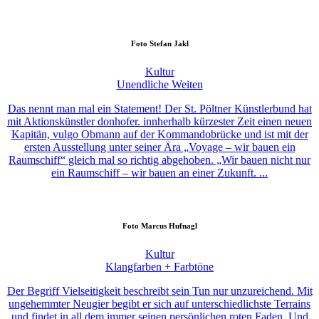
Foto
Stefan Jakl
Kultur
Unendliche Weiten
Das nennt man mal ein Statement! Der St. Pöltner Künstlerbund hat
mit Aktionskünstler donhofer. innherhalb kürzester Zeit einen neuen
Kapitän, vulgo Obmann auf der Kommandobrücke und ist mit der
ersten Ausstellung unter seiner Ära „Voyage – wir bauen ein
Raumschiff“ gleich mal so richtig abgehoben. „Wir bauen nicht nur
ein Raumschiff – wir bauen an einer Zukunft. ...
Foto
Marcus Hufnagl
Kultur
Klangfarben + Farbtöne
Der Begriff Vielseitigkeit beschreibt sein Tun nur unzureichend. Mit
ungehemmter Neugier begibt er sich auf unterschiedlichste Terrains
und findet in all dem immer seinen persönlichen roten Faden. Und