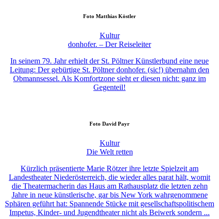
Foto
Matthias Köstler
Kultur
donhofer. – Der Reiseleiter
In seinem 79. Jahr erhielt der St. Pöltner Künstlerbund eine neue
Leitung: Der gebürtige St. Pöltner donhofer. (sic!) übernahm den
Obmannsessel. Als Komfortzone sieht er diesen nicht: ganz im
Gegenteil!
Foto
David Payr
Kultur
Die Welt retten
Kürzlich präsentierte Marie Rötzer ihre letzte Spielzeit am
Landestheater Niederösterreich, die wieder alles parat hält, womit
die Theatermacherin das Haus am Rathausplatz die letzten zehn
Jahre in neue künstlerische, gar bis New York wahrgenommene
Sphären geführt hat: Spannende Stücke mit gesellschaftspolitischem
Impetus, Kinder- und Jugendtheater nicht als Beiwerk sondern ...