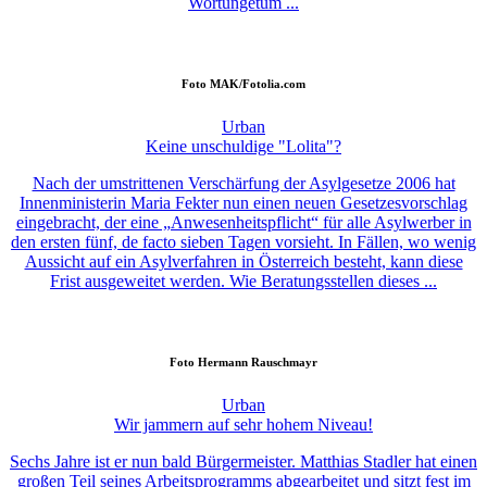
Wortungetüm ...
Foto
MAK/Fotolia.com
Urban
Keine unschuldige "Lolita"?
Nach der umstrittenen Verschärfung der Asylgesetze 2006 hat
Innenministerin Maria Fekter nun einen neuen Gesetzesvorschlag
eingebracht, der eine „Anwesenheitspflicht“ für alle Asylwerber in
den ersten fünf, de facto sieben Tagen vorsieht. In Fällen, wo wenig
Aussicht auf ein Asylverfahren in Österreich besteht, kann diese
Frist ausgeweitet werden. Wie Beratungsstellen dieses ...
Foto
Hermann Rauschmayr
Urban
Wir jammern auf sehr hohem Niveau!
Sechs Jahre ist er nun bald Bürgermeister. Matthias Stadler hat einen
großen Teil seines Arbeitsprogramms abgearbeitet und sitzt fest im