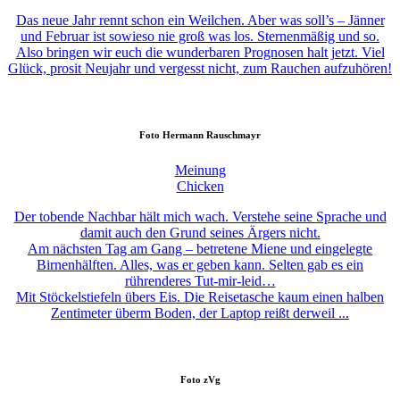
Das neue Jahr rennt schon ein Weilchen. Aber was soll’s – Jänner
und Februar ist sowieso nie groß was los. Sternenmäßig und so.
Also bringen wir euch die wunderbaren Prognosen halt jetzt. Viel
Glück, prosit Neujahr und vergesst nicht, zum Rauchen aufzuhören!
Foto
Hermann Rauschmayr
Meinung
Chicken
Der tobende Nachbar hält mich wach. Verstehe seine Sprache und
damit auch den Grund seines Ärgers nicht.
Am nächsten Tag am Gang – betretene Miene und eingelegte
Birnenhälften. Alles, was er geben kann. Selten gab es ein
rührenderes Tut-mir-leid…
Mit Stöckelstiefeln übers Eis. Die Reisetasche kaum einen halben
Zentimeter überm Boden, der Laptop reißt derweil ...
Foto
zVg