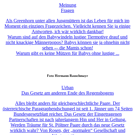
Meinung
Fragen
Als Greenhorn unter allen Jungmüttern ist das Leben für mich im
Moment ein einziges Fragezeichen. Vielleicht kennen Sie ja einige
Antworten, ich wär wirklich dankbar!
Warum sind auf den Babywindeln lustige Tiermotive drauf und
nicht knackige Männerpopos? Babys können sie ja ohnehin nicht
sehen -– die Mamis schon!
Warum gibt es keine Mützen für Babys ohne lustige ...
Foto
Hermann Rauschmayr
Urban
Das Gesetz am anderen Ende des Regensbogens
Alles bleibt anders für gleichgeschlechtliche Paare. Der
österreichische Paragraphendschungel ist seit 1. Jänner um 74 Seiten
Bundesgesetzblatt reicher. Das Gesetz der Eingetragenen
Partnerschaften ist nach jahrelangem Hin und Her in Geltung.
Werden Träume für St. Pöltner Paare durch das neue Gesetz
wirklich wahr? Von Rosen, der „normalen“ Gesellschaft und