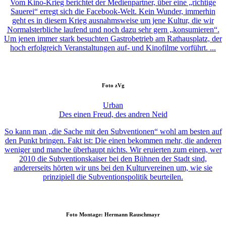
Vom Kino-Krieg berichtet der Medienpartner, über eine „richtige
Sauerei“ erregt sich die Facebook-Welt. Kein Wunder, immerhin
geht es in diesem Krieg ausnahmsweise um jene Kultur, die wir
Normalsterbliche laufend und noch dazu sehr gern „konsumieren“.
Um jenen immer stark besuchten Gastrobetrieb am Rathausplatz, der
hoch erfolgreich Veranstaltungen auf- und Kinofilme vorführt. ...
Foto
zVg
Urban
Des einen Freud, des andren Neid
So kann man „die Sache mit den Subventionen“ wohl am besten auf
den Punkt bringen. Fakt ist: Die einen bekommen mehr, die anderen
weniger und manche überhaupt nichts. Wir eruierten zum einen, wer
2010 die Subventionskaiser bei den Bühnen der Stadt sind,
andererseits hörten wir uns bei den Kulturvereinen um, wie sie
prinzipiell die Subventionspolitik beurteilen.
Foto
Montage: Hermann Rauschmayr