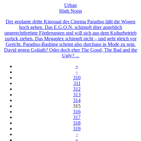
Urban
High Noon
Der geplante dritte Kinosaal des Cinema Paradiso läßt die Wogen
hoch gehen. Das E.G.O.N. schimpft über angeblich
ungerechtfertigte Förderungen und will sich aus dem Kulturbetrieb
zurück ziehen. Das Megaplex schimpft nicht – und geht gleich vor
Gericht. Paradiso-Bashing scheint also durchaus in Mode zu sein.
David gegen Goliath? Oder doch eher The Good, The Bad and the
Ugly? ...
«
‹
310
311
312
313
314
315
316
317
318
319
›
»