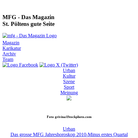
MFG - Das Magazin
St. Pöltens gute Seite
Magazin
Karikatur
Archiv
Team
Urban
Kultur
Szene
Sport
Meinung
Foto
grivina/iStockphoto.com
Urban
Das grosse MFG Jahreshoroskop 2010-Minus erstes Quartal