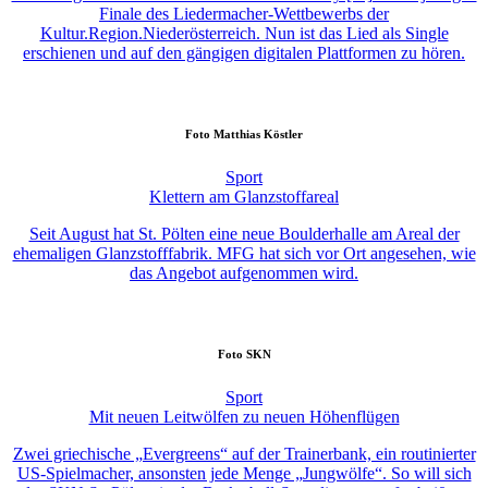
Finale des Liedermacher-Wettbewerbs der
Kultur.Region.Niederösterreich. Nun ist das Lied als Single
erschienen und auf den gängigen digitalen Plattformen zu hören.
Foto
Matthias Köstler
Sport
Klettern am Glanzstoffareal
Seit August hat St. Pölten eine neue Boulderhalle am Areal der
ehemaligen Glanzstofffabrik. MFG hat sich vor Ort angesehen, wie
das Angebot aufgenommen wird.
Foto
SKN
Sport
Mit neuen Leitwölfen zu neuen Höhenflügen
Zwei griechische „Evergreens“ auf der Trainerbank, ein routinierter
US-Spielmacher, ansonsten jede Menge „Jungwölfe“. So will sich