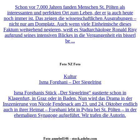
Schon vor 7.000 Jahren fanden Menschen St. Pölten als
interessanten und perfekten Ort zum Leben, der er ja auch heute
noch immer ist. Das zeigen die wissenschaftlichen Ausgrabungen –
nicht nur am Domplatz. Auch wenn viele Einheimische dieses
Faktum weitgehend negieren, weiß es Stadtarchäologe Ronald Risy
aufgrund seines intensiven Blickes in die Vergangenheit ein bisserl
be ...
Foto
NZ Foto
Kultur
Isma Forghani – Der Siegelring
Isma Forghanis Stück „Der Siegelring“ gastierte schon in
Klagenfurt, in Graz oder in Baden. Nun wird das Drama in der
Inszenierung von Nicole Fendesack am 23. und 24. Oktober endlich
auch in ihrer Heimat – Forghani lebt in Pyhra bei St. Pölten – in der
ehemaligen Synagoge aufgeführt. Wir trafen die Autorin.
Foto
annebel146 - stock.adobe.com