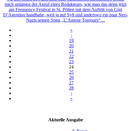
mich unlängst der Anruf eines Redakteurs, wie man das denn jetzt
am Frequency Festival in St. Pölten mit dem Auftritt von Gigi
D’Agostino handhabe, weil ja auf Sylt und anderswo ein paar Neo-
Nazis seinen Song „L’Amour Toujours“ ...
«
‹
19
20
21
22
23
24
25
26
27
28
›
»
Aktuelle Ausgabe