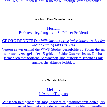
der SKN St. Pölten in der Basketball-Superliga vorne festbeißen.
Foto
Luiza Puiu, Alexandra Unger
Meinung
Bodenversiegelung – ein St. Pöltner Problem?
GEORG RENNER
Der Wilhelmsburger ist freier Journalist bei der
Wiener Zeitung und DATUM.
Vergessen wir einmal die WWF-Studie, derzufolge St. Pölten die am
stärksten versiegelte der 15 größten Städte Österreichs ist. Die hat
tatsächlich methodische Schwächen, und außerdem scheint es mir
sinnlos, die aktuelle Politik ...
Foto
Matthias Köstler
Meinung
L‘Amour Toujours
Wir leben in eigenartigen, möglicherweise gefährlicheren Zeiten, als
wir uns selbst bewusst sind oder eingestehen möchten.So ereilte