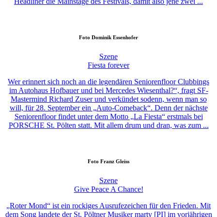
Headliner die Mainstage des Festivals, damit also jene zwei ...
Foto
Dominik Essenhofer
Szene
Fiesta forever
Wer erinnert sich noch an die legendären Seniorenfloor Clubbings
im Autohaus Hofbauer und bei Mercedes Wiesenthal?“, fragt SF-
Mastermind Richard Zuser und verkündet sodenn, wenn man so
will, für 28. September ein „Auto-Comeback“. Denn der nächste
Seniorenfloor findet unter dem Motto „La Fiesta“ erstmals bei
PORSCHE St. Pölten statt. Mit allem drum und dran, was zum ...
Foto
Franz Gleiss
Szene
Give Peace A Chance!
„Roter Mond“ ist ein rockiges Ausrufezeichen für den Frieden. Mit
dem Song landete der St. Pöltner Musiker marty [PI] im vorjährigen