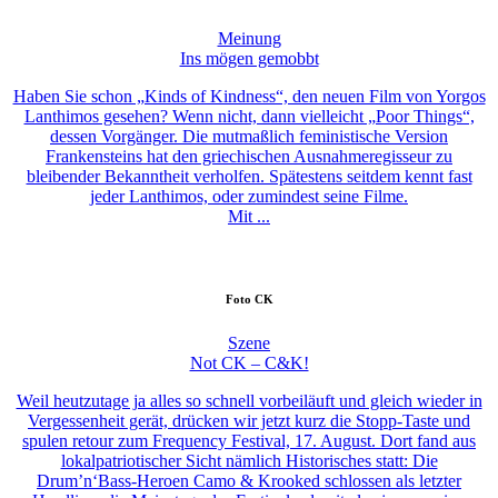
Meinung
Ins mögen gemobbt
Haben Sie schon „Kinds of Kindness“, den neuen Film von Yorgos
Lanthimos gesehen? Wenn nicht, dann vielleicht „Poor Things“,
dessen Vorgänger. Die mutmaßlich feministische Version
Frankensteins hat den griechischen Ausnahmeregisseur zu
bleibender Bekanntheit verholfen. Spätestens seitdem kennt fast
jeder Lanthimos, oder zumindest seine Filme.
Mit ...
Foto
CK
Szene
Not CK – C&K!
Weil heutzutage ja alles so schnell vorbeiläuft und gleich wieder in
Vergessenheit gerät, drücken wir jetzt kurz die Stopp-Taste und
spulen retour zum Frequency Festival, 17. August. Dort fand aus
lokalpatriotischer Sicht nämlich Historisches statt: Die
Drum’n‘Bass-Heroen Camo & Krooked schlossen als letzter