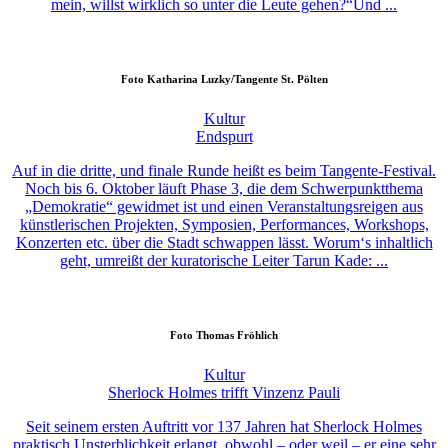
mein, willst wirklich so unter die Leute gehen?“Und ...
Foto
Katharina Luzky/Tangente St. Pölten
Kultur
Endspurt
Auf in die dritte, und finale Runde heißt es beim Tangente-Festival.
Noch bis 6. Oktober läuft Phase 3, die dem Schwerpunktthema
„Demokratie“ gewidmet ist und einen Veranstaltungsreigen aus
künstlerischen Projekten, Symposien, Performances, Workshops,
Konzerten etc. über die Stadt schwappen lässt. Worum‘s inhaltlich
geht, umreißt der kuratorische Leiter Tarun Kade: ...
Foto
Thomas Fröhlich
Kultur
Sherlock Holmes trifft Vinzenz Pauli
Seit seinem ersten Auftritt vor 137 Jahren hat Sherlock Holmes
praktisch Unsterblichkeit erlangt, obwohl – oder weil – er eine sehr