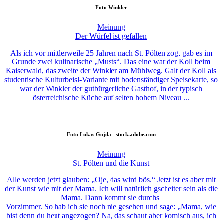
Foto
Winkler
Meinung
Der Würfel ist gefallen
Als ich vor mittlerweile 25 Jahren nach St. Pölten zog, gab es im
Grunde zwei kulinarische „Musts“. Das eine war der Koll beim
Kaiserwald, das zweite der Winkler am Mühlweg. Galt der Koll als
studentische Kulturbeisl-Variante mit bodenständiger Speisekarte, so
war der Winkler der gutbürgerliche Gasthof, in der typisch
österreichische Küche auf selten hohem Niveau ...
Foto
Lukas Gojda - stock.adobe.com
Meinung
St. Pölten und die Kunst
Alle werden jetzt glauben: „Oje, das wird bös.“ Jetzt ist es aber mit
der Kunst wie mit der Mama. Ich will natürlich gscheiter sein als die
Mama. Dann kommt sie durchs
Vorzimmer. So hab ich sie noch nie gesehen und sage: „Mama, wie
bist denn du heut angezogen? Na, das schaut aber komisch aus, ich