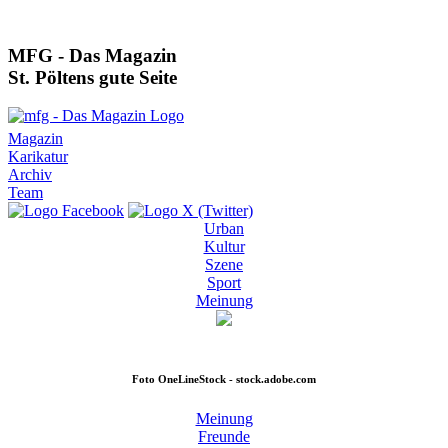
MFG - Das Magazin
St. Pöltens gute Seite
Magazin
Karikatur
Archiv
Team
Urban
Kultur
Szene
Sport
Meinung
Foto
OneLineStock - stock.adobe.com
Meinung
Freunde