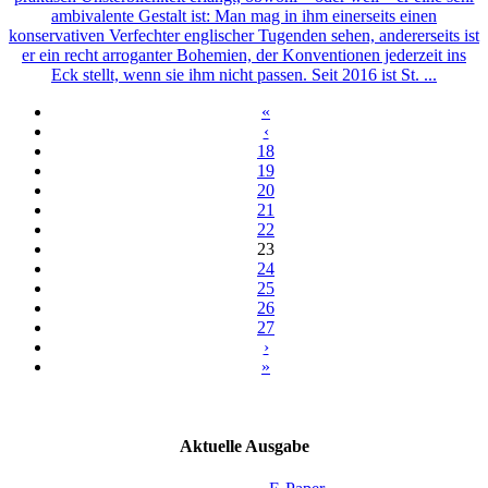
ambivalente Gestalt ist: Man mag in ihm einerseits einen
konservativen Verfechter englischer Tugenden sehen, andererseits ist
er ein recht arroganter Bohemien, der Konventionen jederzeit ins
Eck stellt, wenn sie ihm nicht passen. Seit 2016 ist St. ...
«
‹
18
19
20
21
22
23
24
25
26
27
›
»
Aktuelle Ausgabe