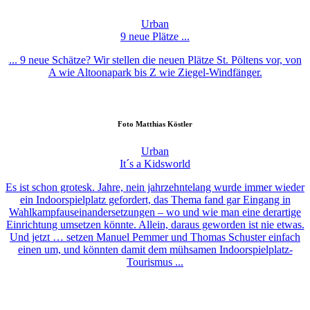
Urban
9 neue Plätze ...
... 9 neue Schätze? Wir stellen die neuen Plätze St. Pöltens vor, von
A wie Altoonapark bis Z wie Ziegel-Windfänger.
Foto
Matthias Köstler
Urban
It´s a Kidsworld
Es ist schon grotesk. Jahre, nein jahrzehntelang wurde immer wieder
ein Indoorspielplatz gefordert, das Thema fand gar Eingang in
Wahlkampfauseinandersetzungen – wo und wie man eine derartige
Einrichtung umsetzen könnte. Allein, daraus geworden ist nie etwas.
Und jetzt … setzen Manuel Pemmer und Thomas Schuster einfach
einen um, und könnten damit dem mühsamen Indoorspielplatz-
Tourismus ...