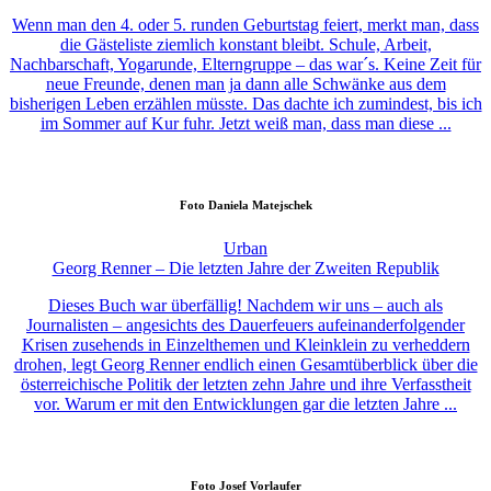
Wenn man den 4. oder 5. runden Geburtstag feiert, merkt man, dass
die Gästeliste ziemlich konstant bleibt. Schule, Arbeit,
Nachbarschaft, Yogarunde, Elterngruppe – das war´s. Keine Zeit für
neue Freunde, denen man ja dann alle Schwänke aus dem
bisherigen Leben erzählen müsste. Das dachte ich zumindest, bis ich
im Sommer auf Kur fuhr. Jetzt weiß man, dass man diese ...
Foto
Daniela Matejschek
Urban
Georg Renner – Die letzten Jahre der Zweiten Republik
Dieses Buch war überfällig! Nachdem wir uns – auch als
Journalisten – angesichts des Dauerfeuers aufeinanderfolgender
Krisen zusehends in Einzelthemen und Kleinklein zu verheddern
drohen, legt Georg Renner endlich einen Gesamtüberblick über die
österreichische Politik der letzten zehn Jahre und ihre Verfasstheit
vor. Warum er mit den Entwicklungen gar die letzten Jahre ...
Foto
Josef Vorlaufer