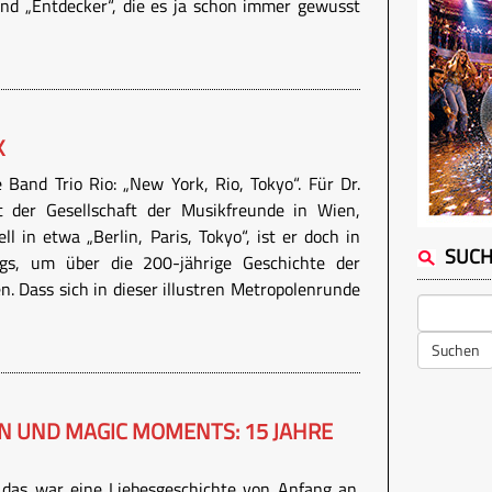
und „Entdecker“, die es ja schon immer gewusst
K
 Band Trio Rio: „New York, Rio, Tokyo“. Für Dr.
 der Gesellschaft der Musikfreunde in Wien,
ll in etwa „Berlin, Paris, Tokyo“, ist er doch in
SUC
gs, um über die 200-jährige Geschichte der
n. Dass sich in dieser illustren Metropolenrunde
Suchen
 UND MAGIC MOMENTS: 15 JAHRE
 das war eine Liebesgeschichte von Anfang an.