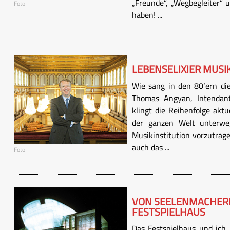
„Freunde“, „Wegbegleiter“ 
Foto
haben! ...
LEBENSELIXIER MUSI
Wie sang in den 80‘ern die
Thomas Angyan, Intendant
klingt die Reihenfolge aktue
der ganzen Welt unterwe
Musikinstitution vorzutrage
auch das ...
Foto
VON SEELENMACHERN
FESTSPIELHAUS
Das Festspielhaus und ich,