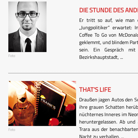
DIE STUNDE DES AND
Er tritt so auf, wie man 
„Jungpolitiker“ erwartet:
Coffee To Go von McDonald
geklemmt, und blindem Part
sein. Ein Gespräch mit 
Foto
Bezirkshauptstadt, ...
THAT'S LIFE
Draußen jagen Autos den Sc
ihre grauen Schatten herüb
nüchternes Inneres im Neon
heruntergelassen. Ab und 
Trara aus der benachbarte
Foto
Nacht zu verhallen. ...