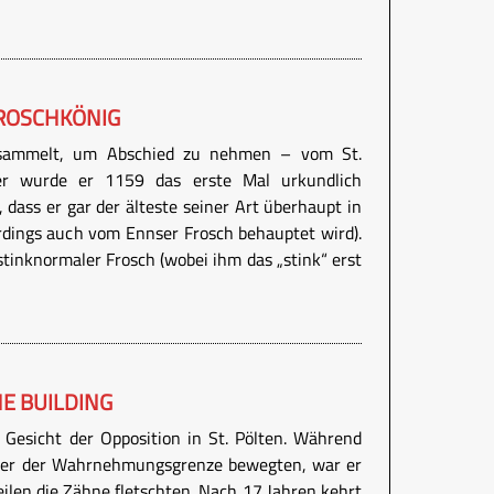
ROSCHKÖNIG
sammelt, um Abschied zu nehmen – vom St.
her wurde er 1159 das erste Mal urkundlich
, dass er gar der älteste seiner Art überhaupt in
erdings auch vom Ennser Frosch behauptet wird).
stinknormaler Frosch (wobei ihm das „stink“ erst
E BUILDING
Gesicht der Opposition in St. Pölten. Während
unter der Wahrnehmungsgrenze bewegten, war er
eilen die Zähne fletschten. Nach 17 Jahren kehrt