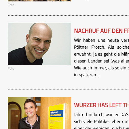
Foto
NACHRUF AUF DEN F
Wir haben uns heute ver
Pöltner Frosch. Als solc
erwähnt, ja es geht die Mär
diesen Landen sei (was all
Wie auch immer, als so ein 
Foto
in späteren ...
WURZER HAS LEFT TH
Jahre hindurch war er DAS 
sich viele Politiker eher 
einer der wenigen, die bisw