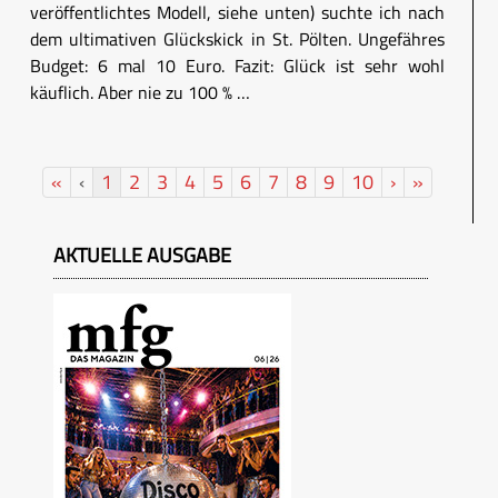
veröffentlichtes Modell, siehe unten) suchte ich nach
dem ultimativen Glückskick in St. Pölten. Ungefähres
Budget: 6 mal 10 Euro. Fazit: Glück ist sehr wohl
käuflich. Aber nie zu 100 % …
«
‹
1
2
3
4
5
6
7
8
9
10
›
»
AKTUELLE AUSGABE