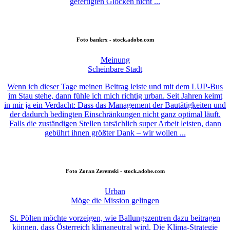
gefertigten Glocken nicht ...
Foto
bankrx - stock.adobe.com
Meinung
Scheinbare Stadt
Wenn ich dieser Tage meinen Beitrag leiste und mit dem LUP-Bus
im Stau stehe, dann fühle ich mich richtig urban. Seit Jahren keimt
in mir ja ein Verdacht: Dass das Management der Bautätigkeiten und
der dadurch bedingten Einschränkungen nicht ganz optimal läuft.
Falls die zuständigen Stellen tatsächlich super Arbeit leisten, dann
gebührt ihnen größter Dank – wir wollen ...
Foto
Zoran Zeremski - stock.adobe.com
Urban
Möge die Mission gelingen
St. Pölten möchte vorzeigen, wie Ballungszentren dazu beitragen
können, dass Österreich klimaneutral wird. Die Klima-Strategie