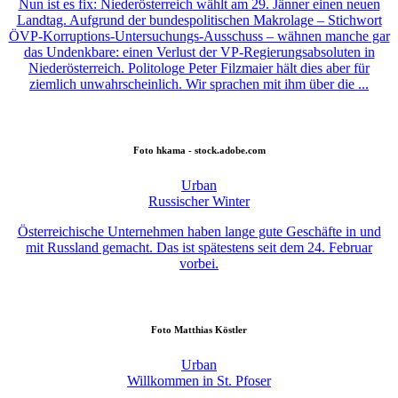
Nun ist es fix: Niederösterreich wählt am 29. Jänner einen neuen
Landtag. Aufgrund der bundespolitischen Makrolage – Stichwort
ÖVP-Korruptions-Untersuchungs-Ausschuss – wähnen manche gar
das Undenkbare: einen Verlust der VP-Regierungsabsoluten in
Niederösterreich. Politologe Peter Filzmaier hält dies aber für
ziemlich unwahrscheinlich. Wir sprachen mit ihm über die ...
Foto
hkama - stock.adobe.com
Urban
Russischer Winter
Österreichische Unternehmen haben lange gute Geschäfte in und
mit Russland gemacht. Das ist spätestens seit dem 24. Februar
vorbei.
Foto
Matthias Köstler
Urban
Willkommen in St. Pfoser