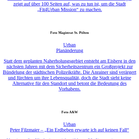
zeigt auf über 100 Seiten auf, was zu tun ist, um die Stadt
„Fit4Urban Mission“ zu machen.
Foto
Magistrat St. Pölten
Urban
Planänderung
Statt dem geplanten Naherholungsgebiet entsteht am Eisberg in den
nächsten Jahren mit dem Sicherheitszentrum ein Großprojekt zur
Bündelung der städtischen Polizeikräfte. Die Anrainer sind verärgert
und fürchten um ihre Lebensqualität, doch die Stadt sieht keine
Alternative für den Standort und betont die Bedeutung des
Vorhabens.
Foto
A&W
Urban
Peter Filzmaier – „Ein Erdbeben erwarte ich auf keinen Fall“