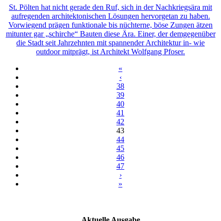
St. Pölten hat nicht gerade den Ruf, sich in der Nachkriegsära mit
aufregenden architektonischen Lösungen hervorgetan zu haben.
Vorwiegend prägen funktionale bis nüchterne, böse Zungen ätzen
mitunter gar „schirche“ Bauten diese Ära. Einer, der demgegenüber
die Stadt seit Jahrzehnten mit spannender Architektur in- wie
outdoor mitprägt, ist Architekt Wolfgang Pfoser.
«
‹
38
39
40
41
42
43
44
45
46
47
›
»
Aktuelle Ausgabe