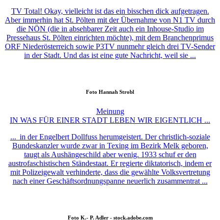
TV Total! Okay, vielleicht ist das ein bisschen dick aufgetragen.
Aber immerhin hat St. Pölten mit der Übernahme von N1 TV durch
die NÖN (die in absehbarer Zeit auch ein Inhouse-Studio im
Pressehaus St. Pölten einrichten möchte), mit dem Branchenprimus
ORF Niederösterreich sowie P3TV nunmehr gleich drei TV-Sender
in der Stadt. Und das ist eine gute Nachricht, weil sie ...
Foto
Hannah Strobl
Meinung
IN WAS FÜR EINER STADT LEBEN WIR EIGENTLICH ...
... in der Engelbert Dollfuss herumgeistert. Der christlich-soziale
Bundeskanzler wurde zwar in Texing im Bezirk Melk geboren,
taugt als Aushängeschild aber wenig. 1933 schuf er den
austrofaschistischen Ständestaat. Er regierte diktatorisch, indem er
mit Polizeigewalt verhinderte, dass die gewählte Volksvertretung
nach einer Geschäftsordnungspanne neuerlich zusammentrat ...
Foto
K.- P. Adler - stock.adobe.com