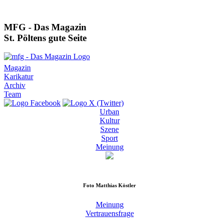
MFG - Das Magazin
St. Pöltens gute Seite
Magazin
Karikatur
Archiv
Team
Urban
Kultur
Szene
Sport
Meinung
Foto
Matthias Köstler
Meinung
Vertrauensfrage