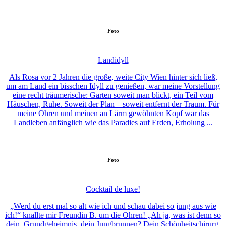
Foto
Landidyll
Als Rosa vor 2 Jahren die große, weite City Wien hinter sich ließ,
um am Land ein bisschen Idyll zu genießen, war meine Vorstellung
eine recht träumerische: Garten soweit man blickt, ein Teil vom
Häuschen, Ruhe. Soweit der Plan – soweit entfernt der Traum. Für
meine Ohren und meinen an Lärm gewöhnten Kopf war das
Landleben anfänglich wie das Paradies auf Erden, Erholung ...
Foto
Cocktail de luxe!
„Werd du erst mal so alt wie ich und schau dabei so jung aus wie
ich!“ knallte mir Freundin B. um die Ohren! „Ah ja, was ist denn so
dein Grundgeheimnis, dein Jungbrunnen? Dein Schönheitschirurg,