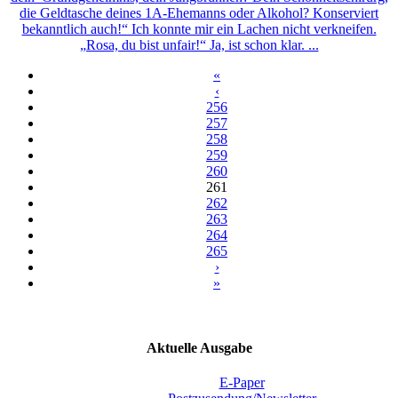
die Geldtasche deines 1A-Ehemanns oder Alkohol? Konserviert
bekanntlich auch!“ Ich konnte mir ein Lachen nicht verkneifen.
„Rosa, du bist unfair!“ Ja, ist schon klar. ...
«
‹
256
257
258
259
260
261
262
263
264
265
›
»
Aktuelle Ausgabe
E-Paper