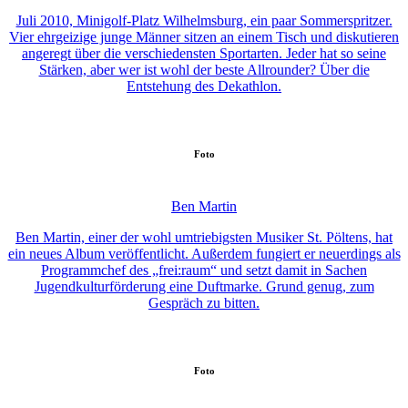
Juli 2010, Minigolf-Platz Wilhelmsburg, ein paar Sommerspritzer.
Vier ehrgeizige junge Männer sitzen an einem Tisch und diskutieren
angeregt über die verschiedensten Sportarten. Jeder hat so seine
Stärken, aber wer ist wohl der beste Allrounder? Über die
Entstehung des Dekathlon.
Foto
Ben Martin
Ben Martin, einer der wohl umtriebigsten Musiker St. Pöltens, hat
ein neues Album veröffentlicht. Außerdem fungiert er neuerdings als
Programmchef des „frei:raum“ und setzt damit in Sachen
Jugendkulturförderung eine Duftmarke. Grund genug, zum
Gespräch zu bitten.
Foto