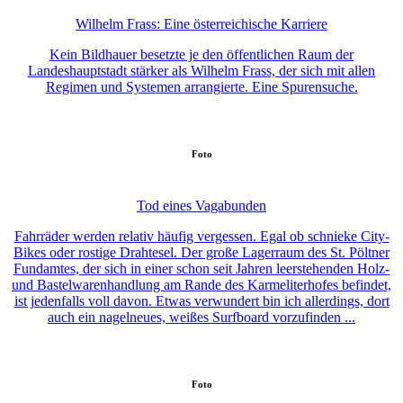
Wilhelm Frass: Eine österreichische Karriere
Kein Bildhauer besetzte je den öffentlichen Raum der
Landeshauptstadt stärker als Wilhelm Frass, der sich mit allen
Regimen und Systemen arrangierte. Eine Spurensuche.
Foto
Tod eines Vagabunden
Fahrräder werden relativ häufig vergessen. Egal ob schnieke City-
Bikes oder rostige Drahtesel. Der große Lagerraum des St. Pöltner
Fundamtes, der sich in einer schon seit Jahren leerstehenden Holz-
und Bastelwarenhandlung am Rande des Karmeliterhofes befindet,
ist jedenfalls voll davon. Etwas verwundert bin ich allerdings, dort
auch ein nagelneues, weißes Surfboard vorzufinden ...
Foto