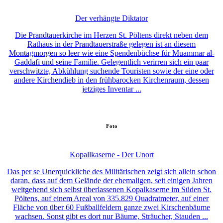
Der verhängte Diktator
Die Prandtauerkirche im Herzen St. Pöltens direkt neben dem
Rathaus in der Prandtauerstraße gelegen ist an diesem
Montagmorgen so leer wie eine Spendenbüchse für Muammar al-
Gaddafi und seine Familie. Gelegentlich verirren sich ein paar
verschwitzte, Abkühlung suchende Touristen sowie der eine oder
andere Kirchendieb in den frühbarocken Kirchenraum, dessen
jetziges Inventar ...
Foto
Kopallkaserne - Der Unort
Das per se Unerquickliche des Militärischen zeigt sich allein schon
daran, dass auf dem Gelände der ehemaligen, seit einigen Jahren
weitgehend sich selbst überlassenen Kopalkaserne im Süden St.
Pöltens, auf einem Areal von 335.829 Quadratmeter, auf einer
Fläche von über 60 Fußballfeldern ganze zwei Kirschenbäume
wachsen. Sonst gibt es dort nur Bäume, Sträucher, Stauden ...