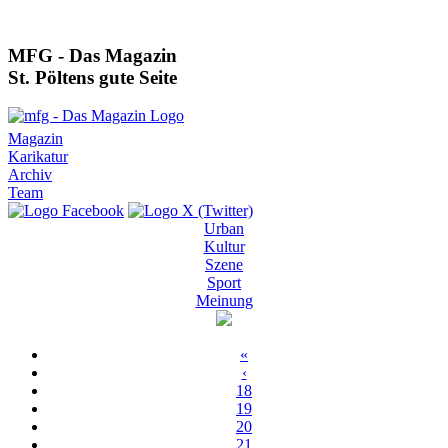
MFG - Das Magazin
St. Pöltens gute Seite
Magazin
Karikatur
Archiv
Team
Urban
Kultur
Szene
Sport
Meinung
«
‹
18
19
20
21