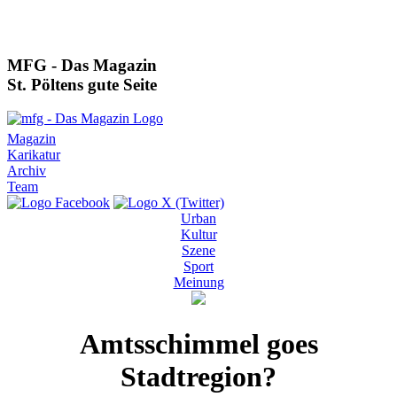
MFG - Das Magazin
St. Pöltens gute Seite
Magazin
Karikatur
Archiv
Team
Urban
Kultur
Szene
Sport
Meinung
Amtsschimmel goes
Stadtregion?