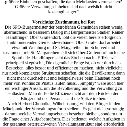
größere Einheiten geschaffen, die dann Mehrkosten verursachen?
Größere Verwaltungseinheiten sind nachweislich nicht
kostengünstiger.“
Vorsichtige Zustimmung bei Rot
Die SPÖ-Bürgermeister der betroffenen Gemeinden stehen wenig
überraschend in besserem Dialog mit Bürgermeister Stadler. Rainer
Handlfinger, Ober-Grafendorf, lobt die vielen bereits erfolgreich
funktionierenden Gemeindeverbände. Ober-Grafendorf arbeitet
etwa mit Weinburg und St. Margarethen im Schulverband
zusammen, mit St. Margarethen teilt sich Ober-Grafendorf auch eine
Sporthalle. Handlfinger sieht das Streben nach „Effizienz“
prinzipiell skeptisch: „Die eigentliche Frage ist, ob wir durch das
Bestreben, alles besser und effizienter zu machen, nicht vielleicht
nur noch komplexere Strukturen schaffen, die die Bevölkerung dann
nicht mehr durchschaut und beispielsweise beim Hausbau noch
mehr von Pontius zu Pilatus laufen muss. ‚Simplify‘ wäre auch hier
ein wichtiger Ansatz, um die Bevölkerung und die Verwaltung zu
entlasten!“ Man dürfe die Effizienz nicht auf dem Rücken der
Bürger und des Personals auf die Spitze treiben.
Auch Herbert Choholka, Wilhelmsburg, will den Bürger in den
Mittelpunkt der Verwaltungsreform stellen: „Es geht nicht vorrangig
darum, welche Verwaltungsebenen bestehen bleiben, sondern um
die Frage einer Aufgabenreform. Dies bedeutet, welche Aufgaben in
der gesamten österreichweiten Verwaltungsstruktur sind erforderlich