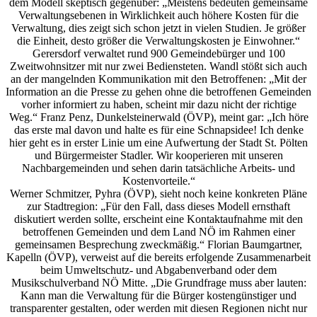
dem Modell skeptisch gegenüber: „Meistens bedeuten gemeinsame
Verwaltungsebenen in Wirklichkeit auch höhere Kosten für die
Verwaltung, dies zeigt sich schon jetzt in vielen Studien. Je größer
die Einheit, desto größer die Verwaltungskosten je Einwohner.“
Gerersdorf verwaltet rund 900 Gemeindebürger und 100
Zweitwohnsitzer mit nur zwei Bediensteten. Wandl stößt sich auch
an der mangelnden Kommunikation mit den Betroffenen: „Mit der
Information an die Presse zu gehen ohne die betroffenen Gemeinden
vorher informiert zu haben, scheint mir dazu nicht der richtige
Weg.“ Franz Penz, Dunkelsteinerwald (ÖVP), meint gar: „Ich höre
das erste mal davon und halte es für eine Schnapsidee! Ich denke
hier geht es in erster Linie um eine Aufwertung der Stadt St. Pölten
und Bürgermeister Stadler. Wir kooperieren mit unseren
Nachbargemeinden und sehen darin tatsächliche Arbeits- und
Kostenvorteile.“
Werner Schmitzer, Pyhra (ÖVP), sieht noch keine konkreten Pläne
zur Stadtregion: „Für den Fall, dass dieses Modell ernsthaft
diskutiert werden sollte, erscheint eine Kontaktaufnahme mit den
betroffenen Gemeinden und dem Land NÖ im Rahmen einer
gemeinsamen Besprechung zweckmäßig.“ Florian Baumgartner,
Kapelln (ÖVP), verweist auf die bereits erfolgende Zusammenarbeit
beim Umweltschutz- und Abgabenverband oder dem
Musikschulverband NÖ Mitte. „Die Grundfrage muss aber lauten:
Kann man die Verwaltung für die Bürger kostengünstiger und
transparenter gestalten, oder werden mit diesen Regionen nicht nur