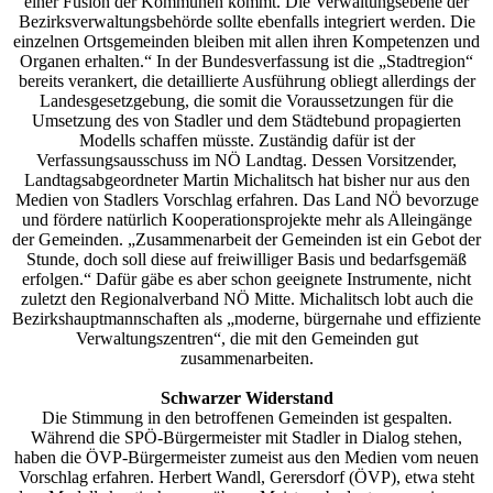
einer Fusion der Kommunen kommt. Die Verwaltungsebene der
Bezirksverwaltungsbehörde sollte ebenfalls integriert werden. Die
einzelnen Ortsgemeinden bleiben mit allen ihren Kompetenzen und
Organen erhalten.“ In der Bundesverfassung ist die „Stadtregion“
bereits verankert, die detaillierte Ausführung obliegt allerdings der
Landesgesetzgebung, die somit die Voraussetzungen für die
Umsetzung des von Stadler und dem Städtebund propagierten
Modells schaffen müsste. Zuständig dafür ist der
Verfassungsausschuss im NÖ Landtag. Dessen Vorsitzender,
Landtagsabgeordneter Martin Michalitsch hat bisher nur aus den
Medien von Stadlers Vorschlag erfahren. Das Land NÖ bevorzuge
und fördere natürlich Kooperationsprojekte mehr als Alleingänge
der Gemeinden. „Zusammenarbeit der Gemeinden ist ein Gebot der
Stunde, doch soll diese auf freiwilliger Basis und bedarfsgemäß
erfolgen.“ Dafür gäbe es aber schon geeignete Instrumente, nicht
zuletzt den Regionalverband NÖ Mitte. Michalitsch lobt auch die
Bezirkshauptmannschaften als „moderne, bürgernahe und effiziente
Verwaltungszentren“, die mit den Gemeinden gut
zusammenarbeiten.
Schwarzer Widerstand
Die Stimmung in den betroffenen Gemeinden ist gespalten.
Während die SPÖ-Bürgermeister mit Stadler in Dialog stehen,
haben die ÖVP-Bürgermeister zumeist aus den Medien vom neuen
Vorschlag erfahren. Herbert Wandl, Gerersdorf (ÖVP), etwa steht