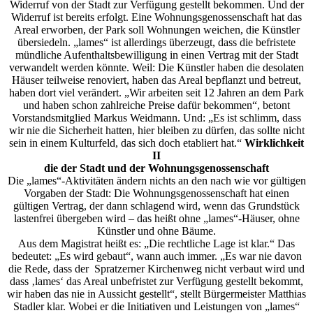
Widerruf von der Stadt zur Verfügung gestellt bekommen. Und der
Widerruf ist bereits erfolgt. Eine Wohnungsgenossenschaft hat das
Areal erworben, der Park soll Wohnungen weichen, die Künstler
übersiedeln. „lames“ ist allerdings überzeugt, dass die befristete
mündliche Aufenthaltsbewilligung in einen Vertrag mit der Stadt
verwandelt werden könnte. Weil: Die Künstler haben die desolaten
Häuser teilweise renoviert, haben das Areal bepflanzt und betreut,
haben dort viel verändert. „Wir arbeiten seit 12 Jahren an dem Park
und haben schon zahlreiche Preise dafür bekommen“, betont
Vorstandsmitglied Markus Weidmann. Und: „Es ist schlimm, dass
wir nie die Sicherheit hatten, hier bleiben zu dürfen, das sollte nicht
sein in einem Kulturfeld, das sich doch etabliert hat.“
Wirklichkeit
II
die der Stadt und der Wohnungsgenossenschaft
Die „lames“-Aktivitäten ändern nichts an den nach wie vor gültigen
Vorgaben der Stadt: Die Wohnungsgenossenschaft hat einen
gültigen Vertrag, der dann schlagend wird, wenn das Grundstück
lastenfrei übergeben wird – das heißt ohne „lames“-Häuser, ohne
Künstler und ohne Bäume.
Aus dem Magistrat heißt es: „Die rechtliche Lage ist klar.“ Das
bedeutet: „Es wird gebaut“, wann auch immer. „Es war nie davon
die Rede, dass der Spratzerner Kirchenweg nicht verbaut wird und
dass ‚lames‘ das Areal unbefristet zur Verfügung gestellt bekommt,
wir haben das nie in Aussicht gestellt“, stellt Bürgermeister Matthias
Stadler klar. Wobei er die Initiativen und Leistungen von „lames“