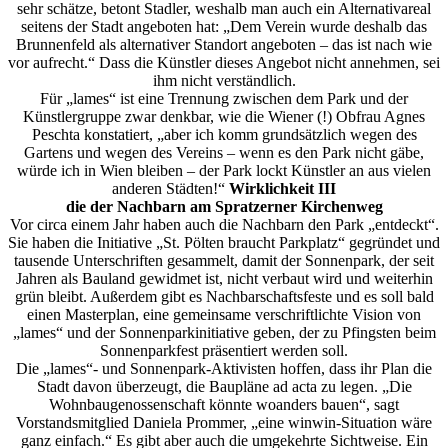
sehr schätze, betont Stadler, weshalb man auch ein Alternativareal
seitens der Stadt angeboten hat: „Dem Verein wurde deshalb das
Brunnenfeld als alternativer Standort angeboten – das ist nach wie
vor aufrecht.“ Dass die Künstler dieses Angebot nicht annehmen, sei
ihm nicht verständlich.
Für „lames“ ist eine Trennung zwischen dem Park und der
Künstlergruppe zwar denkbar, wie die Wiener (!) Obfrau Agnes
Peschta konstatiert, „aber ich komm grundsätzlich wegen des
Gartens und wegen des Vereins – wenn es den Park nicht gäbe,
würde ich in Wien bleiben – der Park lockt Künstler an aus vielen
anderen Städten!“
Wirklichkeit III
die der Nachbarn am Spratzerner Kirchenweg
Vor circa einem Jahr haben auch die Nachbarn den Park „entdeckt“.
Sie haben die Initiative „St. Pölten braucht Parkplatz“ gegründet und
tausende Unterschriften gesammelt, damit der Sonnenpark, der seit
Jahren als Bauland gewidmet ist, nicht verbaut wird und weiterhin
grün bleibt. Außerdem gibt es Nachbarschaftsfeste und es soll bald
einen Masterplan, eine gemeinsame verschriftlichte Vision von
„lames“ und der Sonnenparkinitiative geben, der zu Pfingsten beim
Sonnenparkfest präsentiert werden soll.
Die „lames“- und Sonnenpark-Aktivisten hoffen, dass ihr Plan die
Stadt davon überzeugt, die Baupläne ad acta zu legen. „Die
Wohnbaugenossenschaft könnte woanders bauen“, sagt
Vorstandsmitglied Daniela Prommer, „eine winwin-Situation wäre
ganz einfach.“ Es gibt aber auch die umgekehrte Sichtweise. Ein