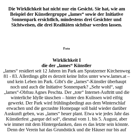
Die Wirklichkeit hat nicht nur ein Gesicht. Sie hat, wie am
Beispiel der Künstlergruppe „lames“ sowie der Initiative
Sonnenpark ersichtlich, mindestens drei Gesichter und
Sichtweisen, die drei Realitäten sichtbar werden lassen.
Foto
Wirklichkeit I
die der „lames“ Künstler
„lames“ residiert seit 12 Jahren im Park am Spratzerner Kirchenweg
81 - 83. Allerdings gibt es derzeit keine Infos unter
www.lames.at –
und kein Leben im Park. Gibt’s die „lames“-Künstler überhaupt
noch und auch die Initiative Sonnenpark? „Sehr wohl“, sagt
„lames“-Obfrau Agnes Peschta. Der „tote“ Internet-Auftritt und die
winterliche Idylle täuschen – hinter den Kulissen wird eifrig
gewerkt. Der Park wird frühlingsbedingt aus dem Winterschlaf
erwachen und die gecrashte Homepage soll bald wieder darüber
Auskunft geben, was „lames“ heuer plant. Etwa wie jedes Jahr das
Künstlerfest „parque del sol“, diesmal vom 1. bis 5. August, aber
wie immer mit dem Hintergedanken, dass es das letzte sein könnte.
Denn der Verein hat das Grundstück und die Häuser nur bis auf