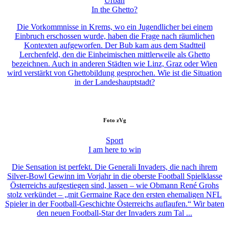
Urban
In the Ghetto?
Die Vorkommnisse in Krems, wo ein Jugendlicher bei einem
Einbruch erschossen wurde, haben die Frage nach räumlichen
Kontexten aufgeworfen. Der Bub kam aus dem Stadtteil
Lerchenfeld, den die Einheimischen mittlerweile als Ghetto
bezeichnen. Auch in anderen Städten wie Linz, Graz oder Wien
wird verstärkt von Ghettobildung gesprochen. Wie ist die Situation
in der Landeshauptstadt?
Foto
zVg
Sport
I am here to win
Die Sensation ist perfekt. Die Generali Invaders, die nach ihrem
Silver-Bowl Gewinn im Vorjahr in die oberste Football Spielklasse
Österreichs aufgestiegen sind, lassen – wie Obmann René Grohs
stolz verkündet – „mit Germaine Race den ersten ehemaligen NFL
Spieler in der Football-Geschichte Österreichs auflaufen.“ Wir baten
den neuen Football-Star der Invaders zum Tal ...