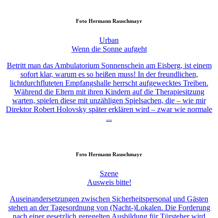
Foto
Hermann Rauschmayr
Urban
Wenn die Sonne aufgeht
Betritt man das Ambulatorium Sonnenschein am Eisberg, ist einem
sofort klar, warum es so heißen muss! In der freundlichen,
lichtdurchfluteten Empfangshalle herrscht aufgewecktes Treiben.
Während die Eltern mit ihren Kindern auf die Therapiesitzung
warten, spielen diese mit unzähligen Spielsachen, die – wie mir
Direktor Robert Holovsky später erklären wird – zwar wie normale
...
Foto
Hermann Rauschmayr
Szene
Ausweis bitte!
Auseinandersetzungen zwischen Sicherheitspersonal und Gästen
stehen an der Tagesordnung von (Nacht-)Lokalen. Die Forderung
nach einer gesetzlich geregelten Ausbildung für Türsteher wird