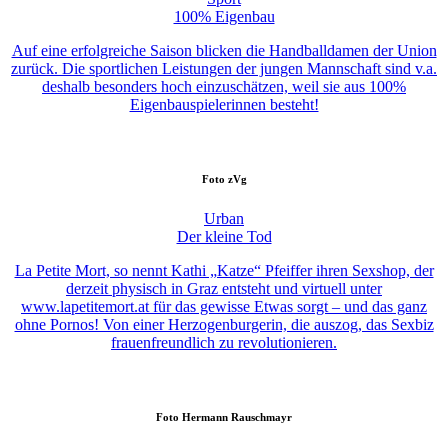
100% Eigenbau
Auf eine erfolgreiche Saison blicken die Handballdamen der Union
zurück. Die sportlichen Leistungen der jungen Mannschaft sind v.a.
deshalb besonders hoch einzuschätzen, weil sie aus 100%
Eigenbauspielerinnen besteht!
Foto
zVg
Urban
Der kleine Tod
La Petite Mort, so nennt Kathi „Katze“ Pfeiffer ihren Sexshop, der
derzeit physisch in Graz entsteht und virtuell unter
www.lapetitemort.at für das gewisse Etwas sorgt – und das ganz
ohne Pornos! Von einer Herzogenburgerin, die auszog, das Sexbiz
frauenfreundlich zu revolutionieren.
Foto
Hermann Rauschmayr