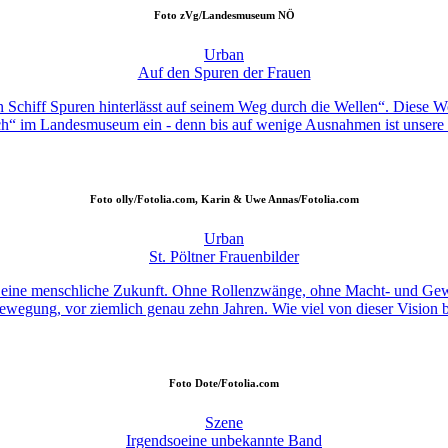
Foto
zVg/Landesmuseum NÖ
Urban
Auf den Spuren der Frauen
in Schiff Spuren hinterlässt auf seinem Weg durch die Wellen“. Diese 
ich“ im Landesmuseum ein - denn bis auf wenige Ausnahmen ist unsere 
Foto
olly/Fotolia.com, Karin & Uwe Annas/Fotolia.com
Urban
St. Pöltner Frauenbilder
ist eine menschliche Zukunft. Ohne Rollenzwänge, ohne Macht- und Ge
egung, vor ziemlich genau zehn Jahren. Wie viel von dieser Vision bere
Foto
Dote/Fotolia.com
Szene
Irgendsoeine unbekannte Band