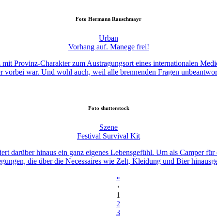
Foto
Hermann Rauschmayr
Urban
Vorhang auf. Manege frei!
 mit Provinz-Charakter zum Austragungsort eines internationalen Med
er vorbei war. Und wohl auch, weil alle brennenden Fragen unbeantwort
Foto
shutterstock
Szene
Festival Survival Kit
ziert darüber hinaus ein ganz eigenes Lebensgefühl. Um als Camper für die
gungen, die über die Necessaires wie Zelt, Kleidung und Bier hinausg
«
‹
1
2
3