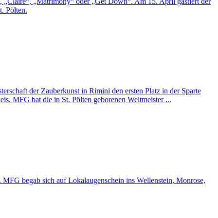
)“, „Claire“, „Matrimony“ oder „Get Down“. Am 15. April gastiert der
. Pölten.
erschaft der Zauberkunst in Rimini den ersten Platz in der Sparte
s. MFG bat die in St. Pölten geborenen Weltmeister ...
n. MFG begab sich auf Lokalaugenschein ins Wellenstein, Monrose,