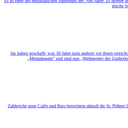
Er ist einer der musikalischen Superstars der 70er-Jahre. Er liefer
irische 
Sie haben geschafft, was 30 Jahre kein anderer vor ihnen erreich
„Mentalmagie“ und sind nun „Weltmeister der Zauberkun
Zahlreiche neue Cafés und Bars bereichern aktuell die St. Pöltn