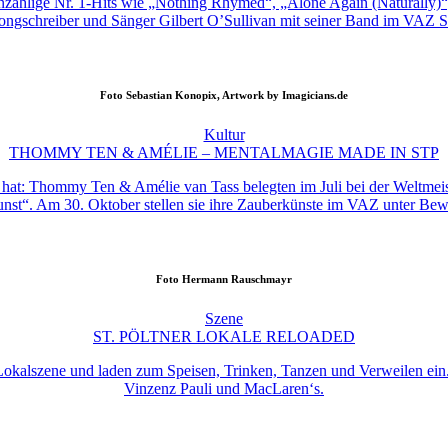
te unzählige Nr. 1-Hits wie „Nothing Rhymed“, „Alone Again (Naturally
Songschreiber und Sänger Gilbert O’Sullivan mit seiner Band im VAZ St
Foto
Sebastian Konopix, Artwork by Imagicians.de
Kultur
THOMMY TEN & AMÉLIE – MENTALMAGIE MADE IN STP
t hat: Thommy Ten & Amélie van Tass belegten im Juli bei der Weltmeist
st“. Am 30. Oktober stellen sie ihre Zauberkünste im VAZ unter Bewei
Foto
Hermann Rauschmayr
Szene
ST. PÖLTNER LOKALE RELOADED
er Lokalszene und laden zum Speisen, Trinken, Tanzen und Verweilen ei
Vinzenz Pauli und MacLaren‘s.