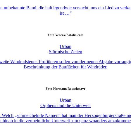
en unbekannte Band, die halt irgendwie versucht, uns ein Lied zu verkau
ist …“
Foto
Vencav/Fotolia.com
Urban
Stürmische Zeiten
ite Windradsteuer. Profitieren sollen von der neuen Abgabe vorrangi
Beschränkung der Bauflächen für Windräder.
Foto
Hermann Rauschmayr
Urban
Orpheus und die Unterwelt
ens. Welch „schmeichelnde Namen“ hat man der Herzogenburgerstraße nic
h hinab in die vermeintliche Unterwelt, um ganz woanders anzukommen