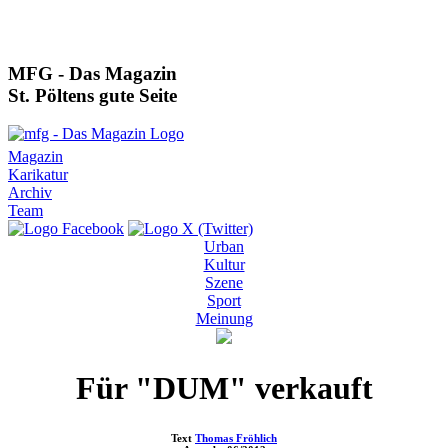
MFG - Das Magazin
St. Pöltens gute Seite
Magazin
Karikatur
Archiv
Team
Urban
Kultur
Szene
Sport
Meinung
Für "DUM" verkauft
Text
Thomas Fröhlich