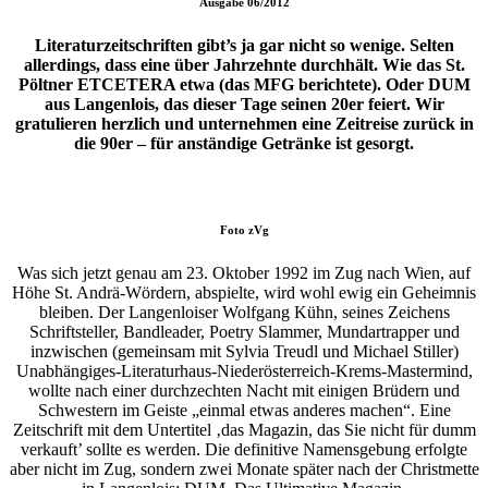
Ausgabe
06/2012
Literaturzeitschriften gibt’s ja gar nicht so wenige. Selten
allerdings, dass eine über Jahrzehnte durchhält. Wie das St.
Pöltner ETCETERA etwa (das MFG berichtete). Oder DUM
aus Langenlois, das dieser Tage seinen 20er feiert. Wir
gratulieren herzlich und unternehmen eine Zeitreise zurück in
die 90er – für anständige Getränke ist gesorgt.
Foto
zVg
Was sich jetzt genau am 23. Oktober 1992 im Zug nach Wien, auf
Höhe St. Andrä-Wördern, abspielte, wird wohl ewig ein Geheimnis
bleiben. Der Langenloiser Wolfgang Kühn, seines Zeichens
Schriftsteller, Bandleader, Poetry Slammer, Mundartrapper und
inzwischen (gemeinsam mit Sylvia Treudl und Michael Stiller)
Unabhängiges-Literaturhaus-Niederösterreich-Krems-Mastermind,
wollte nach einer durchzechten Nacht mit einigen Brüdern und
Schwestern im Geiste „einmal etwas anderes machen“. Eine
Zeitschrift mit dem Untertitel ‚das Magazin, das Sie nicht für dumm
verkauft’ sollte es werden. Die definitive Namensgebung erfolgte
aber nicht im Zug, sondern zwei Monate später nach der Christmette