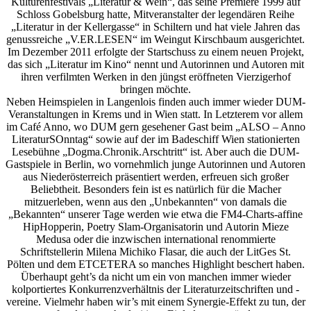
Kulturenfestivals „Literatur & Wein“, das seine Premiere 1999 auf
Schloss Gobelsburg hatte, Mitveranstalter der legendären Reihe
„Literatur in der Kellergasse“ in Schiltern und hat viele Jahren das
genussreiche „V.ER.LESEN“ im Weingut Kirschbaum ausgerichtet.
Im Dezember 2011 erfolgte der Startschuss zu einem neuen Projekt,
das sich „Literatur im Kino“ nennt und Autorinnen und Autoren mit
ihren verfilmten Werken in den jüngst eröffneten Vierzigerhof
bringen möchte.
Neben Heimspielen in Langenlois finden auch immer wieder DUM-
Veranstaltungen in Krems und in Wien statt. In Letzterem vor allem
im Café Anno, wo DUM gern gesehener Gast beim „ALSO – Anno
LiteraturSOnntag“ sowie auf der im Badeschiff Wien stationierten
Lesebühne „Dogma.Chronik.Arschtritt“ ist. Aber auch die DUM-
Gastspiele in Berlin, wo vornehmlich junge Autorinnen und Autoren
aus Niederösterreich präsentiert werden, erfreuen sich großer
Beliebtheit. Besonders fein ist es natürlich für die Macher
mitzuerleben, wenn aus den „Unbekannten“ von damals die
„Bekannten“ unserer Tage werden wie etwa die FM4-Charts-affine
HipHopperin, Poetry Slam-Organisatorin und Autorin Mieze
Medusa oder die inzwischen international renommierte
Schriftstellerin Milena Michiko Flasar, die auch der LitGes St.
Pölten und dem ETCETERA so manches Highlight beschert haben.
Überhaupt geht’s da nicht um ein von manchen immer wieder
kolportiertes Konkurrenzverhältnis der Literaturzeitschriften und -
vereine. Vielmehr haben wir’s mit einem Synergie-Effekt zu tun, der