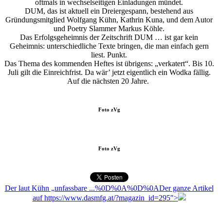
oftmals in wechselseitigen Einladungen mündet.
DUM, das ist aktuell ein Dreiergespann, bestehend aus
Gründungsmitglied Wolfgang Kühn, Kathrin Kuna, und dem Autor
und Poetry Slammer Markus Köhle.
Das Erfolgsgeheimnis der Zeitschrift DUM … ist gar kein
Geheimnis: unterschiedliche Texte bringen, die man einfach gern
liest. Punkt.
Das Thema des kommenden Heftes ist übrigens: „verkatert“. Bis 10.
Juli gilt die Einreichfrist. Da wär’ jetzt eigentlich ein Wodka fällig.
Auf die nächsten 20 Jahre.
Foto
zVg
Foto
zVg
Der laut Kühn „unfassbare ...%0D%0A%0D%0ADer ganze Artikel
auf https://www.dasmfg.at/?magazin_id=295">