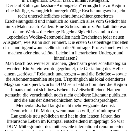
in Langenlois: DUM. Das.Ultimative.Magazin.
Der laut Kühn „unfassbare Anfangselan“ ermöglichte zu Beginn
eine häufige, wenngleich unregelmäßige Erscheinungsweise, ein
recht unterschiedliches schreibmaschinengeneriertes
Erscheinungsbild und inhaltlich so ziemlich alles vom Gedicht bis
hin zu Malen-nach-Zahlen. Eine Scheiss-mir-nix-Punkattitüde war
da am Werk – die einzige Regelmäßigkeit bestand in den
„epochalen Wodka-Zeremoniellen nach Erscheinen jeder neuen
Ausgabe“, wie Kühn sich erinnert. Die ersten Gastbeiträge trudelten
ein – und irgendwann stellte sich die Sinnfrage: Professionell weiter
machen oder eine schöne Leiche im literarischen Underground
hinterlassen?
Man beschloss weiter zu machen, gleichsam gesellschaftsfähig zu
werden. Ein Verein wurde gegründet, die Gestaltung des Heftes
einem „seriösen“ Relaunch unterzogen – und die Beiträge – sowie
die Abonnentenzahlen stiegen. Ursprünglich als lokal orientiertes
Magazin konzipiert, wuchs DUM sehr bald schon über die Region
hinaus und hat sich inzwischen als Zeitschrift einen Namen
gemacht, die vornehmlich noch nicht etablierte Literatur publiziert
und die aus der österreichischen bzw. deutschsprachigen
Medienlandschaft längst nicht mehr wegzudenken ist.
Dennoch ist DUM dem, wenn man so will, „Gründungsort“
Langenlois treu geblieben und hat in den letzten Jahren das
literarische Leben im Kamptal entscheidend mitgeprägt. So war
DUM Mitbegründer des mittlerweile international renommierten