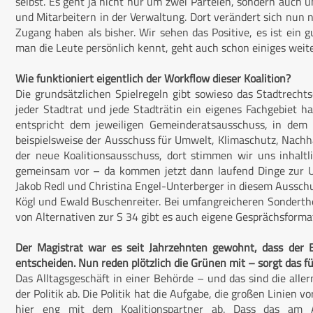
selbst. Es geht ja nicht nur um zwei Parteien, sondern auch
und Mitarbeitern in der Verwaltung. Dort verändert sich nun n
Zugang haben als bisher. Wir sehen das Positive, es ist ein
man die Leute persönlich kennt, geht auch schon einiges weit
Wie funktioniert eigentlich der Workflow dieser Koalition?
Die grundsätzlichen Spielregeln gibt sowieso das Stadtrechtso
jeder Stadtrat und jede Stadträtin ein eigenes Fachgebiet
entspricht dem jeweiligen Gemeinderatsausschuss, in dem 
beispielsweise der Ausschuss für Umwelt, Klimaschutz, Nachha
der neue Koalitionsausschuss, dort stimmen wir uns inhalt
gemeinsam vor – da kommen jetzt dann laufend Dinge zur U
Jakob Redl und Christina Engel-Unterberger in diesem Ausschus
Kögl und Ewald Buschenreiter. Bei umfangreicheren Sonderth
von Alternativen zur S 34 gibt es auch eigene Gesprächsforma
Der Magistrat war es seit Jahrzehnten gewohnt, dass der B
entscheiden. Nun reden plötzlich die Grünen mit – sorgt das fü
Das Alltagsgeschäft in einer Behörde – und das sind die alle
der Politik ab. Die Politik hat die Aufgabe, die großen Linien
hier eng mit dem Koalitionspartner ab. Dass das am A