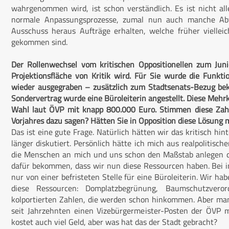
wahrgenommen wird, ist schon verständlich. Es ist nicht al
normale Anpassungsprozesse, zumal nun auch manche Abtei
Ausschuss heraus Aufträge erhalten, welche früher vielle
gekommen sind.
Der Rollenwechsel vom kritischen Oppositionellen zum Juni
Projektionsfläche von Kritik wird. Für Sie wurde die Funkt
wieder ausgegraben – zusätzlich zum Stadtsenats-Bezug bek
Sondervertrag wurde eine Büroleiterin angestellt. Diese Mehr
Wahl laut ÖVP mit knapp 800.000 Euro. Stimmen diese Zah
Vorjahres dazu sagen? Hätten Sie in Opposition diese Lösung 
Das ist eine gute Frage. Natürlich hätten wir das kritisch hin
länger diskutiert. Persönlich hätte ich mich aus realpolitisch
die Menschen an mich und uns schon den Maßstab anlegen dü
dafür bekommen, dass wir nun diese Ressourcen haben. Bei i
nur von einer befristeten Stelle für eine Büroleiterin. Wir ha
diese Ressourcen: Domplatzbegrünung, Baumschutzvero
kolportierten Zahlen, die werden schon hinkommen. Aber man
seit Jahrzehnten einen Vizebürgermeister-Posten der ÖVP m
kostet auch viel Geld, aber was hat das der Stadt gebracht?