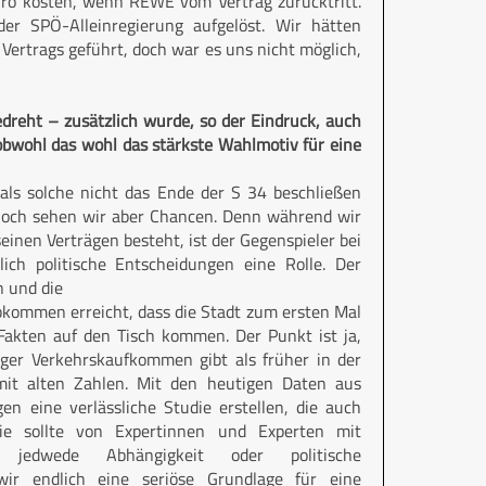
Euro kosten, wenn REWE vom Vertrag zurücktritt.
er SPÖ-Alleinregierung aufgelöst. Wir hätten
ertrags geführt, doch war es uns nicht möglich,
reht – zusätzlich wurde, so der Eindruck, auch
bwohl das wohl das stärkste Wahlmotiv für eine
 als solche nicht das Ende der S 34 beschließen
ennoch sehen wir aber Chancen. Denn während wir
inen Verträgen besteht, ist der Gegenspieler bei
ich politische Entscheidungen eine Rolle. Der
n und die
kommen erreicht, dass die Stadt zum ersten Mal
 Fakten auf den Tisch kommen. Der Punkt ist ja,
ger Verkehrskaufkommen gibt als früher in der
t alten Zahlen. Mit den heutigen Daten aus
 eine verlässliche Studie erstellen, die auch
die sollte von Expertinnen und Experten mit
 jedwede Abhängigkeit oder politische
wir endlich eine seriöse Grundlage für eine