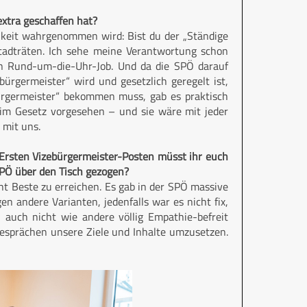
extra geschaffen hat?
hkeit wahrgenommen wird: Bist du der „Ständige
 Stadträten. Ich sehe meine Verantwortung schon
 ein Rund-um-die-Uhr-Job. Und da die SPÖ darauf
ürgermeister“ wird und gesetzlich geregelt ist,
bürgermeister“ bekommen muss, gab es praktisch
e im Gesetz vorgesehen – und sie wäre mit jeder
r mit uns.
 Ersten Vizebürgermeister-Posten müsst ihr euch
PÖ über den Tisch gezogen?
ht Beste zu erreichen. Es gab in der SPÖ massive
n andere Varianten, jedenfalls war es nicht fix,
 auch nicht wie andere völlig Empathie-befreit
Gesprächen unsere Ziele und Inhalte umzusetzen.