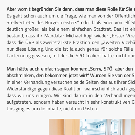
Aber womit begründen Sie denn, dass man diese Rolle für Sie 
Es geht schon auch um die Frage, wie man von der Öffentlic
Stellvertreter des Bürgermeisters“ oder bloß einer von elf
deutlich größer, als bei einem einfachen Stadtrat. Das ist
bestand, dass ihr Mandatar Michael Kögl wieder „Erster Vizeb
dass die ÖVP als zweitstärkste Fraktion den „Zweiten Vize
nur diese Lösung. Und die ist ja auch genau für solche Fäll
Partei nötig gewesen, mit der die SPÖ koaliert hätte, nicht nu
Man hätte auch einfach sagen können: „Sorry, SPÖ, aber den
abschminken, den bekommen jetzt wir!“ Wurden Sie von der S
In einer Verhandlung versuchen beide Seiten das aus ihrer Sic
Widerständige gegen diese Koalition, wahrscheinlich auch gege
dass wir uns einigen. Wir sind darum in den Verhandlungen
aufgetreten, sondern haben versucht in sehr konstruktiven 
Uns ging es um die Inhalte, nicht um Posten.