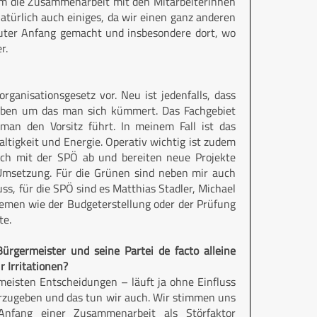
 um die Zusammenarbeit mit den Mitarbeiterinnen
atürlich auch einiges, da wir einen ganz anderen
 guter Anfang gemacht und insbesondere dort, wo
er.
rganisationsgesetz vor. Neu ist jedenfalls, dass
 haben um das man sich kümmert. Das Fachgebiet
man den Vorsitz führt. In meinem Fall ist das
ltigkeit und Energie. Operativ wichtig ist zudem
lich mit der SPÖ ab und bereiten neue Projekte
msetzung. Für die Grünen sind neben mir auch
s, für die SPÖ sind es Matthias Stadler, Michael
emen wie der Budgeterstellung oder der Prüfung
te.
ürgermeister und seine Partei de facto alleine
r Irritationen?
rmeisten Entscheidungen – läuft ja ohne Einfluss
 vorzugeben und das tun wir auch. Wir stimmen uns
nfang einer Zusammenarbeit als Störfaktor