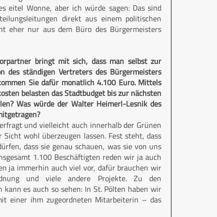
les eitel Wonne, aber ich würde sagen: Das sind
lungsleitungen direkt aus einem politischen
icht eher nur aus dem Büro des Bürgermeisters
orpartner bringt mit sich, dass man selbst zur
ion des ständigen Vertreters des Bürgermeisters
ommen Sie dafür monatlich 4.100 Euro. Mittels
kosten belasten das Stadtbudget bis zur nächsten
len? Was würde der Walter Heimerl-Lesnik des
mitgetragen?
terfragt und vielleicht auch innerhalb der Grünen
er Sicht wohl überzeugen lassen. Fest steht, dass
rfen, dass sie genau schauen, was sie von uns
nsgesamt 1.100 Beschäftigten reden wir ja auch
ben ja immerhin auch viel vor, dafür brauchen wir
rdnung und viele andere Projekte. Zu den
 kann es auch so sehen: In St. Pölten haben wir
it einer ihm zugeordneten Mitarbeiterin – das