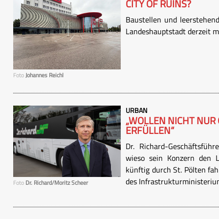
CITY OF RUINS?
Baustellen und leerstehend
Landeshauptstadt derzeit m
Foto
Johannes Reichl
URBAN
„WOLLEN NICHT NUR
ERFÜLLEN“
Dr. Richard-Geschäftsführ
wieso sein Konzern den LU
künftig durch St. Pölten fa
des Infrastrukturministerium
Foto
Dr. Richard/Moritz Scheer