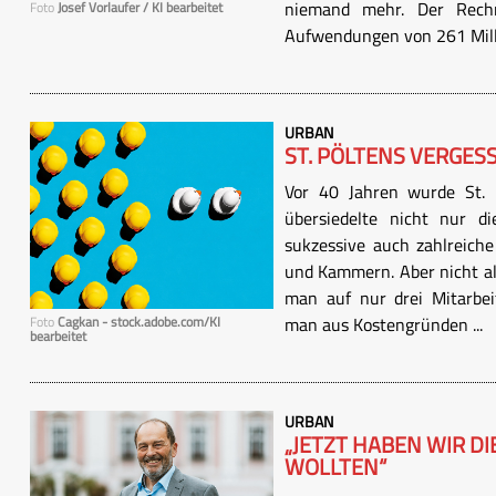
niemand mehr. Der Rech
Foto
Josef Vorlaufer / KI bearbeitet
Aufwendungen von 261 Milli
URBAN
ST. PÖLTENS VERGES
Vor 40 Jahren wurde St. P
übersiedelte nicht nur d
sukzessive auch zahlreiche
und Kammern. Aber nicht a
man auf nur drei Mitarbei
man aus Kostengründen ...
Foto
Cagkan - stock.adobe.com/KI
bearbeitet
URBAN
„JETZT HABEN WIR DI
WOLLTEN“