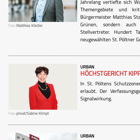
Jahrelang vertiefte sich Wa
Themengebiete und krit
Bürgermeister Matthias Stad
Grünen, sondern auch S
Foto
Matthias Köstler
Stellvertreter. Hundert 
neugewählten St. Pöltner Ge
URBAN
HÖCHSTGERICHT KIP
In St. Pöltens Schutzzone
erlaubt. Der Verfassungs
Signalwirkung.
Foto
privat/Sabine Klimpt
URBAN