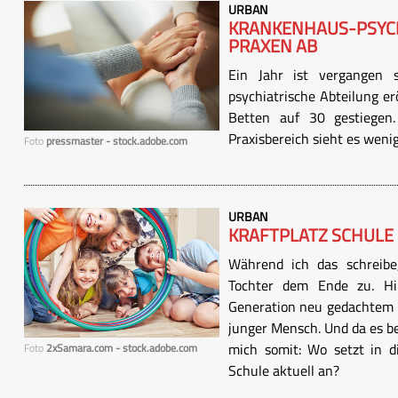
URBAN
KRANKENHAUS-PSYCH
PRAXEN AB
Ein Jahr ist vergangen s
psychiatrische Abteilung erö
Betten auf 30 gestiegen.
Praxisbereich sieht es wenig
Foto
pressmaster - stock.adobe.com
URBAN
KRAFTPLATZ SCHULE
Während ich das schreibe,
Tochter dem Ende zu. Hi
Generation neu gedachtem –
junger Mensch. Und da es be
mich somit: Wo setzt in d
Foto
2xSamara.com - stock.adobe.com
Schule aktuell an?