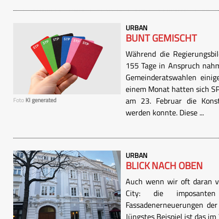
URBAN
BUNT GEMISCHT
Während die Regierungsbil
155 Tage in Anspruch nahm,
Gemeinderatswahlen einige
einem Monat hatten sich SPÖ
am 23. Februar die Konst
Foto
KI generated
werden konnte. Diese ...
URBAN
BLICK NACH OBEN
Auch wenn wir oft daran vo
City: die imposante
Fassadenerneuerungen der 
Jüngstes Beispiel ist das 