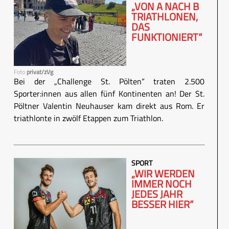
„VON A NACH B
TRIATHLONEN,
DAS
FUNKTIONIERT“
Foto
privat/zVg
Bei der „Challenge St. Pölten“ traten 2.500
Sporter:innen aus allen fünf Kontinenten an! Der St.
Pöltner Valentin Neuhauser kam direkt aus Rom. Er
triathlonte in zwölf Etappen zum Triathlon.
SPORT
„WIR WERDEN
IMMER NOCH
JEDES JAHR
BESSER HIER“