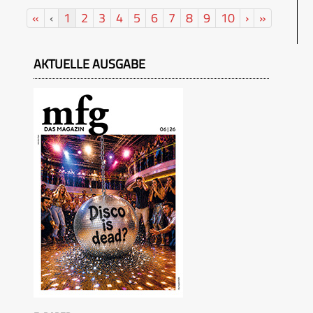
«
‹
1
2
3
4
5
6
7
8
9
10
›
»
AKTUELLE AUSGABE