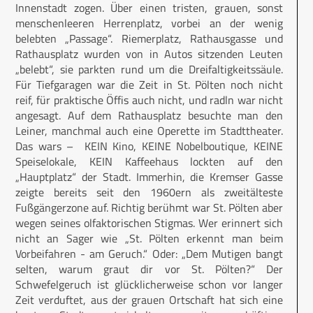
Innenstadt zogen. Über einen tristen, grauen, sonst
menschenleeren Herrenplatz, vorbei an der wenig
belebten „Passage“. Riemerplatz, Rathausgasse und
Rathausplatz wurden von in Autos sitzenden Leuten
„belebt“, sie parkten rund um die Dreifaltigkeitssäule.
Für Tiefgaragen war die Zeit in St. Pölten noch nicht
reif, für praktische Öffis auch nicht, und radln war nicht
angesagt. Auf dem Rathausplatz besuchte man den
Leiner, manchmal auch eine Operette im Stadttheater.
Das wars – KEIN Kino, KEINE Nobelboutique, KEINE
Speiselokale, KEIN Kaffeehaus lockten auf den
„Hauptplatz“ der Stadt. Immerhin, die Kremser Gasse
zeigte bereits seit den 1960ern als zweitälteste
Fußgängerzone auf. Richtig berühmt war St. Pölten aber
wegen seines olfaktorischen Stigmas. Wer erinnert sich
nicht an Sager wie „St. Pölten erkennt man beim
Vorbeifahren - am Geruch.“ Oder: „Dem Mutigen bangt
selten, warum graut dir vor St. Pölten?“ Der
Schwefelgeruch ist glücklicherweise schon vor langer
Zeit verduftet, aus der grauen Ortschaft hat sich eine