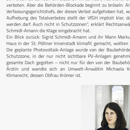
verboten. Aber die Behörden-Blockade beginnt zu bröseln. Anl
Verfassungsgerichtshofs, der dieses Verbot aufgehoben hat, wei
Aufhebung des Totalverbotes stellt der VfGH implizit klar, d
werden darf. Auch nicht in Schutzzonen“, erklärt Rechtsanwält
Schmidl-Amann die Klage eingebracht hat.
Ein Blick zurück: Sigrid Schmidl-Amann und ihr Mann Mark
Haus in der St. Pöltner Innenstadt klimafit gemacht, wollte
Die geplante Photovoltaik-Anlage wurde von der Baubehörde
Schutzzone, in der nur nicht sichtbare PV-Anlagen genehmi
gesamte Dach gegolten – nicht nur für den von der Baubehörd
Ärztin und wandte sich an Umwelt-Anwältin Michaela K
Klimarecht, dessen Obfrau Krömer ist.