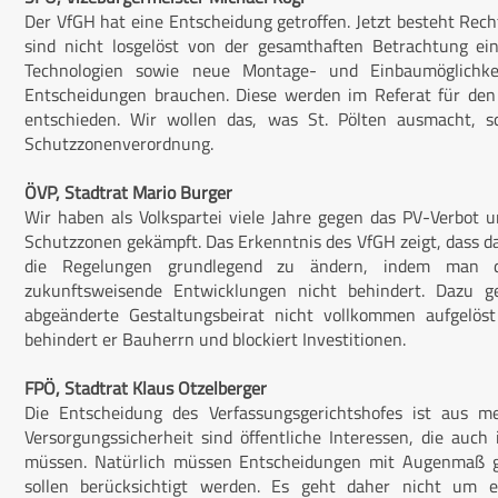
Der VfGH hat eine Entscheidung getroffen. Jetzt besteht Rech
sind nicht losgelöst von der gesamthaften Betrachtung ei
Technologien sowie neue Montage- und Einbaumöglichkei
Entscheidungen brauchen. Diese werden im Referat für den
entschieden. Wir wollen das, was St. Pölten ausmacht, sc
Schutzzonenverordnung.
ÖVP, Stadtrat Mario Burger
Wir haben als Volkspartei viele Jahre gegen das PV-Verbot 
Schutzzonen gekämpft. Das Erkenntnis des VfGH zeigt, dass das 
die Regelungen grundlegend zu ändern, indem man den
zukunftsweisende Entwicklungen nicht behindert. Dazu ge
abgeänderte Gestaltungsbeirat nicht vollkommen aufgelöst
behindert er Bauherrn und blockiert Investitionen.
FPÖ, Stadtrat Klaus Otzelberger
Die Entscheidung des Verfassungsgerichtshofes ist aus me
Versorgungssicherheit sind öffentliche Interessen, die au
müssen. Natürlich müssen Entscheidungen mit Augenmaß ge
sollen berücksichtigt werden. Es geht daher nicht um ei