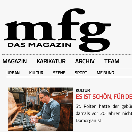
MAGAZIN
KARIKATUR
ARCHIV
TEAM
URBAN
KULTUR
SZENE
SPORT
MEINUNG
KULTUR
ES IST SCHÖN, FÜR D
St. Pölten hatte der gebü
damals vor 20 Jahren nich
Domorganist.