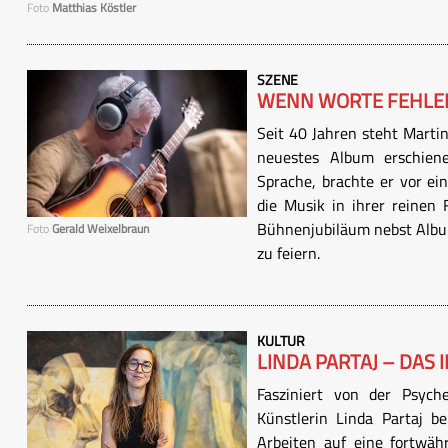
Foto
Matthias Köstler
SZENE
WENN WORTE FEHLE
Seit 40 Jahren steht Marti
neuestes Album erschiene
Sprache, brachte er vor ein
die Musik in ihrer reinen
Bühnenjubiläum nebst Albu
Foto
Gerald Weixelbraun
zu feiern.
KULTUR
LINDA PARTAJ – DAS
Fasziniert von der Psych
Künstlerin Linda Partaj be
Arbeiten auf eine fortwähr