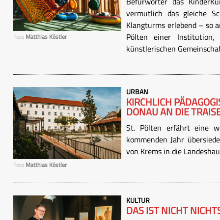
Befürworter das KinderKu
vermutlich das gleiche Sc
Klangturms erlebend – so ar
Pölten einer Institution
Foto
Matthias Köstler
künstlerischen Gemeinschaft
URBAN
KIRCHLICH PÄDAGOG
DONAU AN DIE TRAIS
St. Pölten erfährt eine w
kommenden Jahr übersiedel
von Krems in die Landeshau
Foto
Matthias Köstler
KULTUR
DAS IST NICHT NICHT