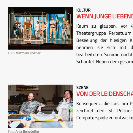
KULTUR
WENN JUNGE LIEBEN
Kaum zu glauben, vor 40
Theatergruppe Perpetuum
Beseelung der hiesigen K
nehmen sie sich mit d
Foto
Matthias Köstler
bearbeiteten Sommernachts
Schaufel. Neben dem gesamt
SZENE
VON DER LEIDENSCH
Konsequenz, die Lust am P
zeichnet den St. Pöltn
Computerspiele zu entwicke
Foto
Anja Benedetter