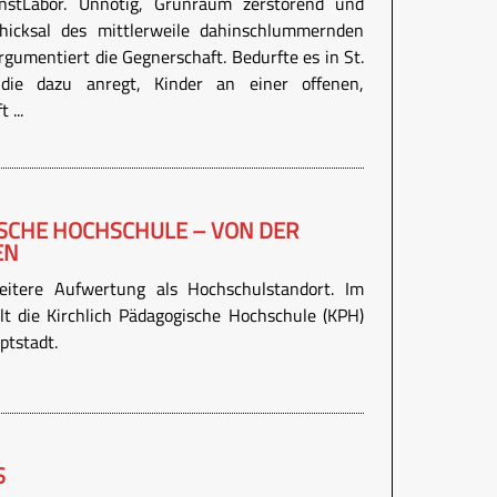
nstLabor. Unnötig, Grünraum zerstörend und
hicksal des mittlerweile dahinschlummernden
gumentiert die Gegnerschaft. Bedurfte es in St.
, die dazu anregt, Kinder an einer offenen,
 ...
ISCHE HOCHSCHULE – VON DER
EN
eitere Aufwertung als Hochschulstandort. Im
t die Kirchlich Pädagogische Hochschule (KPH)
ptstadt.
S