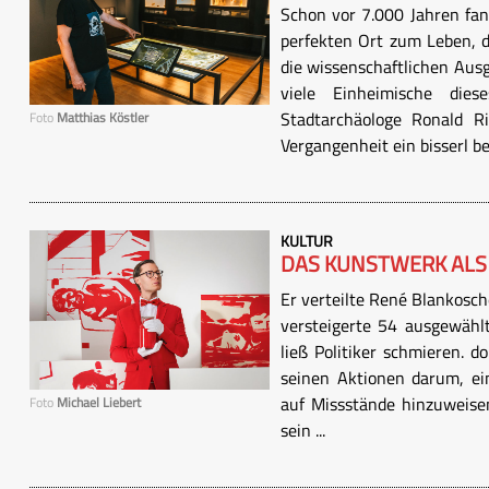
Schon vor 7.000 Jahren fan
perfekten Ort zum Leben, d
die wissenschaftlichen Au
viele Einheimische die
Stadtarchäologe Ronald Ri
Foto
Matthias Köstler
Vergangenheit ein bisserl be 
KULTUR
DAS KUNSTWERK ALS
Er verteilte René Blankosch
versteigerte 54 ausgewähl
ließ Politiker schmieren. d
seinen Aktionen darum, ei
auf Missstände hinzuweisen
Foto
Michael Liebert
sein ...