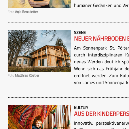
humaner Gedanken und Ver
Foto
Anja Benedetter
SZENE
NEUER NÄHRBODEN 
Am Sonnenpark St. Pölte
durch interdisziplinären 
neues Werden deutlich spür
Wenn sich das Frühjahr d
eröffnet werden. Zum Kultu
Foto
Matthias Köstler
von Lames und Sonnenpark .
KULTUR
AUS DER KINDERPER
Innovativ, perspektivene