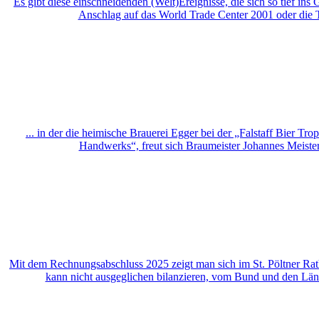
Es gibt diese einschneidenden (Welt)Ereignisse, die sich so tief i
Anschlag auf das World Trade Center 2001 oder die Ts
... in der die heimische Brauerei Egger bei der „Falstaff Bier Tr
Handwerks“, freut sich Braumeister Johannes Meister
Mit dem Rechnungsabschluss 2025 zeigt man sich im St. Pöltner Ratha
kann nicht ausgeglichen bilanzieren, vom Bund und den Lä