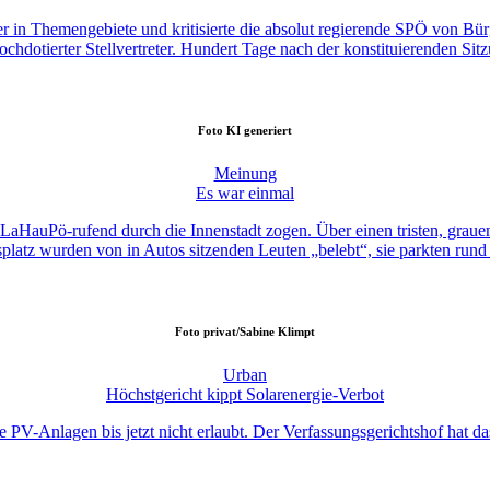
er in Themengebiete und kritisierte die absolut regierende SPÖ von Bürge
chdotierter Stellvertreter. Hundert Tage nach der konstituierenden Sit
Foto
KI generiert
Meinung
Es war einmal
en LaHauPö-rufend durch die Innenstadt zogen. Über einen tristen, grau
atz wurden von in Autos sitzenden Leuten „belebt“, sie parkten rund u
Foto
privat/Sabine Klimpt
Urban
Höchstgericht kippt Solarenergie-Verbot
e PV-Anlagen bis jetzt nicht erlaubt. Der Verfassungsgerichtshof hat 