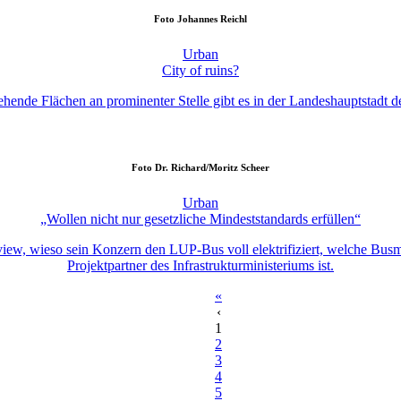
Foto
Johannes Reichl
Urban
City of ruins?
ehende Flächen an prominenter Stelle gibt es in der Landeshauptstadt d
Foto
Dr. Richard/Moritz Scheer
Urban
„Wollen nicht nur gesetzliche Mindeststandards erfüllen“
ew, wieso sein Konzern den LUP-Bus voll elektrifiziert, welche Busmod
Projektpartner des Infrastrukturministeriums ist.
«
‹
1
2
3
4
5