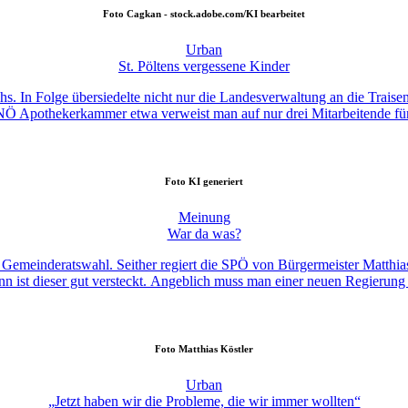
Foto
Cagkan - stock.adobe.com/KI bearbeitet
Urban
St. Pöltens vergessene Kinder
hs. In Folge übersiedelte nicht nur die Landesverwaltung an die Traisen
 NÖ Apothekerkammer etwa verweist man auf nur drei Mitarbeitende für
Foto
KI generiert
Meinung
War da was?
Gemeinderatswahl. Seither regiert die SPÖ von Bürgermeister Matthias
 ist dieser gut versteckt. Angeblich muss man einer neuen Regierung hu
Foto
Matthias Köstler
Urban
„Jetzt haben wir die Probleme, die wir immer wollten“