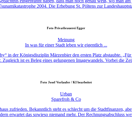
ns Gedächtnis eingebrannt haben, dass man noch genau weiß, wo man am
unamikatastrophe 2004. Die Erhebung St. Pöltens zur Landeshauptstadt 
Foto
Privatbrauerei Egger
Meinung
In was für einer Stadt leben wir eigentlich ...
ophy“ in der Königsdisziplin Märzenbier den ersten Platz abstaubte. „Fü
. Zugleich ist es Beleg eines gelungenen Imagewandels. Vorbei die Zeit
Foto
Josef Vorlaufer / KI bearbeitet
Urban
Sparefroh & Co
us zufrieden. Bekanntlich steht es schlecht um die Stadtfinanzen, abe
ndern erwartet das sowieso niemand mehr. Der Rechnungsabschluss wei