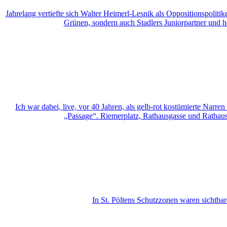
Jahrelang vertiefte sich Walter Heimerl-Lesnik als Oppositionspolitik
Grünen, sondern auch Stadlers Juniorpartner und ho
Ich war dabei, live, vor 40 Jahren, als gelb-rot kostümierte Narr
„Passage“. Riemerplatz, Rathausgasse und Rathauspl
In St. Pöltens Schutzzonen waren sichtbar