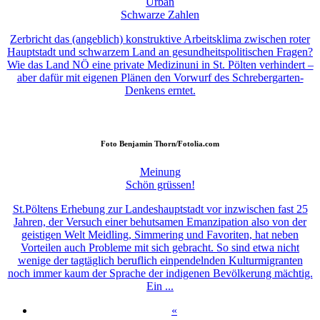
Urban
Schwarze Zahlen
Zerbricht das (angeblich) konstruktive Arbeitsklima zwischen roter
Hauptstadt und schwarzem Land an gesundheitspolitischen Fragen?
Wie das Land NÖ eine private Medizinuni in St. Pölten verhindert –
aber dafür mit eigenen Plänen den Vorwurf des Schrebergarten-
Denkens erntet.
Foto
Benjamin Thorn/Fotolia.com
Meinung
Schön grüssen!
St.Pöltens Erhebung zur Landeshauptstadt vor inzwischen fast 25
Jahren, der Versuch einer behutsamen Emanzipation also von der
geistigen Welt Meidling, Simmering und Favoriten, hat neben
Vorteilen auch Probleme mit sich gebracht. So sind etwa nicht
wenige der tagtäglich beruflich einpendelnden Kulturmigranten
noch immer kaum der Sprache der indigenen Bevölkerung mächtig.
Ein ...
«