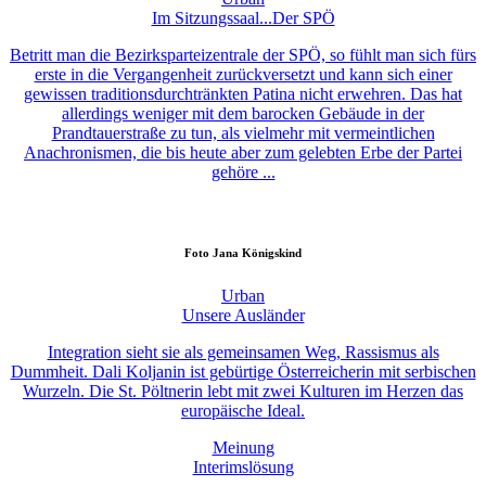
Im Sitzungssaal...Der SPÖ
Betritt man die Bezirksparteizentrale der SPÖ, so fühlt man sich fürs
erste in die Vergangenheit zurückversetzt und kann sich einer
gewissen traditionsdurchtränkten Patina nicht erwehren. Das hat
allerdings weniger mit dem barocken Gebäude in der
Prandtauerstraße zu tun, als vielmehr mit vermeintlichen
Anachronismen, die bis heute aber zum gelebten Erbe der Partei
gehöre ...
Foto
Jana Königskind
Urban
Unsere Ausländer
Integration sieht sie als gemeinsamen Weg, Rassismus als
Dummheit. Dali Koljanin ist gebürtige Österreicherin mit serbischen
Wurzeln. Die St. Pöltnerin lebt mit zwei Kulturen im Herzen das
europäische Ideal.
Meinung
Interimslösung