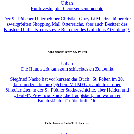
Urban
Ein Investor, der Genisser sein möchte
Der St. Pöltener Unternehmer Christian Guzy ist Miteigentümer der
zweitgrößten Shopping Mall Österreichs, aber auch Besitzer des
Klosters Und in Krems sowie Betreiber des Golfclubs Atzenbrugg.
Foto
Stadtarchiv St. Pölten
Urban
Die Hauptstadt kam zum schlechtesten Zeitpunkt
Siegfried Nasko hat vor kurzem das Buch „St. Pölten im 20.
Jahrhundert“ herausgegeben. Mit MFG plauderte er über
Singularitäten in der St. Pöltner Stadtgeschichte, über Helden und
„Teufel“, Provinzialismus, die Hauptstadt, und warum er
Bundesländer für überholt hält.
Foto
Kerstin Selle/Fotolia.com