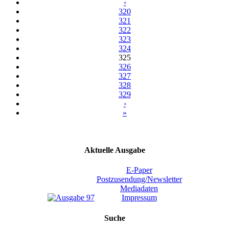
‹
320
321
322
323
324
325
326
327
328
329
›
»
Aktuelle Ausgabe
E-Paper
Postzusendung/Newsletter
Mediadaten
Impressum
Suche