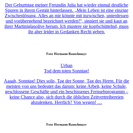
Der Geburtstag meiner Freundin Julia hat wieder einmal deutliche
Spuren in ihrem Gemüt hinterlassen. „Mein Leben ist eine einzige
Zwischenlösung. Alles an mir könnte mit inzwischen, unterdessen
und vorübergehend bezeichnet werden!“, sinniert sie und kaut an
ihrer Martiniglasolive herum. Ich mustere sie kopfschüttelnd, muss
ihr aber leider in Gedanken Recht geben.
Foto
Hermann Rauschmayr
Urban
Tod dem toten Sonntag!
Aaaah, Sonntag! Dies solis, Tag der Sonne, Tag des Herrn. Für die
meisten von uns bedeutet das darum: keine Arbeit, keine Schule,
geschlossene Geschäfte und ein beschissenes Fernsehprogramm –
keine Chance also, sich durch die üblichen Zeitvertreibereien
abzulenken. Herrlich? Von wegen! …
Foto
Hermann Rauschmayr