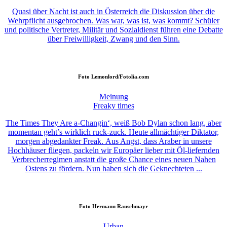
Quasi über Nacht ist auch in Österreich die Diskussion über die
Wehrpflicht ausgebrochen. Was war, was ist, was kommt? Schüler
und politische Vertreter, Militär und Sozialdienst führen eine Debatte
über Freiwilligkeit, Zwang und den Sinn.
Foto
Lemonlord/Fotolia.com
Meinung
Freaky times
The Times They Are a-Changin‘, weiß Bob Dylan schon lang, aber
momentan geht’s wirklich ruck-zuck. Heute allmächtiger Diktator,
morgen abgedankter Freak. Aus Angst, dass Araber in unsere
Hochhäuser fliegen, packeln wir Europäer lieber mit Öl-liefernden
Verbrecherregimen anstatt die große Chance eines neuen Nahen
Ostens zu fördern. Nun haben sich die Geknechteten ...
Foto
Hermann Rauschmayr
Urban