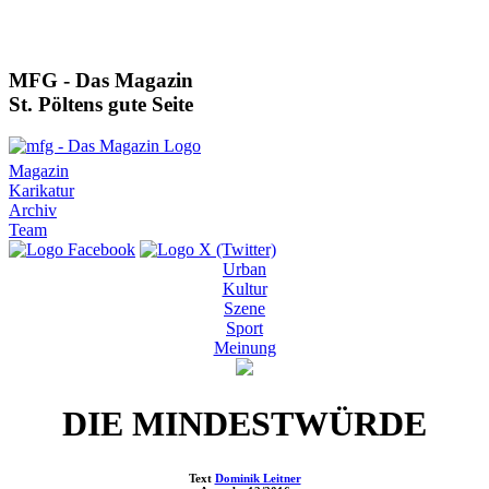
MFG - Das Magazin
St. Pöltens gute Seite
Magazin
Karikatur
Archiv
Team
Urban
Kultur
Szene
Sport
Meinung
DIE MINDESTWÜRDE
Text
Dominik Leitner