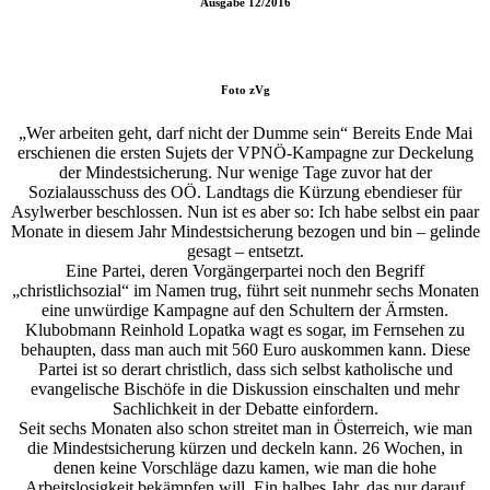
Ausgabe
12/2016
Foto
zVg
„Wer arbeiten geht, darf nicht der Dumme sein“ Bereits Ende Mai
erschienen die ersten Sujets der VPNÖ-Kampagne zur Deckelung
der Mindestsicherung. Nur wenige Tage zuvor hat der
Sozialausschuss des OÖ. Landtags die Kürzung ebendieser für
Asylwerber beschlossen. Nun ist es aber so: Ich habe selbst ein paar
Monate in diesem Jahr Mindestsicherung bezogen und bin – gelinde
gesagt – entsetzt.
Eine Partei, deren Vorgängerpartei noch den Begriff
„christlichsozial“ im Namen trug, führt seit nunmehr sechs Monaten
eine unwürdige Kampagne auf den Schultern der Ärmsten.
Klubobmann Reinhold Lopatka wagt es sogar, im Fernsehen zu
behaupten, dass man auch mit 560 Euro auskommen kann. Diese
Partei ist so derart christlich, dass sich selbst katholische und
evangelische Bischöfe in die Diskussion einschalten und mehr
Sachlichkeit in der Debatte einfordern.
Seit sechs Monaten also schon streitet man in Österreich, wie man
die Mindestsicherung kürzen und deckeln kann. 26 Wochen, in
denen keine Vorschläge dazu kamen, wie man die hohe
Arbeitslosigkeit bekämpfen will. Ein halbes Jahr, das nur darauf