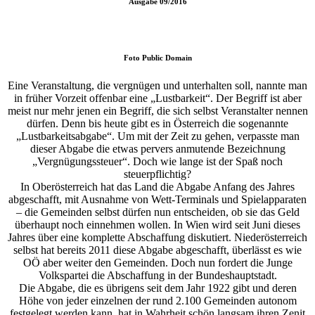
Ausgabe
09/2016
Foto
Public Domain
Eine Veranstaltung, die vergnügen und unterhalten soll, nannte man
in früher Vorzeit offenbar eine „Lustbarkeit“. Der Begriff ist aber
meist nur mehr jenen ein Begriff, die sich selbst Veranstalter nennen
dürfen. Denn bis heute gibt es in Österreich die sogenannte
„Lustbarkeitsabgabe“. Um mit der Zeit zu gehen, verpasste man
dieser Abgabe die etwas pervers anmutende Bezeichnung
„Vergnügungssteuer“. Doch wie lange ist der Spaß noch
steuerpflichtig?
In Oberösterreich hat das Land die Abgabe Anfang des Jahres
abgeschafft, mit Ausnahme von Wett-Terminals und Spielapparaten
– die Gemeinden selbst dürfen nun entscheiden, ob sie das Geld
überhaupt noch einnehmen wollen. In Wien wird seit Juni dieses
Jahres über eine komplette Abschaffung diskutiert. Niederösterreich
selbst hat bereits 2011 diese Abgabe abgeschafft, überlässt es wie
OÖ aber weiter den Gemeinden. Doch nun fordert die Junge
Volkspartei die Abschaffung in der Bundeshauptstadt.
Die Abgabe, die es übrigens seit dem Jahr 1922 gibt und deren
Höhe von jeder einzelnen der rund 2.100 Gemeinden autonom
festgelegt werden kann, hat in Wahrheit schön langsam ihren Zenit