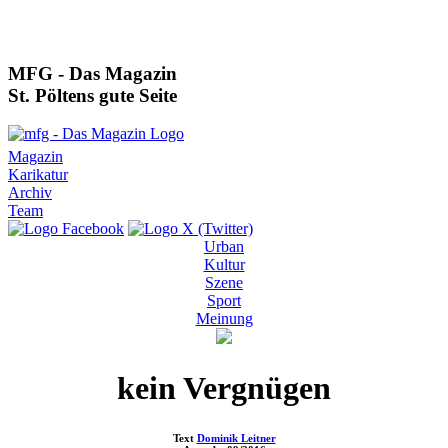
MFG - Das Magazin
St. Pöltens gute Seite
Magazin
Karikatur
Archiv
Team
Urban
Kultur
Szene
Sport
Meinung
kein Vergnügen
Text
Dominik Leitner