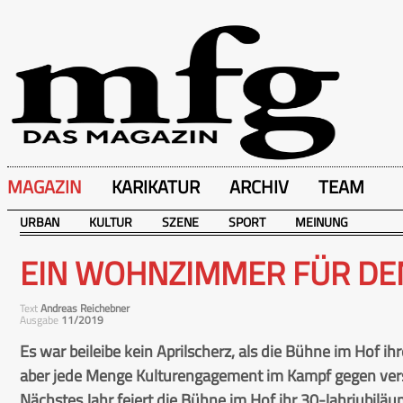
MAGAZIN
KARIKATUR
ARCHIV
TEAM
URBAN
KULTUR
SZENE
SPORT
MEINUNG
EIN WOHNZIMMER FÜR DE
Text
Andreas Reichebner
Ausgabe
11/2019
Es war beileibe kein Aprilscherz, als die Bühne im Hof ih
aber jede Menge Kulturengagement im Kampf gegen vers
Nächstes Jahr feiert die Bühne im Hof ihr 30-Jahrjubilä