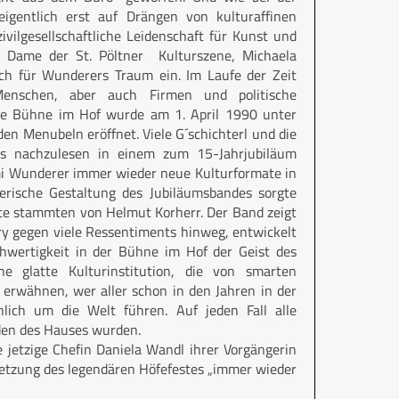
igentlich erst auf Drängen von kulturaffinen
vilgesellschaftliche Leidenschaft für Kunst und
d Dame der St. Pöltner Kulturszene, Michaela
sich für Wunderers Traum ein. Im Laufe der Zeit
Menschen, aber auch Firmen und politische
ie Bühne im Hof wurde am 1. April 1990 unter
en Menubeln eröffnet. Viele G´schichterl und die
ns nachzulesen in einem zum 15-Jahrjubiläum
imi Wunderer immer wieder neue Kulturformate in
erische Gestaltung des Jubiläumsbandes sorgte
xte stammten von Helmut Korherr. Der Band zeigt
ory gegen viele Ressentiments hinweg, entwickelt
ochwertigkeit in der Bühne im Hof der Geist des
ne glatte Kulturinstitution, die von smarten
 erwähnen, wer aller schon in den Jahren in der
lich um die Welt führen. Auf jeden Fall alle
den des Hauses wurden.
ie jetzige Chefin Daniela Wandl ihrer Vorgängerin
setzung des legendären Höfefestes „immer wieder