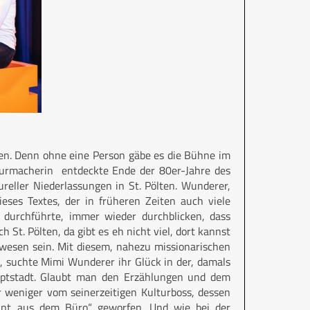
den. Denn ohne eine Person gäbe es die Bühne im
lturmacherin entdeckte Ende der 80er-Jahre des
ureller Niederlassungen in St. Pölten. Wunderer,
ieses Textes, der in früheren Zeiten auch viele
n durchführte, immer wieder durchblicken, dass
h St. Pölten, da gibt es eh nicht viel, dort kannst
ewesen sein. Mit diesem, nahezu missionarischen
, suchte Mimi Wunderer ihr Glück in der, damals
auptstadt. Glaubt man den Erzählungen und dem
 weniger vom seinerzeitigen Kulturboss, dessen
kant aus dem Büro“ geworfen. Und wie bei der