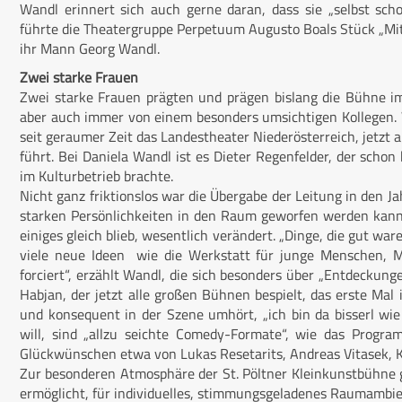
Wandl erinnert sich auch gerne daran, dass sie „selbst sc
führte die Theatergruppe Perpetuum Augusto Boals Stück „Mit 
ihr Mann Georg Wandl.
Zwei starke Frauen
Zwei starke Frauen prägten und prägen bislang die Bühne i
aber auch immer von einem besonders umsichtigen Kollegen. 
seit geraumer Zeit das Landestheater Niederösterreich, jetzt a
führt. Bei Daniela Wandl ist es Dieter Regenfelder, der schon 
im Kulturbetrieb brachte.
Nicht ganz friktionslos war die Übergabe der Leitung in den J
starken Persönlichkeiten in den Raum geworfen werden kann
einiges gleich blieb, wesentlich verändert. „Dinge, die gut wa
viele neue Ideen wie die Werkstatt für junge Menschen, Mu
forciert“, erzählt Wandl, die sich besonders über „Entdeckung
Habjan, der jetzt alle großen Bühnen bespielt, das erste Mal i
und konsequent in der Szene umhört, „ich bin da bisserl w
will, sind „allzu seichte Comedy-Formate“, wie das Progra
Glückwünschen etwa von Lukas Resetarits, Andreas Vitasek, K
Zur besonderen Atmosphäre der St. Pöltner Kleinkunstbühne g
ermöglicht, für individuelles, stimmungsgeladenes Raumambie