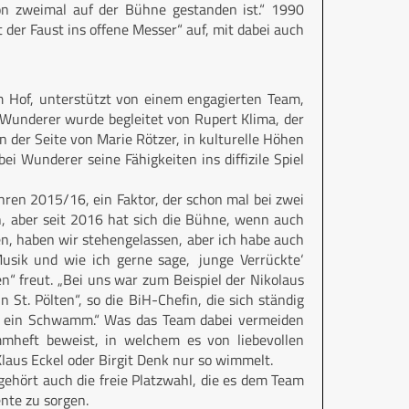
hon zweimal auf der Bühne gestanden ist.“ 1990
der Faust ins offene Messer“ auf, mit dabei auch
m Hof, unterstützt von einem engagierten Team,
Wunderer wurde begleitet von Rupert Klima, der
n der Seite von Marie Rötzer, in kulturelle Höhen
bei Wunderer seine Fähigkeiten ins diffizile Spiel
ahren 2015/16, ein Faktor, der schon mal bei zwei
, aber seit 2016 hat sich die Bühne, wenn auch
ren, haben wir stehengelassen, aber ich habe auch
sik und wie ich gerne sage, ‚junge Verrückte‘
en“ freut. „Bei uns war zum Beispiel der Nikolaus
n St. Pölten“, so die BiH-Chefin, die sich ständig
ie ein Schwamm.“ Was das Team dabei vermeiden
mmheft beweist, in welchem es von liebevollen
laus Eckel oder Birgit Denk nur so wimmelt.
ehört auch die freie Platzwahl, die es dem Team
nte zu sorgen.