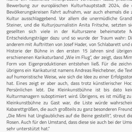
Bewerbung zur europäischen Kulturhauptstadt 2024, die e
Bevölkerungskreisen Fahrt aufnahm, war auch ehemals die zi
Kultur ausschlaggebend. Vor allem die unermüdliche Gran
Steiner, und die Kulturjournalistin Anita Fritsche, setzten 
gesellten sich viele in der Kulturszene beheimatete 
Entscheidungsträger dazu und so wurde der Traum wahr: D
anderem mit Auftritten von Josef Hader, von Schlabarett und d
Historie der Bühne in den ersten 15 Jahren sind übrige
erschienenen Karikaturband „Wie im Flug“, der zeigt, dass M
Form von Eigenproduktionen entstehen ließ. Für die zeichn
übrigens ein Karikaturist namens Andreas Reichebner, die Te
auf humoristische Weise, wie sich die Idee zu einer Erfolgsst
hat. Eines zeigt er aber auch, dass trotz künstlerischer H
Persönlichen lebt. Die Kleinkunstbühne ist bis dato kei
Kulturmanagern suboptimiert wird. Übrigens, es ist müßig zu
Kleinkunstbühne zu Gast war, die Liste würde wahrschein
Kabarettgrößen, die auch großteils zu ganz besonderen Freun
„Die Mimi hat Unglaubliches auf die Beine gestellt“, streut d
Rosen. Auch für den Umstand, dass diese sie auch bei der Um
sehr unterstützt hat.“