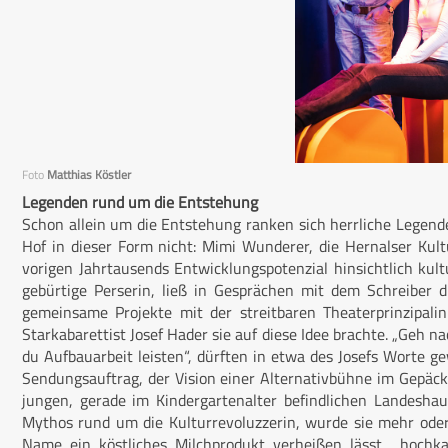
Foto
Matthias Köstler
Legenden rund um die Entstehung
Schon allein um die Entstehung ranken sich herrliche Legen
Hof in dieser Form nicht: Mimi Wunderer, die Hernalser Ku
vorigen Jahrtausends Entwicklungspotenzial hinsichtlich kult
gebürtige Perserin, ließ in Gesprächen mit dem Schreiber d
gemeinsame Projekte mit der streitbaren Theaterprinzipali
Starkabarettist Josef Hader sie auf diese Idee brachte. „Geh nac
du Aufbauarbeit leisten“, dürften in etwa des Josefs Worte g
Sendungsauftrag, der Vision einer Alternativbühne im Gepäck
jungen, gerade im Kindergartenalter befindlichen Landesh
Mythos rund um die Kulturrevoluzzerin, wurde sie mehr oder
Name ein köstliches Milchprodukt verheißen lässt, „hoch