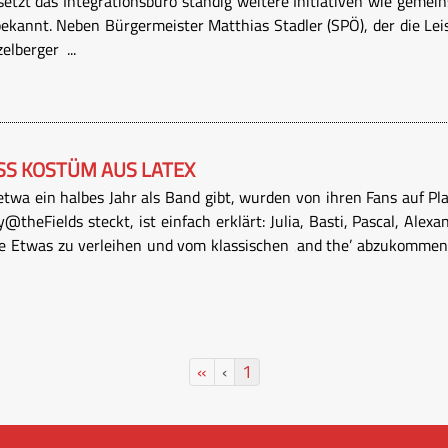
etzt das Integrationsbüro ständig weitere Initiativen wie gemei
 bekannt. Neben Bürgermeister Matthias Stadler (SPÖ), der die Le
elberger ...
ISS KOSTÜM AUS LATEX
 etwa ein halbes Jahr als Band gibt, wurden von ihren Fans auf Pla
theFields steckt, ist einfach erklärt: Julia, Basti, Pascal, Ale
Etwas zu verleihen und vom klassischen ‚and the’ abzukommen, e
«
‹
1