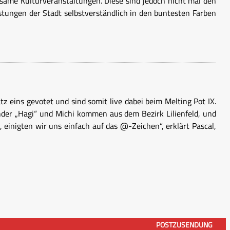
nsame Kulturveranstaltungen. Diese sind jedoch nicht mal den
istungen der Stadt selbstverständlich in den buntesten Farben
tz eins gevotet und sind somit live dabei beim Melting Pot IX.
xander „Hagi“ und Michi kommen aus dem Bezirk Lilienfeld, und
inigten wir uns einfach auf das @-Zeichen“, erklärt Pascal,
POSTZUSENDUNG