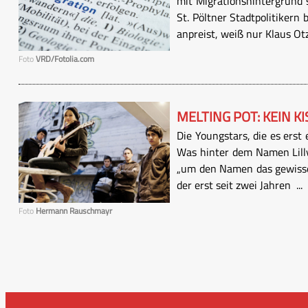
mit Migrationshintergrund s
St. Pöltner Stadtpolitikern
anpreist, weiß nur Klaus Otz
Foto
VRD/Fotolia.com
MELTING POT: KEIN K
Die Youngstars, die es erst
Was hinter dem Namen Lilly@
„um den Namen das gewisse 
der erst seit zwei Jahren ...
Foto
Hermann Rauschmayr