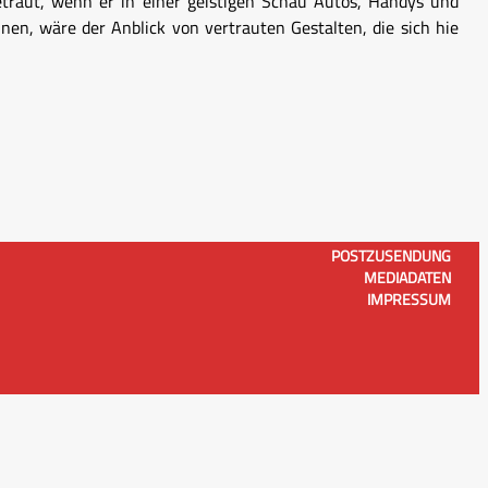
traut, wenn er in einer geistigen Schau Autos, Handys und
en, wäre der Anblick von vertrauten Gestalten, die sich hie
POSTZUSENDUNG
MEDIADATEN
IMPRESSUM