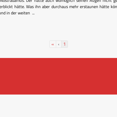
r Nostradamus. Der hätte auch womöglich seinen Augen nicht ge
rblickt hätte. Was ihn aber durchaus mehr erstaunen hätte könn
nd in der weiten ...
«
‹
1