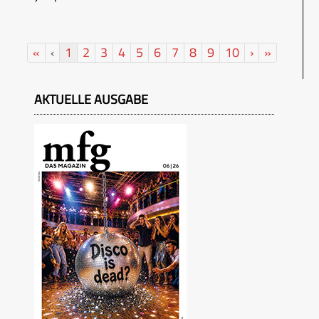
«
‹
1
2
3
4
5
6
7
8
9
10
›
»
AKTUELLE AUSGABE