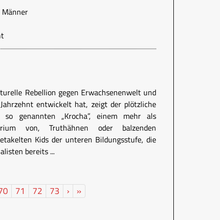
e Männer
ht
lturelle Rebellion gegen Erwachsenenwelt und
Jahrzehnt entwickelt hat, zeigt der plötzliche
so genannten „Krocha”, einem mehr als
urium von, Truthähnen oder balzenden
takelten Kids der unteren Bildungsstufe, die
listen bereits ...
70
71
72
73
›
»