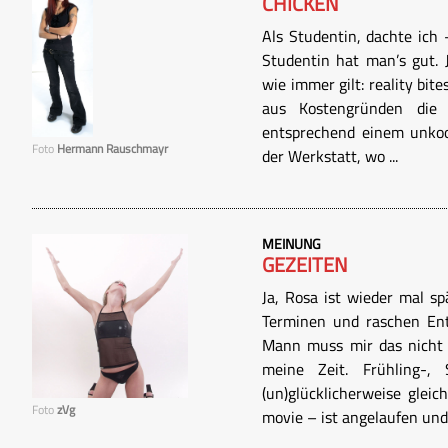
CHICKEN
Als Studentin, dachte ich 
Studentin hat man’s gut. 
wie immer gilt: reality bite
aus Kostengründen die H
entsprechend einem unkoo
Foto
Hermann Rauschmayr
der Werkstatt, wo ...
MEINUNG
GEZEITEN
Ja, Rosa ist wieder mal sp
Terminen und raschen Ent
Mann muss mir das nicht a
meine Zeit. Frühling-,
(un)glücklicherweise gleic
Foto
zVg
movie – ist angelaufen und .