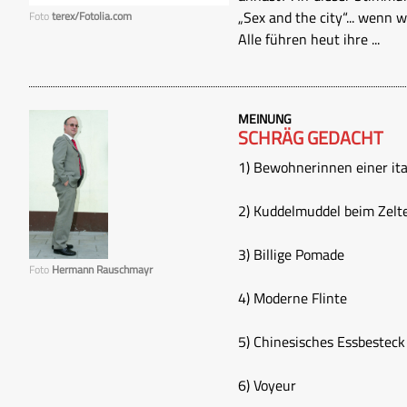
„Sex and the city“... wenn w
Foto
terex/Fotolia.com
Alle führen heut ihre ...
MEINUNG
SCHRÄG GEDACHT
1) Bewohnerinnen einer 
2) Kuddelmuddel beim Zelt
3) Billige Pomade
Foto
Hermann Rauschmayr
4) Moderne Flinte
5) Chinesisches Essbesteck
6) Voyeur