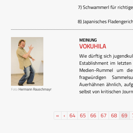
7) Schwammerl für richtig
8) Japanisches Fladengeric
MEINUNG
VOKUHILA
Wie dürftig sich jugendku
Establishment im letzten 
Medien-Rummel um die 
fragwürdigen Sammels
Auerhähnen ähnlich, aufge
Foto
Hermann Rauschmayr
selbst von kritischen Journa
«
‹
64
65
66
67
68
69