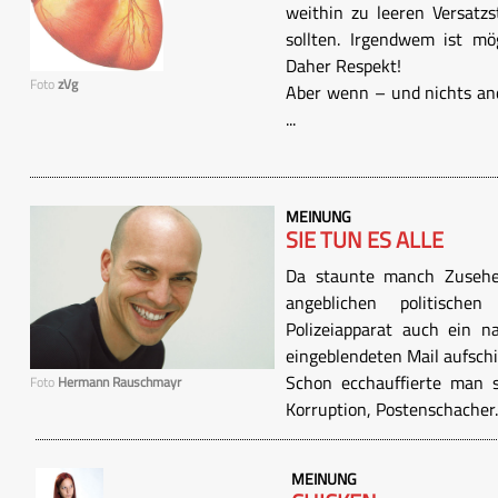
weithin zu leeren Versatz
sollten. Irgendwem ist mö
Daher Respekt!
Foto
zVg
Aber wenn – und nichts and
...
MEINUNG
SIE TUN ES ALLE
Da staunte manch Zuseher
angeblichen politische
Polizeiapparat auch ein n
eingeblendeten Mail aufschi
Schon ecchauffierte man s
Foto
Hermann Rauschmayr
Korruption, Postenschacher. 
MEINUNG