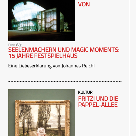
VON
Foto
zVg
SEELENMACHERN UND MAGIC MOMENTS:
15 JAHRE FESTSPIELHAUS
Eine Liebeserklärung von Johannes Reichl
KULTUR
FRITZI UND DIE
PAPPEL-ALLEE