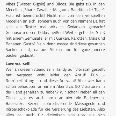
Vibes (Twister, Gigolo) und Dildos. Die gabs z.B. in den
Modellen „Share, Cavalier, Magnum, Bandito oder Tiger“.
Frau ist beeindruckt! Nicht nur von den verspielten
Modellen an sich, sondern auch von den Namen! Da hat
sich ein Texter mal wirklich Gedanken gemacht!
Genauso müssen Dildos heißen! Weiter geht der Spaß
mit einem Gemüseteller mit Gurken, Karotten, Mais und
Bananen. Gusto? Nein, denn essbar sind diese gesunden
Sachen nicht, da aus Silikon und für ganz andere
Sachen gedacht.
Love yourself!
Wer an diesem Abend sein Handy auf Vibracall gestellt
hat, verpasst wohl leider den Anruf! Puh –
Reizüberflutung – und diese Auswahl! Aber wer kann
schon behaupten an einem Abend ca. 50 Vibratoren in
der Hand gehalten zu haben? Wir schon! Neben all den
Dildos gibt es auch noch animierende Badeperlen,
Badesalze, Kerzen, aphrodisierende Massageöle und
Körperschokolade für die Verzierung des Liebsten. Also
alles da, auch für diejenigen von uns, die sich