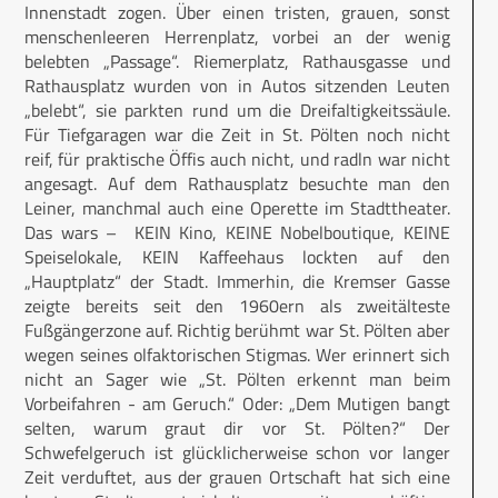
Innenstadt zogen. Über einen tristen, grauen, sonst
menschenleeren Herrenplatz, vorbei an der wenig
belebten „Passage“. Riemerplatz, Rathausgasse und
Rathausplatz wurden von in Autos sitzenden Leuten
„belebt“, sie parkten rund um die Dreifaltigkeitssäule.
Für Tiefgaragen war die Zeit in St. Pölten noch nicht
reif, für praktische Öffis auch nicht, und radln war nicht
angesagt. Auf dem Rathausplatz besuchte man den
Leiner, manchmal auch eine Operette im Stadttheater.
Das wars – KEIN Kino, KEINE Nobelboutique, KEINE
Speiselokale, KEIN Kaffeehaus lockten auf den
„Hauptplatz“ der Stadt. Immerhin, die Kremser Gasse
zeigte bereits seit den 1960ern als zweitälteste
Fußgängerzone auf. Richtig berühmt war St. Pölten aber
wegen seines olfaktorischen Stigmas. Wer erinnert sich
nicht an Sager wie „St. Pölten erkennt man beim
Vorbeifahren - am Geruch.“ Oder: „Dem Mutigen bangt
selten, warum graut dir vor St. Pölten?“ Der
Schwefelgeruch ist glücklicherweise schon vor langer
Zeit verduftet, aus der grauen Ortschaft hat sich eine