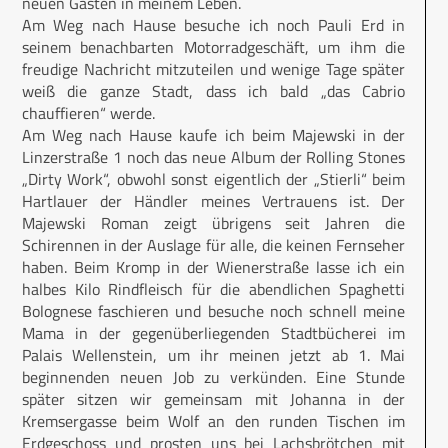
neuen Gästen in meinem Leben.
Am Weg nach Hause besuche ich noch Pauli Erd in
seinem benachbarten Motorradgeschäft, um ihm die
freudige Nachricht mitzuteilen und wenige Tage später
weiß die ganze Stadt, dass ich bald „das Cabrio
chauffieren“ werde.
Am Weg nach Hause kaufe ich beim Majewski in der
Linzerstraße 1 noch das neue Album der Rolling Stones
„Dirty Work“, obwohl sonst eigentlich der „Stierli“ beim
Hartlauer der Händler meines Vertrauens ist. Der
Majewski Roman zeigt übrigens seit Jahren die
Schirennen in der Auslage für alle, die keinen Fernseher
haben. Beim Kromp in der Wienerstraße lasse ich ein
halbes Kilo Rindfleisch für die abendlichen Spaghetti
Bolognese faschieren und besuche noch schnell meine
Mama in der gegenüberliegenden Stadtbücherei im
Palais Wellenstein, um ihr meinen jetzt ab 1. Mai
beginnenden neuen Job zu verkünden. Eine Stunde
später sitzen wir gemeinsam mit Johanna in der
Kremsergasse beim Wolf an den runden Tischen im
Erdgeschoss und prosten uns bei Lachsbrötchen mit