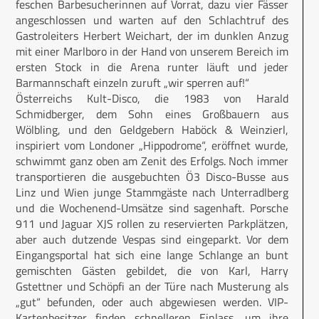
feschen Barbesucherinnen auf Vorrat, dazu vier Fässer
angeschlossen und warten auf den Schlachtruf des
Gastroleiters Herbert Weichart, der im dunklen Anzug
mit einer Marlboro in der Hand von unserem Bereich im
ersten Stock in die Arena runter läuft und jeder
Barmannschaft einzeln zuruft „wir sperren auf!“
Österreichs Kult-Disco, die 1983 von Harald
Schmidberger, dem Sohn eines Großbauern aus
Wölbling, und den Geldgebern Haböck & Weinzierl,
inspiriert vom Londoner „Hippodrome“, eröffnet wurde,
schwimmt ganz oben am Zenit des Erfolgs. Noch immer
transportieren die ausgebuchten Ö3 Disco-Busse aus
Linz und Wien junge Stammgäste nach Unterradlberg
und die Wochenend-Umsätze sind sagenhaft. Porsche
911 und Jaguar XJS rollen zu reservierten Parkplätzen,
aber auch dutzende Vespas sind eingeparkt. Vor dem
Eingangsportal hat sich eine lange Schlange an bunt
gemischten Gästen gebildet, die von Karl, Harry
Gstettner und Schöpfi an der Türe nach Musterung als
„gut“ befunden, oder auch abgewiesen werden. VIP-
Kartenbesitzer finden schnelleren Einlass, um ihre