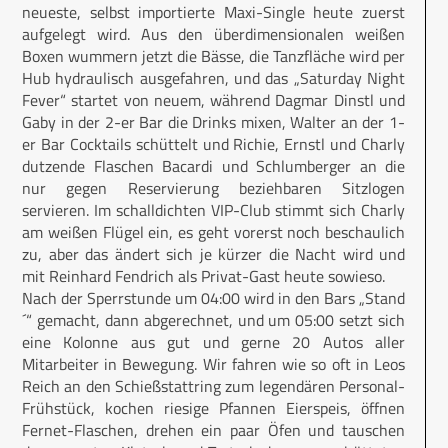
neueste, selbst importierte Maxi-Single heute zuerst
aufgelegt wird. Aus den überdimensionalen weißen
Boxen wummern jetzt die Bässe, die Tanzfläche wird per
Hub hydraulisch ausgefahren, und das „Saturday Night
Fever“ startet von neuem, während Dagmar Dinstl und
Gaby in der 2-er Bar die Drinks mixen, Walter an der 1-
er Bar Cocktails schüttelt und Richie, Ernstl und Charly
dutzende Flaschen Bacardi und Schlumberger an die
nur gegen Reservierung beziehbaren Sitzlogen
servieren. Im schalldichten VIP-Club stimmt sich Charly
am weißen Flügel ein, es geht vorerst noch beschaulich
zu, aber das ändert sich je kürzer die Nacht wird und
mit Reinhard Fendrich als Privat-Gast heute sowieso.
Nach der Sperrstunde um 04:00 wird in den Bars „Stand
´“ gemacht, dann abgerechnet, und um 05:00 setzt sich
eine Kolonne aus gut und gerne 20 Autos aller
Mitarbeiter in Bewegung. Wir fahren wie so oft in Leos
Reich an den Schießstattring zum legendären Personal-
Frühstück, kochen riesige Pfannen Eierspeis, öffnen
Fernet-Flaschen, drehen ein paar Öfen und tauschen