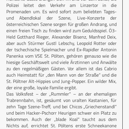
Polizei leitet den Verkehr am Linzertor in die
Promenaden um. Es wird sofort zum beliebten Tages-
und Abendlokal der Szene, Live-Konzerte der
österreichischen Szene sorgen für großen Andrang, und
einen freien Tisch zu finden wird zum Geduldsspiel. Ö3-
Held Gotthard Rieger, Alexander Bisenz, Manfred Deix,
aber auch Stürmer Gustl Lebschy, Leopold Rotter oder
der tschechische Spielmacher und Ex-Rapidler Antonin
Panenka vom VSE St. Pölten, gehören genauso wie die
hiesige Geschäftswelt und viele Ärztinnen und Anwälte
zu den regelmäßigen Gästen. Vor allem ist das Cabrio
auch Heimstatt für „den Mann von der Straße“ und die
St. Pöltner Alt-Hippies und Jung-Popper. Ein wilder Mix,
der eine große, loyale Familie ergibt.
Das Volksfest – der „Rummler“ – an der ehemaligen
Trabrennbahn, ist, gesäumt von uralten Kastanien, für
zehn Tage Szene-Treff, und bei Chicos „Griechenstandl“
und beim Hacker-Pschorr Heurigen schwer ein Platz zu
bekommen. Auch der „blade Koal“ taucht aus dem
Nichts auf, errichtet St. Pöltens erste Schneekanone