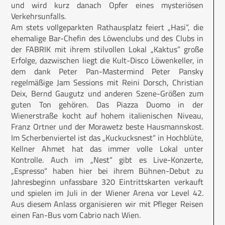
und wird kurz danach Opfer eines mysteriösen
Verkehrsunfalls.
Am stets vollgeparkten Rathausplatz feiert „Hasi“, die
ehemalige Bar-Chefin des Löwenclubs und des Clubs in
der FABRIK mit ihrem stilvollen Lokal „Kaktus” große
Erfolge, dazwischen liegt die Kult-Disco Löwenkeller, in
dem dank Peter Pan-Mastermind Peter Pansky
regelmäßige Jam Sessions mit Reini Dorsch, Christian
Deix, Bernd Gaugutz und anderen Szene-Größen zum
guten Ton gehören. Das Piazza Duomo in der
Wienerstraße kocht auf hohem italienischen Niveau,
Franz Ortner und der Morawetz beste Hausmannskost.
Im Scherbenviertel ist das „Kuckucksnest“ in Hochblüte,
Kellner Ahmet hat das immer volle Lokal unter
Kontrolle. Auch im „Nest“ gibt es Live-Konzerte,
„Espresso“ haben hier bei ihrem Bühnen-Debut zu
Jahresbeginn unfassbare 320 Eintrittskarten verkauft
und spielen im Juli in der Wiener Arena vor Level 42.
Aus diesem Anlass organisieren wir mit Pfleger Reisen
einen Fan-Bus vom Cabrio nach Wien.