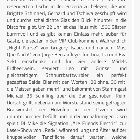
reservierten Tische in der Pizzeria zu belegen, die von
Brigitte Schinnerl, Gerhard und Tschiwa geschupft wird
und durchs schalldichte Glas den Blick hinunter in die
Disco frei gibt. Um 22 Uhr ist das Haus mit 1.500 Gästen
bummvoll und es gibt keinen Einlass mehr, außer für
Gäste, die später in den VIP-Club kommen. Während ich
„Night Nurse“ von Gregory Isaacs und danach „Mas,
Que Nada!“ von Jorge Ben auflege, für Tina, Ira und Eva
Sekt einschenke und für vier andere Mädels
Erdbeerwein, serviert Leo mit Grinser und
gleichzeitigem Schnurrbartzwirbler ein perfekt
gezapftes Seidel Bier mit den Worten „28 ohne, 30 mit,
die Meisten geben mehr!“ und bekommt von Stammgast
Michael 35 Schilling über die Bar geschoben. Reini
Dorsch grillt nebenan am Würstelstand seine gefragten
Bratwürstel, der Holzofen in der Pizzeria wird
ununterbrochen befüllt und in der arenaförmigen Disco
spielt DJ Mike die Signation „Are Friends Electric“ zur
Laser-Show von „Redy“, während Jung und Älter auf der
knüppelvollen Tanzfläche darauf warten, welche