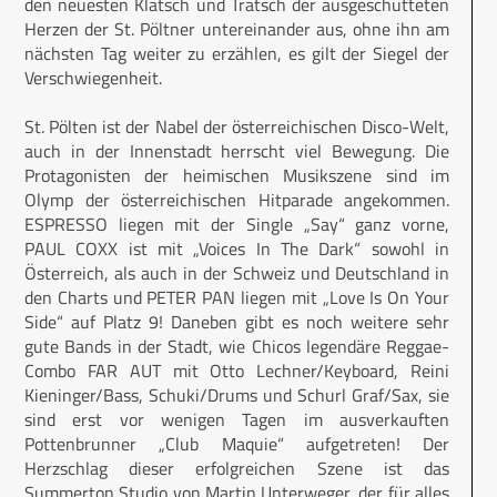
den neuesten Klatsch und Tratsch der ausgeschütteten
Herzen der St. Pöltner untereinander aus, ohne ihn am
nächsten Tag weiter zu erzählen, es gilt der Siegel der
Verschwiegenheit.
St. Pölten ist der Nabel der österreichischen Disco-Welt,
auch in der Innenstadt herrscht viel Bewegung. Die
Protagonisten der heimischen Musikszene sind im
Olymp der österreichischen Hitparade angekommen.
ESPRESSO liegen mit der Single „Say“ ganz vorne,
PAUL COXX ist mit „Voices In The Dark“ sowohl in
Österreich, als auch in der Schweiz und Deutschland in
den Charts und PETER PAN liegen mit „Love Is On Your
Side“ auf Platz 9! Daneben gibt es noch weitere sehr
gute Bands in der Stadt, wie Chicos legendäre Reggae-
Combo FAR AUT mit Otto Lechner/Keyboard, Reini
Kieninger/Bass, Schuki/Drums und Schurl Graf/Sax, sie
sind erst vor wenigen Tagen im ausverkauften
Pottenbrunner „Club Maquie“ aufgetreten! Der
Herzschlag dieser erfolgreichen Szene ist das
Summerton Studio von Martin Unterweger, der für alles