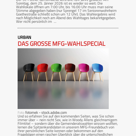
Sonntag, dem 25. Jänner 2026 ist es wieder so weit: Die
Wahllokale öffnen um 7:00 Uhr, bis 16:00 Uhr muss man seine
Stimme abgegeben haben (nur Sprengel 17 im Seniorenwohnheim
Goethestraße schließt schon um 12 Uhr). Das Wahlergebnis wird
nach Möglichkeit noch am Abend des Wahltages bekanntgegeben.
Wer nicht persönlich im ...
URBAN
DAS GROSSE MFG-WAHLSPECIAL
Foto
fotomek - stock.adobe.com
Und so erfahren Sie auf den kommenden Seiten, was Sie schon
immer über – nein nicht Sex, wie in Woody Allens gleichnamigem
Filmtitel – sondern über die Gemeinderatswahlen wissen wollten,
lernen die Spitzenkandidaten in unserem MFG-Freundebuch von
ihrer persönlichen Seite kennen oder bekommen auf den
Fragebögen einen raschen Überblick über die unterschiedlichen