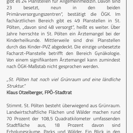
gibt es 24 Planstellen für Allgemeinmedizin. Davon sind
23 besetzt, neun in den beiden
Primärversorgungszentren“, bestätigt die ÖGK. Im
fachärztlichen Bereich gibt es 49 Planstellen in St.
Pölten, „davon sind 48 versorgt“, heißt es weiter. Über
Jahre herrschte in St. Pölten ein Ärztemangel bei der
Kinderheilkunde. Mittlerweile sind drei Planstellen
durch das Kinder-PVZ abgedeckt. Die einzige unbesetzte
Facharzt-Planstelle betrifft den Bereich Gynäkologie.
Von einem signifikantem Ärztemangel kann zumindest
nach ÖGK-Maßstab nicht gesprochen werden.
„St. Pölten hat noch viel Grünraum und eine ländliche
Struktur.“
Klaus Otzelberger, FPÖ-Stadtrat
Stimmt. St. Pölten besteht überwiegend aus Grünraum.
Landwirtschaftliche Flächen und Wälder machen rund
70 Prozent der 108,5 Quadratkilometer umfassenden
Stadtfläche aus, 18 Prozent davon sind
Erholungsräume, Parks und Wälder. Ein Blick in den