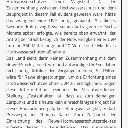
Hochwasserschutzes beim Magistrat. Da der
Zusammenhang zwischen Hochwasserschutz und dem
Bauprojekt in diesem Fall evident gewesen wäre, hätte
das zwingend eine UVP nötig gemacht. Als dieses
Szenario drohte, zog Rewe seinen Antrag zurück. Sechs
Monate später erfolgte, wie bereits oben erwähnt, der
Antrag der Stadt bezüglich der Notwendigkeit einer UVP
für eine 350 Meter lange und 20 Meter breite Mulde als
Hochwasserschutzmaßnahme.
Das Land sieht darin keinen Zusammenhang mit dem
Rewe-Projekt, eine teure und aufwändige UVP sei daher
nicht nötig. Kritiker der Vorgänge meinen, St. Pölten
wäre für Rewe eingesprungen, um die Errichtung eines
Hochwasserschutzes ohne UVP zu ermöglichen. Gegen
diese Interpretation beziehen die Verantwortlichen
Stellung. „Festzuhalten ist, dass es zum damaligen
Zeitpunkt und bis heute kein einreichfähiges Projekt für
dieses Bauvorhaben gab, beziehungsweise gibt“, erklärt
Pressesprecher Thomas Kainz. Zum Zeitpunkt der
Einreichung des Rewe-Hochwasserschutzprojektes
erfasste dieses 13 Grundstücke. „Das nunmehrige