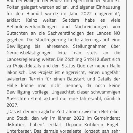
Bau der Halle, in der Haus- und Sperrmüll der Stadt St.
Pölten gelagert werden sollen, und eigener Einhausung
für den Biomüll wurde im Jahr 2022 eingereicht“,
erklärt Kainz weiter. Seitdem habe es viele
Behördenverhandlungen und Nachreichungen von
Gutachten an die Sachverständigen des Landes NÖ
gegeben. Die Stadtregierung hoffe allerdings auf eine
Bewilligung bis Jahresende. Stellungnahmen über
Geruchsbelästigungen leite man stets an die
Landesregierung weiter. Die Zöchling GmbH äußert sich
zu Projektdetails und den Status Quo der neuen Halle
lakonisch. Das Projekt ist eingereicht, einen ungefähr
avisierten Termin für einen Baustart und Details der
Halle könne man nicht nennen, da noch keine
Bewilligung vorliege. Ungeachtet dieser schwammigen
Aussichten steht aktuell nur eine Jahreszahl, nämlich
2027.
„Das ist der vertragliche Zeitrahmen zwischen Betreiber
und Stadt, den wir im Jänner 2023 im Gemeinderat
diskutiert haben“, erklärt Deponie-Kritikerin Engel-
Unterberger. Das damals vorgelegte Konzept sah sehr