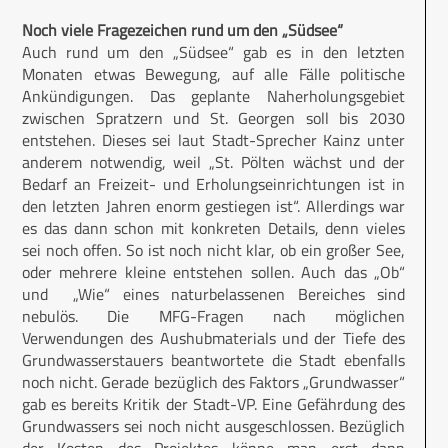
Noch viele Fragezeichen rund um den „Südsee“
Auch rund um den „Südsee“ gab es in den letzten
Monaten etwas Bewegung, auf alle Fälle politische
Ankündigungen. Das geplante Naherholungsgebiet
zwischen Spratzern und St. Georgen soll bis 2030
entstehen. Dieses sei laut Stadt-Sprecher Kainz unter
anderem notwendig, weil „St. Pölten wächst und der
Bedarf an Freizeit- und Erholungseinrichtungen ist in
den letzten Jahren enorm gestiegen ist“. Allerdings war
es das dann schon mit konkreten Details, denn vieles
sei noch offen. So ist noch nicht klar, ob ein großer See,
oder mehrere kleine entstehen sollen. Auch das „Ob“
und „Wie“ eines naturbelassenen Bereiches sind
nebulös. Die MFG-Fragen nach möglichen
Verwendungen des Aushubmaterials und der Tiefe des
Grundwasserstauers beantwortete die Stadt ebenfalls
noch nicht. Gerade bezüglich des Faktors „Grundwasser“
gab es bereits Kritik der Stadt-VP. Eine Gefährdung des
Grundwassers sei noch nicht ausgeschlossen. Bezüglich
der Kosten des Projektes könne man erst dann