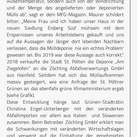
Außentemperatur, sondern auch von der Windrichtung
und der Menge des angelieferten oder deponierten
Mülls ab“, sagt er dem MFG-Magazin. Maurer schildert
bitter: „Meine Frau und ich haben unser Haus in der
neuen Siedlung ‚Eisberg Süd‘ mühsam mit dem
Ersparnissen unseres Arbeitslebens gekauft und uns
auf die Aussagen der länger dort lebenden Nachbarn
verlassen, dass die Mülldeponie ‚nie ein echtes Problem‘
gewesen sei. Bis 2019 war diese Aussage auch korrekt.“
2018 verkaufte die Stadt St. Pölten die Deponie „Am
Ziegelofen“ an die Zöchling Abfallverwertungs GmbH
aus Hainfeld. Seitdem hat sich das Müllaufkommen
massiv gesteigert, wie eine Anfrage der St. Pöltner
Grünen an das ebenfalls grüne Klimaministerium ergab
(siehe Grafik).
Diese Entwicklung hänge laut Grünen-Stadträtin
Christina Engel-Unterberger mit den veränderten
Abfallimporten vor allem aus Italien und Slowenien
zusammen. Beim Betreiber Zöchling GmbH erklärt man
die Schwankungen mit veränderten Wirtschaftslagen
und verweist auf die Einhaltung der genehmigten