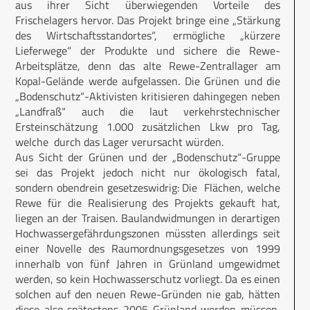
aus ihrer Sicht überwiegenden Vorteile des
Frischelagers hervor. Das Projekt bringe eine „Stärkung
des Wirtschaftsstandortes“, ermögliche „kürzere
Lieferwege“ der Produkte und sichere die Rewe-
Arbeitsplätze, denn das alte Rewe-Zentrallager am
Kopal-Gelände werde aufgelassen. Die Grünen und die
„Bodenschutz“-Aktivisten kritisieren dahingegen neben
„Landfraß“ auch die laut verkehrstechnischer
Ersteinschätzung 1.000 zusätzlichen Lkw pro Tag,
welche durch das Lager verursacht würden.
Aus Sicht der Grünen und der „Bodenschutz“-Gruppe
sei das Projekt jedoch nicht nur ökologisch fatal,
sondern obendrein gesetzeswidrig: Die Flächen, welche
Rewe für die Realisierung des Projekts gekauft hat,
liegen an der Traisen. Baulandwidmungen in derartigen
Hochwassergefährdungszonen müssten allerdings seit
einer Novelle des Raumordnungsgesetzes von 1999
innerhalb von fünf Jahren in Grünland umgewidmet
werden, so kein Hochwasserschutz vorliegt. Da es einen
solchen auf den neuen Rewe-Gründen nie gab, hätten
diese also spätestens 2005 Grünland werden müssen,