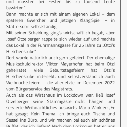
und mussten bei Festen bis zu tausend Leute
bewirten.“
Dann machte er sich mit einem eigenen Lokal – dem
späteren Gwercher und jetzigen Klang.Spiel – in
Stattersdorf selbstständig.
Mit seiner Scheidung ging’s wirtschaftlich begab, aber
Josef Otzelberger rappelte sich wieder auf und machte
das Lokal in der Fuhrmannsgasse für 25 Jahre zu „Otzi’s
Hirschenstube“.
Dort wurde natürlich auch gern gefeiert. Der ehemalige
Musikschuldirektor Viktor Mayerhofer hat beim Otzi
geheiratet, viele Geburtstagsfeiern hat Otzi‘s
Hirschenstube miterlebt, und selbstverständlich auch
Weihnachtsfeiern – die allerletzte im Dezember 2022
vom Bürgerservice des Magistrats.
Auch als das Wirtshaus im Lockdown war, ließ Josef
Otzelberger seine Stammgäste nicht hängen und
servierte Weihnachtliches auswärts. Mario Winkler: „Er
hat gesagt ‚Kein Thema. Ich bringe euch Tische und
Sessel ins Büro, und wir machen bei euch ein schönes
Buffet, das ich liefere.‘ Nach dem Lockdown hat er uns