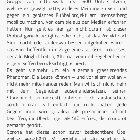
Gruppe von mittlerweile über 600 Unterstützern,
welche es gewagt hatte, anderer Meinung zu sein und
gegen ein geplantes Fußballprojekt am Kremserberg
mobil zu machen, von dem sie aus den Medien erfahren
hatten. Nun geht es hier gar nicht darum, ob dieser
Protest gerechtfertigt ist oder nicht, ob das Projekt dort
Sinn macht oder anderswo besser aufgehoben wäre –
das wird hoffentlich im Zuge eines seriösen Prozesses,
der alle Möglichkeiten, Alternativen und Gegebenheiten
ergebnisoffen berücksichtigt, eruiert.
Es geht vielmehr um ein allgemein grassierendes
Phänomen: Die Leute können – und vor allem wollen –
nicht mehr miteinander reden. Man will sich nicht mehr
mit dem Gegenüber auseinandersetzen, seinen
Standpunkt (zumindest) anhören, sich austauschen,
sondern man will einfach nur recht haben. Jede
Gegenstimme wird geradezu als persönlicher Affront
begriffen, ihr Überbringer als Störenfried, der mundtot
gemacht gehört.
Corona hat dieses schon zuvor beobachtbare Übel
weiter verschärft. Mittlerweile ist ein schriller, ja