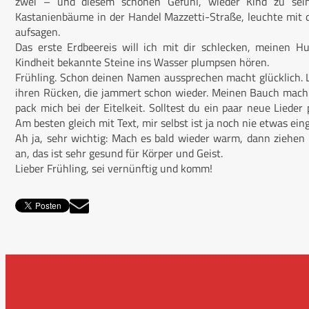
zwei – und diesem schönen Gefühl, wieder Kind zu sein
Kastanienbäume in der Handel Mazzetti-Straße, leuchte mit de
aufsagen.
Das erste Erdbeereis will ich mit dir schlecken, meinen H
Kindheit bekannte Steine ins Wasser plumpsen hören.
Frühling. Schon deinen Namen aussprechen macht glücklich. 
ihren Rücken, die jammert schon wieder. Meinen Bauch mach w
pack mich bei der Eitelkeit. Solltest du ein paar neue Lieder 
Am besten gleich mit Text, mir selbst ist ja noch nie etwas eing
Ah ja, sehr wichtig: Mach es bald wieder warm, dann ziehen
an, das ist sehr gesund für Körper und Geist.
Lieber Frühling, sei vernünftig und komm!