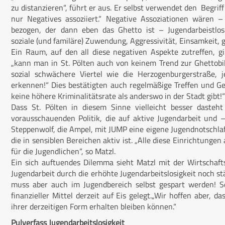
zu distanzieren“, führt er aus. Er selbst verwendet den Begrif
nur Negatives assoziiert.“ Negative Assoziationen wären
bezogen, der dann eben das Ghetto ist – Jugendarbeistlosig
soziale (und familäre) Zuwendung, Aggressivität, Einsamkeit, g
Ein Raum, auf den all diese negativen Aspekte zutreffen, gib
„kann man in St. Pölten auch von keinem Trend zur Ghettobi
sozial schwächere Viertel wie die Herzogenburgerstraße, j
erkennen!“ Dies bestätigten auch regelmäßige Treffen und Gesp
keine höhere Kriminalitätsrate als anderswo in der Stadt gibt!“
Dass St. Pölten in diesem Sinne vielleicht besser dasteht
vorausschauenden Politik, die auf aktive Jugendarbeit und 
Steppenwolf, die Ampel, mit JUMP eine eigene Jugendnotschlaf
die in sensiblen Bereichen aktiv ist. „Alle diese Einrichtung
für die Jugendlichen“, so Matzl.
Ein sich auftuendes Dilemma sieht Matzl mit der Wirtschaf
Jugendarbeit durch die erhöhte Jugendarbeitslosigkeit noch
muss aber auch im Jugendbereich selbst gespart werden! S
finanzieller Mittel derzeit auf Eis gelegt.„Wir hoffen aber, 
ihrer derzeitigen Form erhalten bleiben können.“
Pulverfass Jugendarbeitslosigkeit