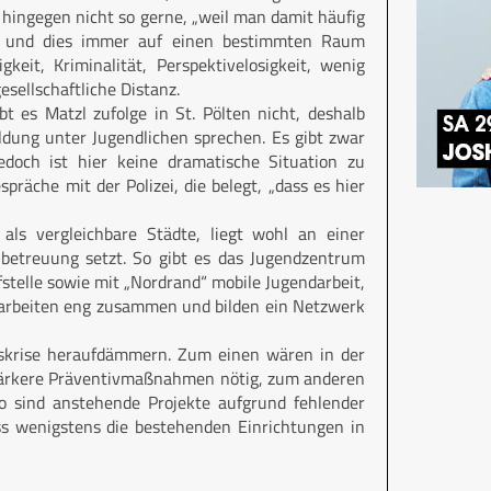
f hingegen nicht so gerne, „weil man damit häufig
 – und dies immer auf einen bestimmten Raum
keit, Kriminalität, Perspektivelosigkeit, wenig
esellschaftliche Distanz.
t es Matzl zufolge in St. Pölten nicht, deshalb
ldung unter Jugendlichen sprechen. Es gibt zwar
edoch ist hier keine dramatische Situation zu
räche mit der Polizei, die belegt, „dass es hier
 als vergleichbare Städte, liegt wohl an einer
–betreuung setzt. So gibt es das Jugendzentrum
stelle sowie mit „Nordrand“ mobile Jugendarbeit,
en arbeiten eng zusammen und bilden ein Netzwerk
tskrise heraufdämmern. Zum einen wären in der
 stärkere Präventivmaßnahmen nötig, zum anderen
o sind anstehende Projekte aufgrund fehlender
dass wenigstens die bestehenden Einrichtungen in