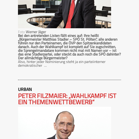
Foto
Werner Jäger
Bei den antretenden Listen fällt eines auf: Ihre heißt
„Bürgermeister Matthias Stadler – SPÖ St. Pölten“, alle anderen
führen nur den Parteinamen, die ÖVP den Spitzenkandidaten
danach. Auch der Wahlkampf ist komplett auf Sie zugschnitten,
die Sprengelmandatare kommen nicht mal mit Namen vor – ist
das eine Stadlerpartei, oder steckt da auch noch die SPÖ dahinter?
Der allmächtige Bürgermeister?
Also, hinter jeder Nominierung steht ja ein parteiinterner
demokratischer ...
URBAN
PETER FILZMAIER: „WAHLKAMPF IST
EIN THEMENWETTBEWERB“