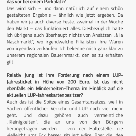
das vor bei einem Parkplatz?
Das wird sich – und dann natürlich auf einem schön
gestalteten Ergebnis – ähnlich wie jetzt ergeben. Da
haben wir ja auch diverse Feste, zweimal in der Woche
den Markt – das funktioniert alles. Diesbezüglich halte
ich übrigens auch überhaupt nichts von Ansätzen „à la
Naschmarkt“, wo irgendwelche Filialisten ihre Waren
von irgendwo verkaufen. Ich bekenne mich ganz klar zu
unserem regionalen Bauernmarkt, den es zu erhalten
gilt.
Relativ jung ist Ihre Forderung nach einem LUP-
Jahresticket in Höhe von 200 Euro. Ist das nicht
ebenfalls ein Minderheiten-Thema im Hinblick auf die
aktuellen LUP-Jahreskartenbesitzer?
Auch das ist die Spitze eines Gesamtansatzes, weil in
Sachen öffentlicher Verkehr und LUP noch viel mehr
geht. Und dazu gehören auch vermeintliche
„Kleinigkeiten“, die an uns von den Bürgern
herangetragen werden – von der Haltestelle, die
vielleicht ums Eck besser situiert wäre, über die Idee