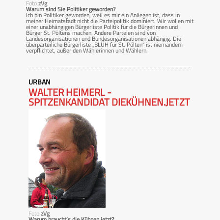
Foto
zVg
Warum sind Sie Politiker geworden?
Ich bin Politiker geworden, weil es mir ein Anliegen ist, dass in
meiner Heimatstadt nicht die Parteipolitik dominiert. Wir wollen mit
einer unabhängigen Bürgerliste Politik für die Bürgerinnen und
Bürger St. Pöltens machen. Andere Parteien sind von
Landesorganisationen und Bundesorganisationen abhängig. Die
überparteiliche Bürgerliste „BLÜH für St. Pölten“ ist niemandem
verpflichtet, außer den Wählerinnen und Wählern.
URBAN
WALTER HEIMERL -
SPITZENKANDIDAT DIEKÜHNEN.JETZT
Foto
zVg
Warum braucht’s die Kühnen jetzt?