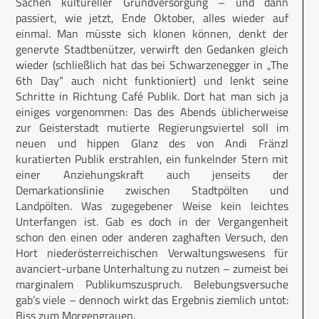
Sachen kultureller Grundversorgung – und dann
passiert, wie jetzt, Ende Oktober, alles wieder auf
einmal. Man müsste sich klonen können, denkt der
genervte Stadtbenützer, verwirft den Gedanken gleich
wieder (schließlich hat das bei Schwarzenegger in „The
6th Day“ auch nicht funktioniert) und lenkt seine
Schritte in Richtung Café Publik. Dort hat man sich ja
einiges vorgenommen: Das des Abends üblicherweise
zur Geisterstadt mutierte Regierungsviertel soll im
neuen und hippen Glanz des von Andi Fränzl
kuratierten Publik erstrahlen, ein funkelnder Stern mit
einer Anziehungskraft auch jenseits der
Demarkationslinie zwischen Stadtpölten und
Landpölten. Was zugegebener Weise kein leichtes
Unterfangen ist. Gab es doch in der Vergangenheit
schon den einen oder anderen zaghaften Versuch, den
Hort niederösterreichischen Verwaltungswesens für
avanciert-urbane Unterhaltung zu nutzen – zumeist bei
marginalem Publikumszuspruch. Belebungsversuche
gab’s viele – dennoch wirkt das Ergebnis ziemlich untot:
Biss zum Morgengrauen.