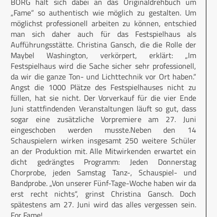
BORG hält sich dabei an das Originaldrehbuch um
„Fame“ so authentisch wie möglich zu gestalten. Um
möglichst professionell arbeiten zu können, entschied
man sich daher auch für das Festspielhaus als
Aufführungsstätte. Christina Gansch, die die Rolle der
Maybel Washington, verkörpert, erklärt: „Im
Festspielhaus wird die Sache sicher sehr professionell,
da wir die ganze Ton- und Lichttechnik vor Ort haben.“
Angst die 1000 Plätze des Festspielhauses nicht zu
füllen, hat sie nicht. Der Vorverkauf für die vier Ende
Juni stattfindenden Veranstaltungen läuft so gut, dass
sogar eine zusätzliche Vorpremiere am 27. Juni
eingeschoben werden musste.Neben den 14
Schauspielern wirken insgesamt 250 weitere Schüler
an der Produktion mit. Alle Mitwirkenden erwartet ein
dicht gedrängtes Programm: Jeden Donnerstag
Chorprobe, jeden Samstag Tanz-, Schauspiel- und
Bandprobe. „Von unserer Fünf-Tage-Woche haben wir da
erst recht nichts“, grinst Christina Gansch. Doch
spätestens am 27. Juni wird das alles vergessen sein.
For Fame!