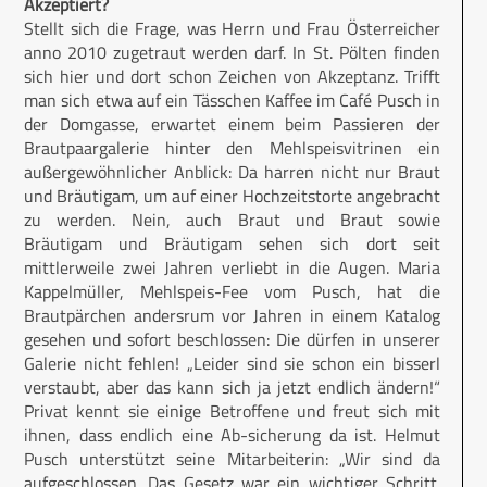
Akzeptiert?
Stellt sich die Frage, was Herrn und Frau Österreicher
anno 2010 zugetraut werden darf. In St. Pölten finden
sich hier und dort schon Zeichen von Akzeptanz. Trifft
man sich etwa auf ein Tässchen Kaffee im Café Pusch in
der Domgasse, erwartet einem beim Passieren der
Brautpaargalerie hinter den Mehlspeisvitrinen ein
außergewöhnlicher Anblick: Da harren nicht nur Braut
und Bräutigam, um auf einer Hochzeitstorte angebracht
zu werden. Nein, auch Braut und Braut sowie
Bräutigam und Bräutigam sehen sich dort seit
mittlerweile zwei Jahren verliebt in die Augen. Maria
Kappelmüller, Mehlspeis-Fee vom Pusch, hat die
Brautpärchen andersrum vor Jahren in einem Katalog
gesehen und sofort beschlossen: Die dürfen in unserer
Galerie nicht fehlen! „Leider sind sie schon ein bisserl
verstaubt, aber das kann sich ja jetzt endlich ändern!“
Privat kennt sie einige Betroffene und freut sich mit
ihnen, dass endlich eine Ab-sicherung da ist. Helmut
Pusch unterstützt seine Mitarbeiterin: „Wir sind da
aufgeschlossen. Das Gesetz war ein wichtiger Schritt.