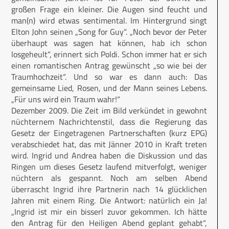
großen Frage ein kleiner. Die Augen sind feucht und
man(n) wird etwas sentimental. Im Hintergrund singt
Elton John seinen „Song for Guy“. „Noch bevor der Peter
überhaupt was sagen hat können, hab ich schon
losgeheult“, erinnert sich Poldi. Schon immer hat er sich
einen romantischen Antrag gewünscht „so wie bei der
Traumhochzeit“. Und so war es dann auch: Das
gemeinsame Lied, Rosen, und der Mann seines Lebens.
„Für uns wird ein Traum wahr!“
Dezember 2009. Die Zeit im Bild verkündet in gewohnt
nüchternem Nachrichtenstil, dass die Regierung das
Gesetz der Eingetragenen Partnerschaften (kurz EPG)
verabschiedet hat, das mit Jänner 2010 in Kraft treten
wird. Ingrid und Andrea haben die Diskussion und das
Ringen um dieses Gesetz laufend mitverfolgt, weniger
nüchtern als gespannt. Noch am selben Abend
überrascht Ingrid ihre Partnerin nach 14 glücklichen
Jahren mit einem Ring. Die Antwort: natürlich ein Ja!
„Ingrid ist mir ein bisserl zuvor gekommen. Ich hätte
den Antrag für den Heiligen Abend geplant gehabt“,