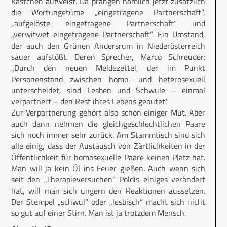
Kästchen aufweist. Da prangen nämlich jetzt zusätzlich
die Wortungetüme „eingetragene Partnerschaft“,
„aufgelöste eingetragene Partnerschaft“ und
„verwitwet eingetragene Partnerschaft“. Ein Umstand,
der auch den Grünen Andersrum in Niederösterreich
sauer aufstößt. Deren Sprecher, Marco Schreuder:
„Durch den neuen Meldezettel, der im Punkt
Personenstand zwischen homo- und heterosexuell
unterscheidet, sind Lesben und Schwule – einmal
verpartnert – den Rest ihres Lebens geoutet.“
Zur Verpartnerung gehört also schon einiger Mut. Aber
auch dann nehmen die gleichgeschlechtlichen Paare
sich noch immer sehr zurück. Am Stammtisch sind sich
alle einig, dass der Austausch von Zärtlichkeiten in der
Öffentlichkeit für homosexuelle Paare keinen Platz hat.
Man will ja kein Öl ins Feuer gießen. Auch wenn sich
seit den „Therapieversuchen“ Poldis einiges verändert
hat, will man sich ungern den Reaktionen aussetzen.
Der Stempel „schwul“ oder „lesbisch“ macht sich nicht
so gut auf einer Stirn. Man ist ja trotzdem Mensch.