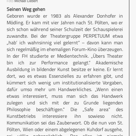
Foto
Michael Liebert
Seinen Weg gehen
Geboren wurde er 1983 als Alexander Donhofer in
Mödling. Er kam mit vier Jahren nach St. Pölten, wo er
sich schon während seiner Schulzeit der Schauspielerei
zuwandte. Bei der Theatergruppe PERPETUUM etwa
„hab‘ ich wahnsinnig viel gelernt“ – davon kann man
sich regelmäßig im ehemaligen Forum-Kino überzeugen.
In der FH studierte er Medientechnik. „Übers Theater
bin ich zur Performance gelangt.“ Akademische
Ausbildung in bildender Kunst besitze er keine. Er lernt
dort, wo es etwas Essenzielles zu erfahren gibt, und
kümmert sich wenig um institutionalisierte Vorgaben,
dafür umso mehr um Handwerkliches. „Wenn einen
etwas interessiert, muss man sich das Handwerk
zulegen und sich mit der zu Grunde liegenden
Philosophie beschäftigen.“ Die „Safe area“ des
Kunstbetriebs interessiere ihn sowieso nicht.
Kommunikation sei das Zauberwort. Ob die nun von St.
Pölten, Wien oder einem abgelegenen Kuhdorf ausgehe,
sei völlig nebensächlich. „Das alles ist niemals