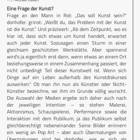
Eine Frage der Kunst?
Frage an den Mann in Rot: „Das soll Kunst sein?“
donhofer. grinst: „Weißt du, das Problem mit der Kunst
ist die Kunst.“ Und präzisiert: „Ab dem Zeitpunkt, wo es
klar ist, dass sich etwas um Kunst handelt, erwartet
auch jeder Kunst. Sozusagen einen Sturm in einer
gleichsam geschützten Werkstätte. Aber spannend
wird’s ja eigentlich erst dann, wenn etwas an einem Ort
beziehungsweise in einem Zusammenhang passiert, der
nicht unbedingt Teil dieser Kunstwelt ist. Wenn sich
Dinge auf ein Leben außerhalb des Kunstdiskurses
auswirken.“ Ob man ihn nun als Künstler oder Nicht-
Künstler bezeichne, sei ihm im Grunde völlig wurscht.
Die Auswahl der Medien ergebe sich daher auch nach
der jeweiligen Intention – so stehen Malerei,
Aktionismus, Schauspielerei, Performance sowie die
Interaktion mit dem Publikum, ja das Publikum selbst
gleichberechtigt nebeneinander. Seine Bilder erinnern
ein wenig an Pop Art – aber auch Übermalungen von
Übermalungen sind bei donhofer., wie er sich als